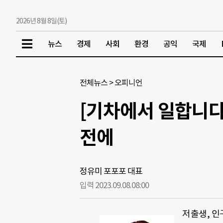
2026년 8월 8일(토)
뉴스
경제
사회
환경
공익
국제
전체뉴스
>
오피니언
[기차에서 일합니다
전에
정유미 포포포 대표
입력 2023.09.08.
08:00
저출생, 인