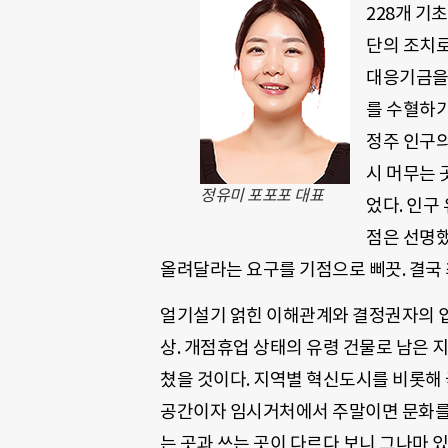
228개 기
단의 조치로
대응기금을
를 수혈하기
정주 인구의
시 머무는 
정유미 포포포 대표
었다. 인구
점은 선명했
올려달라는 요구를 기점으로 삐끗. 결국 
얼기설기 얽힌 이해관계와 결정권자의 입
상. 개점휴업 상태의 유령 건물로 남은 
쳤을 것이다. 지역별 혁신도시를 비롯해 
공간이자 임시거처에서 주말이면 문화를 
는 곳과 쓰는 곳이 다르다 보니 그나마 