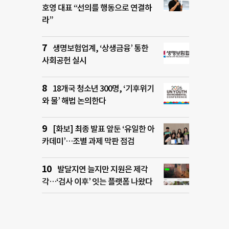
호영 대표 “선의를 행동으로 연결하
라”
생명보험업계, ‘상생금융’ 통한
사회공헌 실시
18개국 청소년 300명, ‘기후위기
와 물’ 해법 논의한다
[화보] 최종 발표 앞둔 ‘유일한 아
카데미’…조별 과제 막판 점검
발달지연 늘지만 지원은 제각
각…‘검사 이후’ 잇는 플랫폼 나왔다