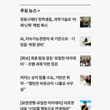
주요 뉴스 >
정몽구재단 장학생들, 과학기술로 ‘미
래 난제’ 해법 제시
AI, 지속가능경영의 새 기준으로…기
업들 ‘위험 관리’
[화보] 최종 발표 앞둔 ‘유일한 아카데
미’…조별 과제 막판 점검
커지는 공익 법률 수요, 기반은 취
약…“절반은 비정규직·나홀로 사무
실”
[유한양행-유일한 아카데미] 이호영
대표 “선의를 행동으로 연결하라”