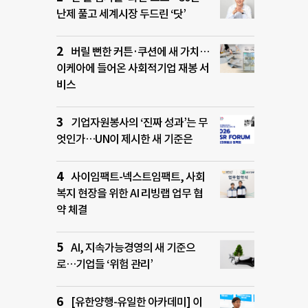
난제 풀고 세계시장 두드린 ‘닷’
버릴 뻔한 커튼·쿠션에 새 가치…
이케아에 들어온 사회적기업 재봉 서
비스
기업자원봉사의 ‘진짜 성과’는 무
엇인가…UN이 제시한 새 기준은
사이임팩트-넥스트임팩트, 사회
복지 현장을 위한 AI 리빙랩 업무 협
약 체결
AI, 지속가능경영의 새 기준으
로…기업들 ‘위험 관리’
[유한양행-유일한 아카데미] 이