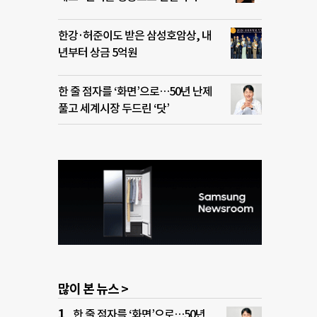
한강·허준이도 받은 삼성호암상, 내
년부터 상금 5억원
한 줄 점자를 ‘화면’으로…50년 난제
풀고 세계시장 두드린 ‘닷’
많이 본 뉴스 >
한 줄 점자를 ‘화면’으로…50년