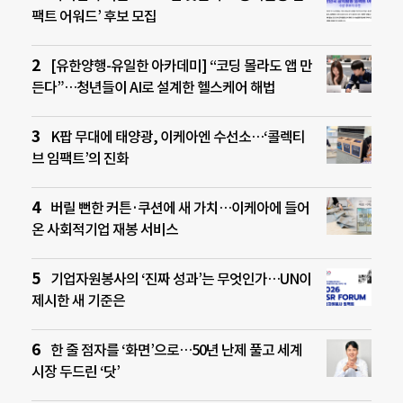
팩트 어워드’ 후보 모집
[유한양행-유일한 아카데미] “코딩 몰라도 앱 만
든다”…청년들이 AI로 설계한 헬스케어 해법
K팝 무대에 태양광, 이케아엔 수선소…‘콜렉티
브 임팩트’의 진화
버릴 뻔한 커튼·쿠션에 새 가치…이케아에 들어
온 사회적기업 재봉 서비스
기업자원봉사의 ‘진짜 성과’는 무엇인가…UN이
제시한 새 기준은
한 줄 점자를 ‘화면’으로…50년 난제 풀고 세계
시장 두드린 ‘닷’