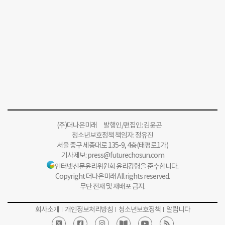
(주)더나은미래 발행인/편집인: 김윤곤
청소년보호정책 책임자: 정유진
서울 중구 세종대로 135-9, 4층(태평로1가)
기사제보:
press@futurechosun.com
인터넷신문윤리위원회 윤리강령을 준수합니다.
Copyright 더나은미래 All rights reserved.
무단 전재 및 재배포 금지.
회사소개
개인정보처리방침
청소년보호정책
알립니다