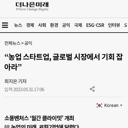
뉴스
경제
사회
환경
공익
국제
ESG·CSR
인터뷰
오
전체뉴스
>
공익
“농업 스타트업, 글로벌 시장에서 기회 잡
아라”
최지은 기자
입력 2023.05.31.
17:06
Korean
▼
소풍벤처스 ‘월간 클라이밋’ 개최
韓 농업의 미래, 로컬기업에 달렸다