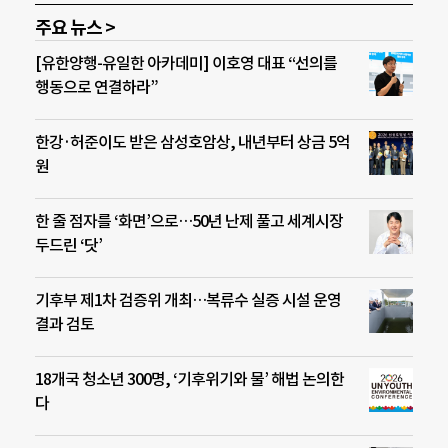
주요 뉴스 >
[유한양행-유일한 아카데미] 이호영 대표 “선의를
행동으로 연결하라”
한강·허준이도 받은 삼성호암상, 내년부터 상금 5억
원
한 줄 점자를 ‘화면’으로…50년 난제 풀고 세계시장
두드린 ‘닷’
기후부 제1차 검증위 개최…복류수 실증 시설 운영
결과 검토
18개국 청소년 300명, ‘기후위기와 물’ 해법 논의한
다