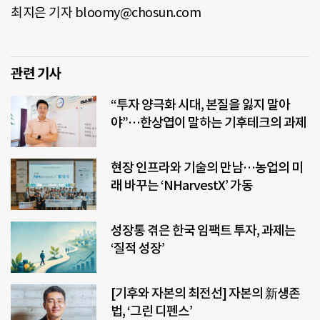
최지은 기자 bloomy@chosun.com
관련 기사
“투자 양극화 시대, 본질을 잃지 말아
야”…한상엽이 말하는 기후테크의 과제
현장 인프라와 기술의 만남…농업의 미
래 바꾸는 ‘NHarvestX’ 가동
성장통 겪은 한국 임팩트 투자, 과제는
‘질적 성장’
[기후와 자본의 최전선] 자본의 新생존
법, ‘그린 디펜스’