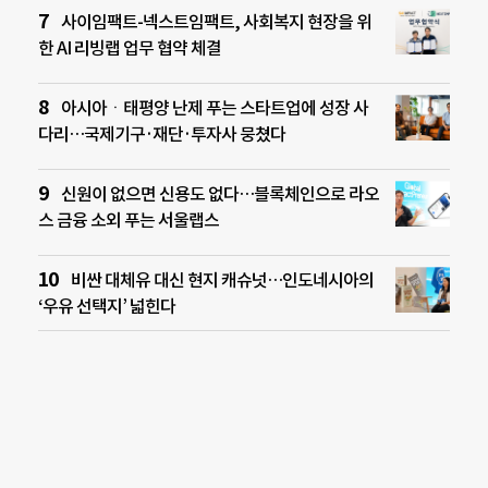
사이임팩트-넥스트임팩트, 사회복지 현장을 위
한 AI 리빙랩 업무 협약 체결
아시아ㆍ태평양 난제 푸는 스타트업에 성장 사
다리…국제기구·재단·투자사 뭉쳤다
신원이 없으면 신용도 없다…블록체인으로 라오
스 금융 소외 푸는 서울랩스
비싼 대체유 대신 현지 캐슈넛…인도네시아의
‘우유 선택지’ 넓힌다