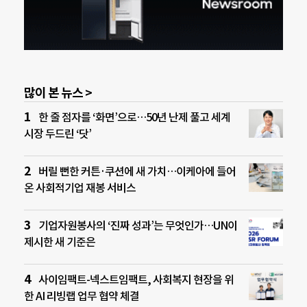
많이 본 뉴스 >
한 줄 점자를 ‘화면’으로…50년 난제 풀고 세계
시장 두드린 ‘닷’
버릴 뻔한 커튼·쿠션에 새 가치…이케아에 들어
온 사회적기업 재봉 서비스
기업자원봉사의 ‘진짜 성과’는 무엇인가…UN이
제시한 새 기준은
사이임팩트-넥스트임팩트, 사회복지 현장을 위
한 AI 리빙랩 업무 협약 체결