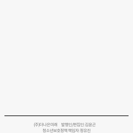
(주)더나은미래 발행인/편집인: 김윤곤
청소년보호정책 책임자: 정유진