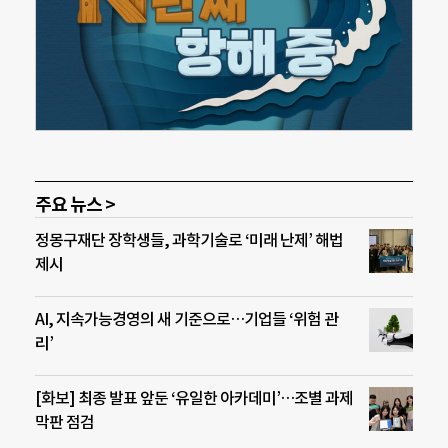
주요 뉴스 >
정몽구재단 장학생들, 과학기술로 ‘미래 난제’ 해법
제시
AI, 지속가능경영의 새 기준으로…기업들 ‘위험 관
리’
[화보] 최종 발표 앞둔 ‘유일한 아카데미’…조별 과제
막판 점검