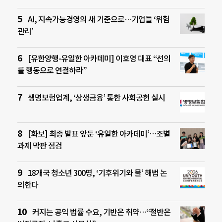
AI, 지속가능경영의 새 기준으로…기업들 ‘위험
관리’
[유한양행-유일한 아카데미] 이호영 대표 “선의
를 행동으로 연결하라”
생명보험업계, ‘상생금융’ 통한 사회공헌 실시
[화보] 최종 발표 앞둔 ‘유일한 아카데미’…조별
과제 막판 점검
18개국 청소년 300명, ‘기후위기와 물’ 해법 논
의한다
커지는 공익 법률 수요, 기반은 취약…“절반은