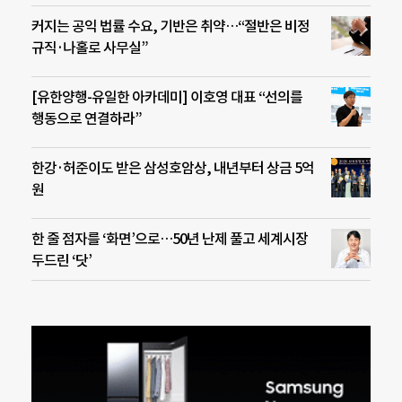
커지는 공익 법률 수요, 기반은 취약…“절반은 비정
규직·나홀로 사무실”
[유한양행-유일한 아카데미] 이호영 대표 “선의를
행동으로 연결하라”
한강·허준이도 받은 삼성호암상, 내년부터 상금 5억
원
한 줄 점자를 ‘화면’으로…50년 난제 풀고 세계시장
두드린 ‘닷’