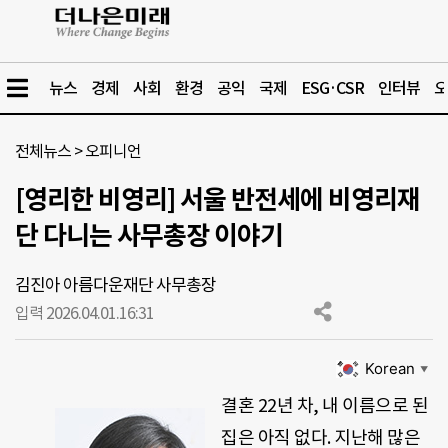
뉴스
경제
사회
환경
공익
국제
ESG·CSR
인터뷰
오
전체뉴스
>
오피니언
[영리한 비영리] 서울 반전세에 비영리재
단 다니는 사무총장 이야기
김진아 아름다운재단 사무총장
입력 2026.04.01.
16:31
Korean
▼
결혼 22년 차, 내 이름으로 된
집은 아직 없다. 지난해 많은