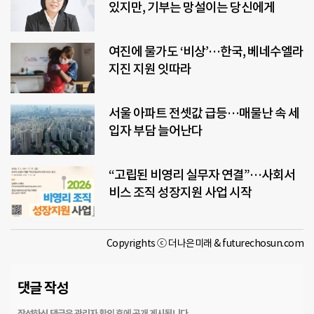
있지만, 기부는 망설이는 당신에게
여진에 물가도 ‘비상’…한국, 베네수엘라
지진 지원 잇따라
서울 아파트 전셋값 급등…매물난 속 세
입자 부담 늘어난다
“고립된 비영리 실무자 연결”…사회서
비스 조직 성장지원 사업 시작
Copyrights ⓒ 더나은미래 & futurechosun.com
댓글 작성