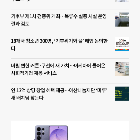
기후부 제1차 검증위 개최…복류수 실증 시설 운영
결과 검토
18개국 청소년 300명, ‘기후위기와 물’ 해법 논의한
다
버릴 뻔한 커튼·쿠션에 새 가치…이케아에 들어온
사회적기업 재봉 서비스
연 13억 상당 창업 혜택 제공…아산나눔재단 ‘마루’
새 배치팀 찾는다