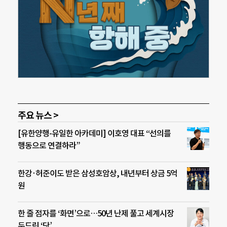
주요 뉴스 >
[유한양행-유일한 아카데미] 이호영 대표 “선의를
행동으로 연결하라”
한강·허준이도 받은 삼성호암상, 내년부터 상금 5억
원
한 줄 점자를 ‘화면’으로…50년 난제 풀고 세계시장
두드린 ‘닷’