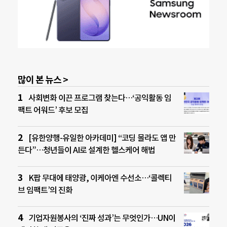
많이 본 뉴스 >
사회변화 이끈 프로그램 찾는다…‘공익활동 임
팩트 어워드’ 후보 모집
[유한양행-유일한 아카데미] “코딩 몰라도 앱 만
든다”…청년들이 AI로 설계한 헬스케어 해법
K팝 무대에 태양광, 이케아엔 수선소…‘콜렉티
브 임팩트’의 진화
기업자원봉사의 ‘진짜 성과’는 무엇인가…UN이