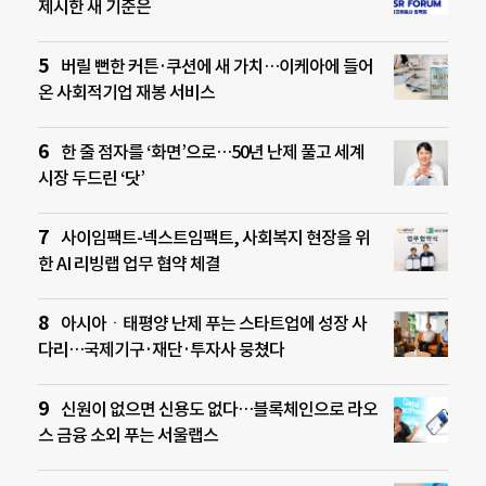
제시한 새 기준은
버릴 뻔한 커튼·쿠션에 새 가치…이케아에 들어
온 사회적기업 재봉 서비스
한 줄 점자를 ‘화면’으로…50년 난제 풀고 세계
시장 두드린 ‘닷’
사이임팩트-넥스트임팩트, 사회복지 현장을 위
한 AI 리빙랩 업무 협약 체결
아시아ㆍ태평양 난제 푸는 스타트업에 성장 사
다리…국제기구·재단·투자사 뭉쳤다
신원이 없으면 신용도 없다…블록체인으로 라오
스 금융 소외 푸는 서울랩스