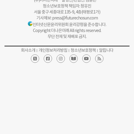
(주)더나은미래 발행인/편집인: 김윤곤
청소년보호정책 책임자: 정유진
서울 중구 세종대로 135-9, 4층(태평로1가)
기사제보:
press@futurechosun.com
인터넷신문윤리위원회 윤리강령을 준수합니다.
Copyright 더나은미래 All rights reserved.
무단 전재 및 재배포 금지.
회사소개
개인정보처리방침
청소년보호정책
알립니다