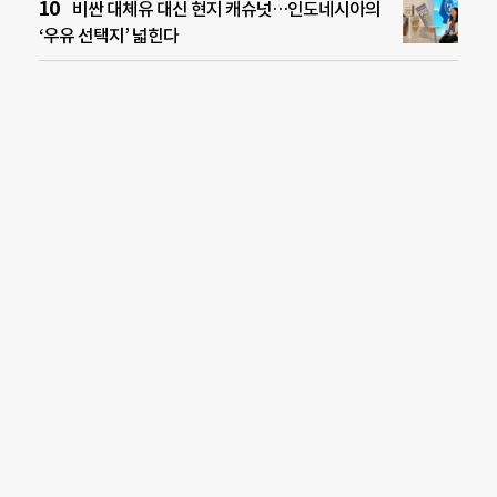
비싼 대체유 대신 현지 캐슈넛…인도네시아의
‘우유 선택지’ 넓힌다