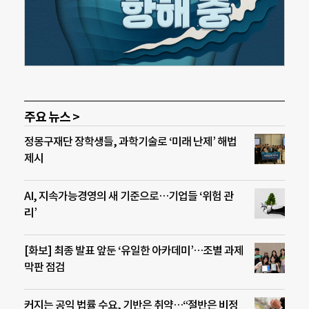
주요 뉴스 >
정몽구재단 장학생들, 과학기술로 ‘미래 난제’ 해법
제시
AI, 지속가능경영의 새 기준으로…기업들 ‘위험 관
리’
[화보] 최종 발표 앞둔 ‘유일한 아카데미’…조별 과제
막판 점검
커지는 공익 법률 수요, 기반은 취약…“절반은 비정