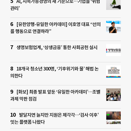
AI, 지속가능경영의 새 기준으로…기업들 ‘위험
관리’
[유한양행-유일한 아카데미] 이호영 대표 “선의
를 행동으로 연결하라”
생명보험업계, ‘상생금융’ 통한 사회공헌 실시
18개국 청소년 300명, ‘기후위기와 물’ 해법 논
의한다
[화보] 최종 발표 앞둔 ‘유일한 아카데미’…조별
과제 막판 점검
발달지연 늘지만 지원은 제각각…‘검사 이후’
잇는 플랫폼 나왔다