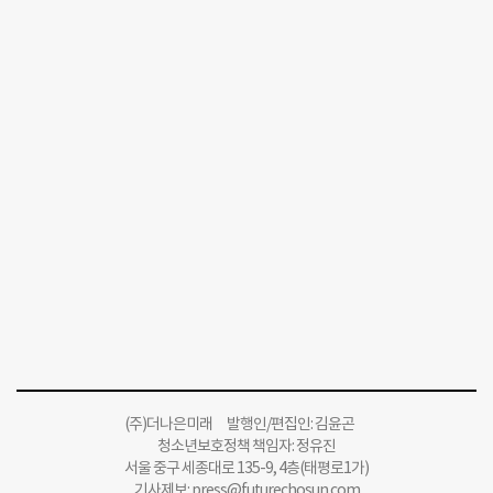
(주)더나은미래 발행인/편집인: 김윤곤
청소년보호정책 책임자: 정유진
서울 중구 세종대로 135-9, 4층(태평로1가)
기사제보:
press@futurechosun.com