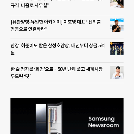
규직·나홀로 사무실”
[유한양행-유일한 아카데미] 이호영 대표 “선의를
행동으로 연결하라”
한강·허준이도 받은 삼성호암상, 내년부터 상금 5억
원
한 줄 점자를 ‘화면’으로…50년 난제 풀고 세계시장
두드린 ‘닷’