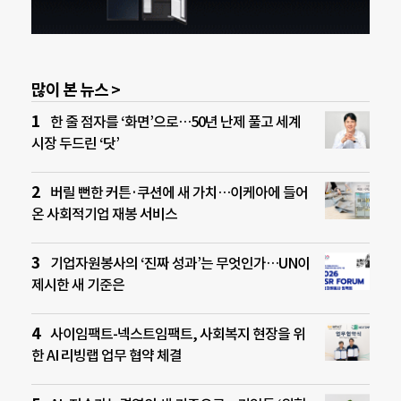
많이 본 뉴스 >
한 줄 점자를 ‘화면’으로…50년 난제 풀고 세계
시장 두드린 ‘닷’
버릴 뻔한 커튼·쿠션에 새 가치…이케아에 들어
온 사회적기업 재봉 서비스
기업자원봉사의 ‘진짜 성과’는 무엇인가…UN이
제시한 새 기준은
사이임팩트-넥스트임팩트, 사회복지 현장을 위
한 AI 리빙랩 업무 협약 체결