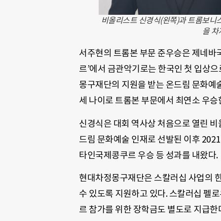
비올리스트 신경식(왼쪽)과 트롬보니
을 차
서주현의 트롬본 부문 준우승은 제네바국
르’에서 금관악기로는 한국인 첫 입상으로
몽구재단의 지원을 받는 온드림 문화예술
세 나이로 트롬본 부문에서 최연소 우승한
신경식은 대회 역사상 처음으로 열린 비올
드림 문화예술 인재로 선발된 이후 202
타인국제콩쿠르 우승 등 성과를 내왔다.
현대차정몽구재단은 스칼러십 사업의 한
수 있도록 지원하고 있다. 스칼러십 펠
르 참가를 위한 장학금도 별도로 지급한다