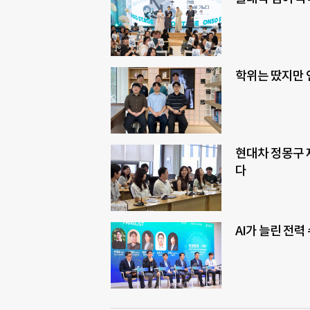
학위는 땄지만 
현대차 정몽구 
다
AI가 늘린 전력