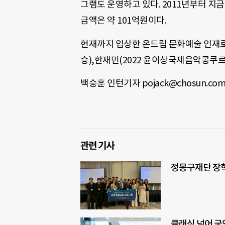
그램도 운영하고 있다. 2011년부터 지금
금액은 약 101억원이다.
현재까지 입상한 온드림 문화예술 인재
승),한재민(2022 윤이상국제음악콩쿠르 
백승훈 인턴기자 pojack@chosun.co
관련 기사
정몽구재단 장학
클래식 넘어 국