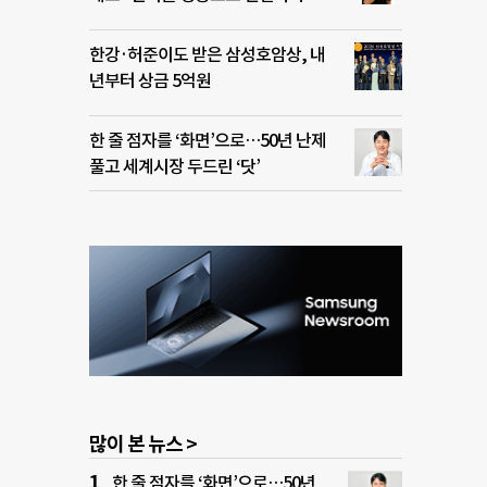
한강·허준이도 받은 삼성호암상, 내
년부터 상금 5억원
한 줄 점자를 ‘화면’으로…50년 난제
풀고 세계시장 두드린 ‘닷’
많이 본 뉴스 >
한 줄 점자를 ‘화면’으로…50년