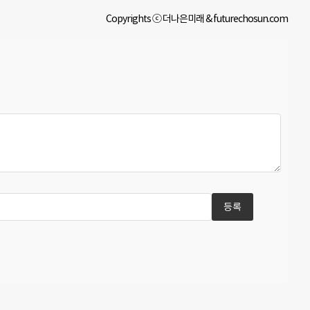
Copyrights ⓒ 더나은미래 & futurechosun.com