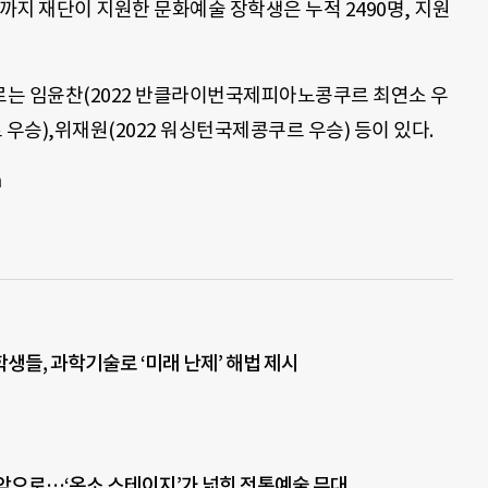
까지 재단이 지원한 문화예술 장학생은 누적 2490명, 지원
로는 임윤찬(2022 반클라이번국제피아노콩쿠르 최연소 우
우승),위재원(2022 워싱턴국제콩쿠르 우승) 등이 있다.
m
생들, 과학기술로 ‘미래 난제’ 해법 제시
악으로…‘온소 스테이지’가 넓힌 전통예술 무대