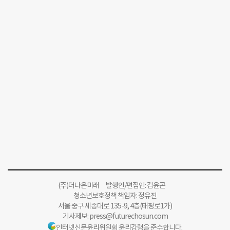
(주)더나은미래 발행인/편집인: 김윤곤
청소년보호정책 책임자: 정유진
서울 중구 세종대로 135-9, 4층(태평로1가)
기사제보:
press@futurechosun.com
인터넷신문윤리위원회 윤리강령을 준수합니다.