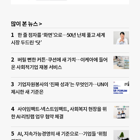
많이 본 뉴스 >
한 줄 점자를 ‘화면’으로…50년 난제 풀고 세계
시장 두드린 ‘닷’
버릴 뻔한 커튼·쿠션에 새 가치…이케아에 들어
온 사회적기업 재봉 서비스
기업자원봉사의 ‘진짜 성과’는 무엇인가…UN이
제시한 새 기준은
사이임팩트-넥스트임팩트, 사회복지 현장을 위
한 AI 리빙랩 업무 협약 체결
AI, 지속가능경영의 새 기준으로…기업들 ‘위험