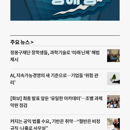
주요 뉴스 >
정몽구재단 장학생들, 과학기술로 ‘미래 난제’ 해법
제시
AI, 지속가능경영의 새 기준으로…기업들 ‘위험 관
리’
[화보] 최종 발표 앞둔 ‘유일한 아카데미’…조별 과제
막판 점검
커지는 공익 법률 수요, 기반은 취약…“절반은 비정
규직·나홀로 사무실”