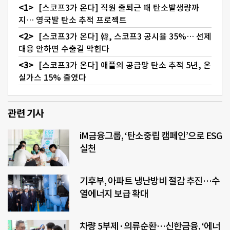
[스코프3가 온다] 직원 출퇴근 때 탄소발생량까
지… 영국발 탄소 추적 프로젝트
[스코프3가 온다] 韓, 스코프3 공시율 35%… 선제
대응 안하면 수출길 막힌다
[스코프3가 온다] 애플의 공급망 탄소 추적 5년, 온
실가스 15% 줄였다
관련 기사
iM금융그룹, ‘탄소중립 캠페인’으로 ESG
실천
기후부, 아파트 냉난방비 절감 추진…수
열에너지 보급 확대
차량 5부제·의류순환…신한금융, ‘에너