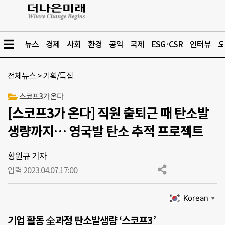
뉴스
경제
사회
환경
공익
국제
ESG·CSR
인터뷰
오
전체뉴스
>
기획/특집
스코프3가 온다
[스코프3가 온다] 직원 출퇴근 때 탄소발
생량까지… 영국발 탄소 추적 프로젝트
황원규 기자
입력 2023.04.07.
17:00
Korean
▼
기업 활동 全과정 탄소발생량 ‘스코프3’