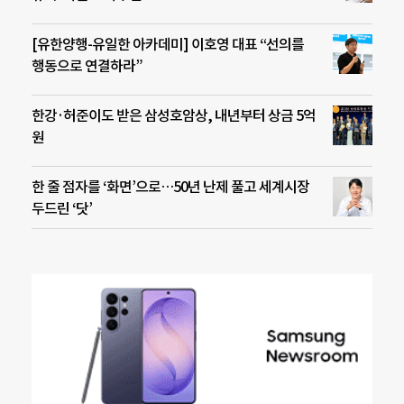
[유한양행-유일한 아카데미] 이호영 대표 “선의를
행동으로 연결하라”
한강·허준이도 받은 삼성호암상, 내년부터 상금 5억
원
한 줄 점자를 ‘화면’으로…50년 난제 풀고 세계시장
두드린 ‘닷’