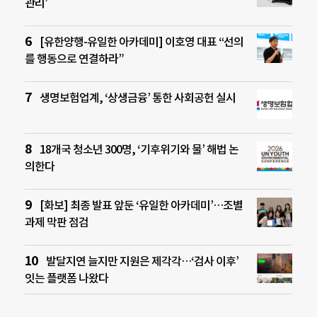
관리’
[유한양행-유일한 아카데미] 이호영 대표 “선의
를 행동으로 연결하라”
생명보험업계, ‘상생금융’ 통한 사회공헌 실시
18개국 청소년 300명, ‘기후위기와 물’ 해법 논
의한다
[화보] 최종 발표 앞둔 ‘유일한 아카데미’…조별
과제 막판 점검
발달지연 늘지만 지원은 제각각…‘검사 이후’
잇는 플랫폼 나왔다