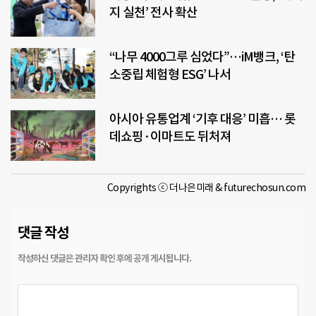
지 실천’ 전사 확산
“나무 4000그루 심었다”…iM뱅크, ‘탄
소중립 체험형 ESG’ 나서
아시아 유통업계 ‘기후 대응’ 미흡… 롯
데쇼핑·이마트도 뒤처져
Copyrights ⓒ 더나은미래 & futurechosun.com
댓글 작성