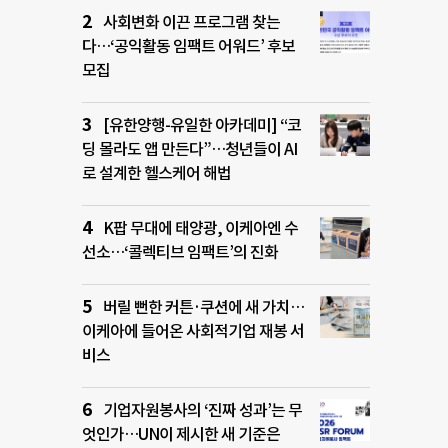
사회변화 이끈 프로그램 찾는
다…‘공익활동 임팩트 어워드’ 후보
모집
[유한양행-유일한 아카데미] “코
딩 몰라도 앱 만든다”…청년들이 AI
로 설계한 헬스케어 해법
K팝 무대에 태양광, 이케아엔 수
선소…‘콜렉티브 임팩트’의 진화
버릴 뻔한 커튼·쿠션에 새 가치…
이케아에 들어온 사회적기업 재봉 서
비스
기업자원봉사의 ‘진짜 성과’는 무
엇인가…UN이 제시한 새 기준은