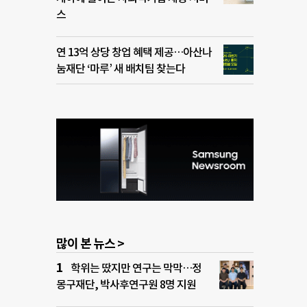
스
연 13억 상당 창업 혜택 제공…아산나
눔재단 ‘마루’ 새 배치팀 찾는다
많이 본 뉴스 >
학위는 땄지만 연구는 막막…정
몽구재단, 박사후연구원 8명 지원