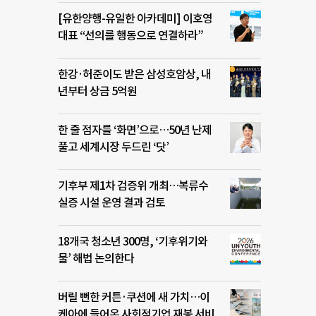
[유한양행-유일한 아카데미] 이호영
대표 “선의를 행동으로 연결하라”
한강·허준이도 받은 삼성호암상, 내
년부터 상금 5억원
한 줄 점자를 ‘화면’으로…50년 난제
풀고 세계시장 두드린 ‘닷’
기후부 제1차 검증위 개최…복류수
실증 시설 운영 결과 검토
18개국 청소년 300명, ‘기후위기와
물’ 해법 논의한다
버릴 뻔한 커튼·쿠션에 새 가치…이
케아에 들어온 사회적기업 재봉 서비