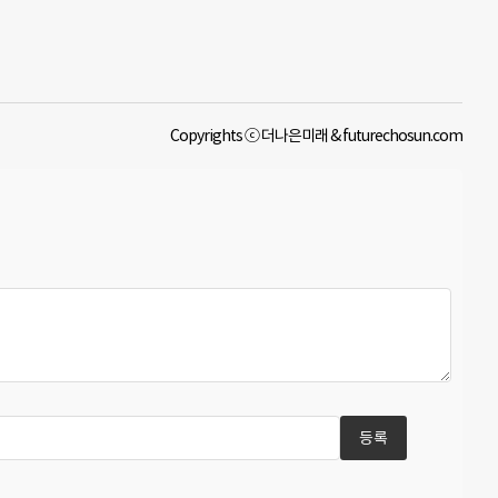
Copyrights ⓒ 더나은미래 & futurechosun.com