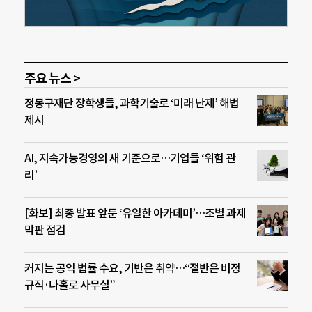
주요 뉴스 >
정몽구재단 장학생들, 과학기술로 ‘미래 난제’ 해법
제시
AI, 지속가능경영의 새 기준으로…기업들 ‘위험 관
리’
[화보] 최종 발표 앞둔 ‘유일한 아카데미’…조별 과제
막판 점검
커지는 공익 법률 수요, 기반은 취약…“절반은 비정
규직·나홀로 사무실”