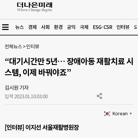
뉴스
경제
사회
환경
공익
국제
ESG·CSR
인터뷰
오
전체뉴스
>
인터뷰
“대기시간만 5년… 장애아동 재활치료 시
스템, 이제 바꿔야죠”
김시원 기자
입력 2023.01.10.
03:00
Korean
▼
[인터뷰] 이지선 서울재활병원장