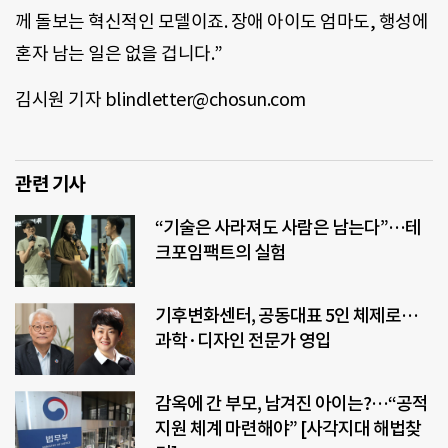
께 돌보는 혁신적인 모델이죠. 장애 아이도 엄마도, 행성에
혼자 남는 일은 없을 겁니다.”
김시원 기자 blindletter@chosun.com
관련 기사
“기술은 사라져도 사람은 남는다”…테
크포임팩트의 실험
기후변화센터, 공동대표 5인 체제로…
과학·디자인 전문가 영입
감옥에 간 부모, 남겨진 아이는?…“공적
지원 체계 마련해야” [사각지대 해법찾