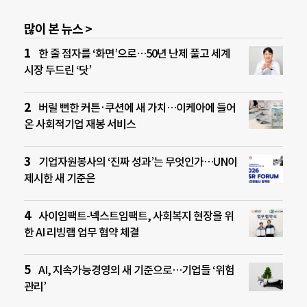
많이 본 뉴스 >
한 줄 점자를 ‘화면’으로…50년 난제 풀고 세계
시장 두드린 ‘닷’
버릴 뻔한 커튼·쿠션에 새 가치…이케아에 들어
온 사회적기업 재봉 서비스
기업자원봉사의 ‘진짜 성과’는 무엇인가…UN이
제시한 새 기준은
사이임팩트-넥스트임팩트, 사회복지 현장을 위
한 AI 리빙랩 업무 협약 체결
AI, 지속가능경영의 새 기준으로…기업들 ‘위험
관리’