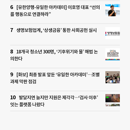
[유한양행-유일한 아카데미] 이호영 대표 “선의
를 행동으로 연결하라”
생명보험업계, ‘상생금융’ 통한 사회공헌 실시
18개국 청소년 300명, ‘기후위기와 물’ 해법 논
의한다
[화보] 최종 발표 앞둔 ‘유일한 아카데미’…조별
과제 막판 점검
발달지연 늘지만 지원은 제각각…‘검사 이후’
잇는 플랫폼 나왔다