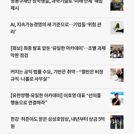
정몽구재단 장학생들, 과학기술로 ‘미래 난제’ 해법
제시
AI, 지속가능경영의 새 기준으로…기업들 ‘위험 관
리’
[화보] 최종 발표 앞둔 ‘유일한 아카데미’…조별 과제
막판 점검
커지는 공익 법률 수요, 기반은 취약…“절반은 비정
규직·나홀로 사무실”
[유한양행-유일한 아카데미] 이호영 대표 “선의를
행동으로 연결하라”
한강·허준이도 받은 삼성호암상, 내년부터 상금 5억
원