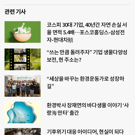
관련 기사
코스피 30대 기업, 40년간 자연 손실 서
울 면적 5.4배…포스코홀딩스-삼성전
자-현대차順
“쓰는 만큼 돌려주자” 기업 생물다양성
보전, 현 주소는?
“세상을 바꾸는 환경운동가로 성장하
길”
환경박사 장재연의 바다생물 이야기 ‘사
랑海 만타’ 출간
기후위기 대응 아이디어, 현실이 되다