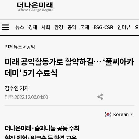
뉴스
경제
사회
환경
공익
국제
ESG·CSR
인터뷰
오
전체뉴스
>
공익
미래 공익활동가로 활약하길… ‘풀씨아카
데미’ 5기 수료식
김수연 기자
입력 2022.12.06.
04:00
Korean
▼
더나은미래·숲과나눔 공동 주최
현장 체험·워크숍 등 환경 교육