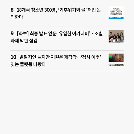
18개국 청소년 300명, ‘기후위기와 물’ 해법 논
의한다
[화보] 최종 발표 앞둔 ‘유일한 아카데미’…조별
과제 막판 점검
발달지연 늘지만 지원은 제각각…‘검사 이후’
잇는 플랫폼 나왔다