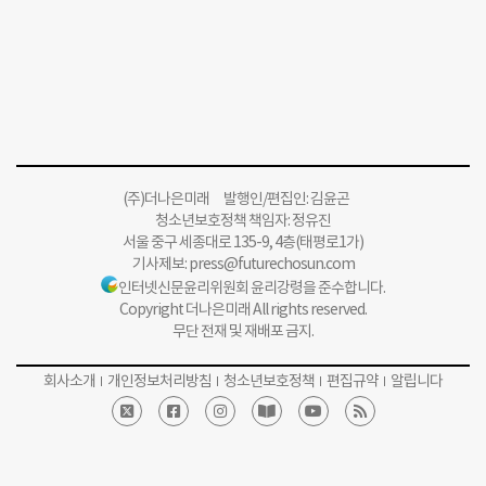
(주)더나은미래 발행인/편집인: 김윤곤
청소년보호정책 책임자: 정유진
서울 중구 세종대로 135-9, 4층(태평로1가)
기사제보:
press@futurechosun.com
인터넷신문윤리위원회 윤리강령을 준수합니다.
Copyright 더나은미래 All rights reserved.
무단 전재 및 재배포 금지.
회사소개
개인정보처리방침
청소년보호정책
편집규약
알립니다