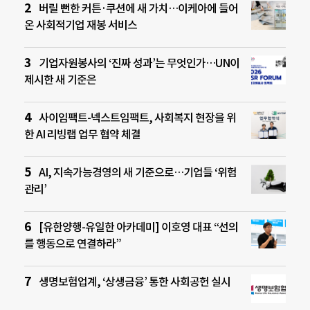
버릴 뻔한 커튼·쿠션에 새 가치…이케아에 들어
온 사회적기업 재봉 서비스
기업자원봉사의 ‘진짜 성과’는 무엇인가…UN이
제시한 새 기준은
사이임팩트-넥스트임팩트, 사회복지 현장을 위
한 AI 리빙랩 업무 협약 체결
AI, 지속가능경영의 새 기준으로…기업들 ‘위험
관리’
[유한양행-유일한 아카데미] 이호영 대표 “선의
를 행동으로 연결하라”
생명보험업계, ‘상생금융’ 통한 사회공헌 실시