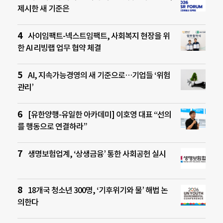
제시한 새 기준은
사이임팩트-넥스트임팩트, 사회복지 현장을 위
한 AI 리빙랩 업무 협약 체결
AI, 지속가능경영의 새 기준으로…기업들 ‘위험
관리’
[유한양행-유일한 아카데미] 이호영 대표 “선의
를 행동으로 연결하라”
생명보험업계, ‘상생금융’ 통한 사회공헌 실시
18개국 청소년 300명, ‘기후위기와 물’ 해법 논
의한다