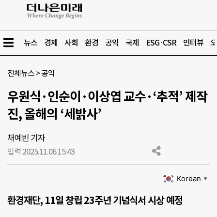
뉴스
경제
사회
환경
공익
국제
ESG·CSR
인터뷰
오
전체뉴스
>
공익
우원식·인순이·이상엽 교수·‘추적’ 제작
진, 올해의 ‘세밝사’
채예빈 기자
입력 2025.11.06.
15:43
Korean
▼
환경재단, 11일 창립 23주년 기념식서 시상 예정