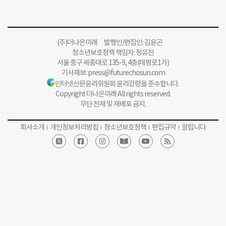
(주)더나은미래 발행인/편집인: 김윤곤
청소년보호정책 책임자: 정유진
서울 중구 세종대로 135-9, 4층(태평로1가)
기사제보:
press@futurechosun.com
인터넷신문윤리위원회 윤리강령을 준수합니다.
Copyright 더나은미래 All rights reserved.
무단 전재 및 재배포 금지.
회사소개
개인정보처리방침
청소년보호정책
편집규약
알립니다