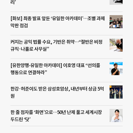
리’
[화보] 최종 발표 앞둔 ‘유일한 아카데미’…조별 과제
막판 점검
커지는 공익 법률 수요, 기반은 취약…“절반은 비정
규직·나홀로 사무실”
[유한양행-유일한 아카데미] 이호영 대표 “선의를
행동으로 연결하라”
한강·허준이도 받은 삼성호암상, 내년부터 상금 5억
원
한 줄 점자를 ‘화면’으로…50년 난제 풀고 세계시장
두드린 ‘닷’