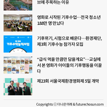
브에 주목하는 이유
영화로 시작된 기후수업…전국 청소년
188만 명 만났다
기후위기, 시험으로 배운다…환경재단,
제3회 기후수능 참가자 모집
“급식 먹을 만큼만 담을게요”…교실에
서 본 영화가 아이들의 기후행동을 이끌
다
제23회 서울국제환경영화제 5일 개막
Copyrights ⓒ 더나은미래 & futurechosun.com