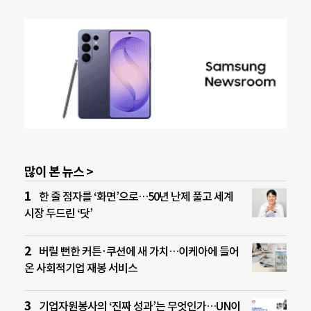
많이 본 뉴스 >
한 줄 점자를 ‘화면’으로…50년 난제 풀고 세계
시장 두드린 ‘닷’
버릴 뻔한 커튼·쿠션에 새 가치…이케아에 들어
온 사회적기업 재봉 서비스
기업자원봉사의 ‘진짜 성과’는 무엇인가…UN이