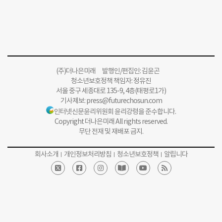
(주)더나은미래 발행인/편집인: 김윤곤
청소년보호정책 책임자: 정유진
서울 중구 세종대로 135-9, 4층(태평로1가)
기사제보:
press@futurechosun.com
인터넷신문윤리위원회 윤리강령을 준수합니다.
Copyright 더나은미래 All rights reserved.
무단 전재 및 재배포 금지.
회사소개
개인정보처리방침
청소년보호정책
알립니다