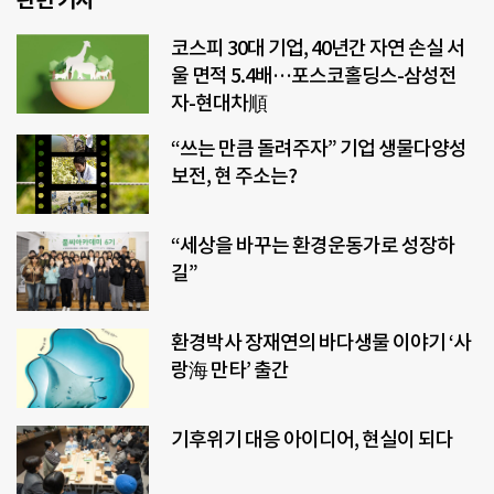
코스피 30대 기업, 40년간 자연 손실 서
울 면적 5.4배…포스코홀딩스-삼성전
자-현대차順
“쓰는 만큼 돌려주자” 기업 생물다양성
보전, 현 주소는?
“세상을 바꾸는 환경운동가로 성장하
길”
환경박사 장재연의 바다생물 이야기 ‘사
랑海 만타’ 출간
기후위기 대응 아이디어, 현실이 되다