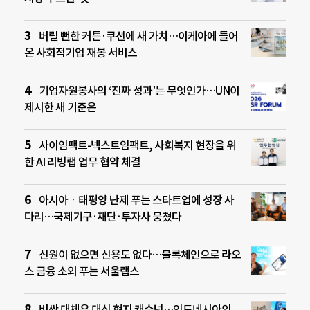
버릴 뻔한 커튼·쿠션에 새 가치…이케아에 들어
온 사회적기업 재봉 서비스
기업자원봉사의 ‘진짜 성과’는 무엇인가…UN이
제시한 새 기준은
사이임팩트-넥스트임팩트, 사회복지 현장을 위
한 AI 리빙랩 업무 협약 체결
아시아ㆍ태평양 난제 푸는 스타트업에 성장 사
다리…국제기구·재단·투자사 뭉쳤다
신원이 없으면 신용도 없다…블록체인으로 라오
스 금융 소외 푸는 서울랩스
비싼 대체유 대신 현지 캐슈넛…인도네시아의