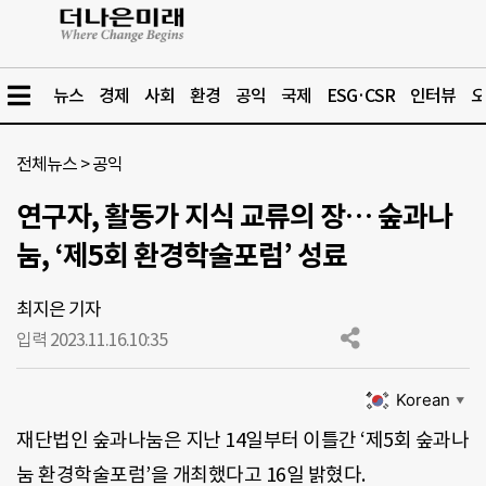
뉴스
경제
사회
환경
공익
국제
ESG·CSR
인터뷰
오
전체뉴스
>
공익
연구자, 활동가 지식 교류의 장… 숲과나
눔, ‘제5회 환경학술포럼’ 성료
최지은 기자
입력 2023.11.16.
10:35
Korean
▼
재단법인 숲과나눔은 지난 14일부터 이틀간 ‘제5회 숲과나
눔 환경학술포럼’을 개최했다고 16일 밝혔다.