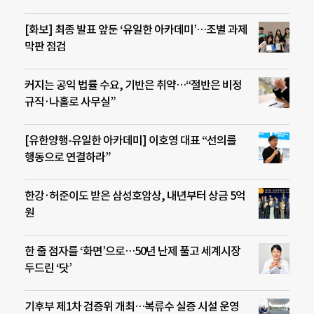
[화보] 최종 발표 앞둔 ‘유일한 아카데미’…조별 과제
막판 점검
커지는 공익 법률 수요, 기반은 취약…“절반은 비정
규직·나홀로 사무실”
[유한양행-유일한 아카데미] 이호영 대표 “선의를
행동으로 연결하라”
한강·허준이도 받은 삼성호암상, 내년부터 상금 5억
원
한 줄 점자를 ‘화면’으로…50년 난제 풀고 세계시장
두드린 ‘닷’
기후부 제1차 검증위 개최…복류수 실증 시설 운영