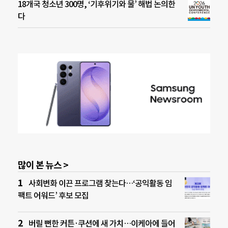
18개국 청소년 300명, ‘기후위기와 물’ 해법 논의한
다
많이 본 뉴스 >
사회변화 이끈 프로그램 찾는다…‘공익활동 임
팩트 어워드’ 후보 모집
버릴 뻔한 커튼·쿠션에 새 가치…이케아에 들어