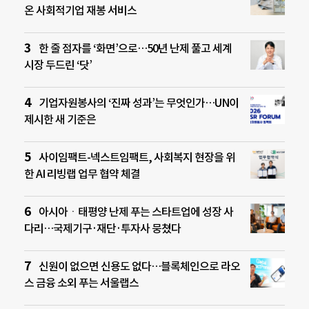
온 사회적기업 재봉 서비스
한 줄 점자를 ‘화면’으로…50년 난제 풀고 세계
시장 두드린 ‘닷’
기업자원봉사의 ‘진짜 성과’는 무엇인가…UN이
제시한 새 기준은
사이임팩트-넥스트임팩트, 사회복지 현장을 위
한 AI 리빙랩 업무 협약 체결
아시아ㆍ태평양 난제 푸는 스타트업에 성장 사
다리…국제기구·재단·투자사 뭉쳤다
신원이 없으면 신용도 없다…블록체인으로 라오
스 금융 소외 푸는 서울랩스