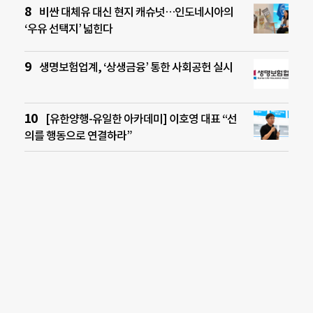
비싼 대체유 대신 현지 캐슈넛…인도네시아의
‘우유 선택지’ 넓힌다
생명보험업계, ‘상생금융’ 통한 사회공헌 실시
[유한양행-유일한 아카데미] 이호영 대표 “선
의를 행동으로 연결하라”