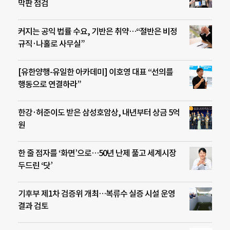
막판 점검
커지는 공익 법률 수요, 기반은 취약…“절반은 비정
규직·나홀로 사무실”
[유한양행-유일한 아카데미] 이호영 대표 “선의를
행동으로 연결하라”
한강·허준이도 받은 삼성호암상, 내년부터 상금 5억
원
한 줄 점자를 ‘화면’으로…50년 난제 풀고 세계시장
두드린 ‘닷’
기후부 제1차 검증위 개최…복류수 실증 시설 운영
결과 검토