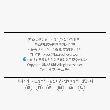
(주)더나은미래 발행인/편집인: 김윤곤
청소년보호정책 책임자: 정유진
서울 중구 세종대로 135-9, 4층(태평로1가)
기사제보:
press@futurechosun.com
인터넷신문윤리위원회 윤리강령을 준수합니다.
Copyright 더나은미래 All rights reserved.
무단 전재 및 재배포 금지.
회사소개
개인정보처리방침
청소년보호정책
알립니다