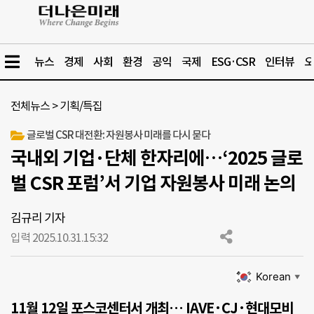
뉴스
경제
사회
환경
공익
국제
ESG·CSR
인터뷰
오
전체뉴스
>
기획/특집
글로벌 CSR 대전환: 자원봉사 미래를 다시 묻다
국내외 기업·단체 한자리에…‘2025 글로
벌 CSR 포럼’서 기업 자원봉사 미래 논의
김규리 기자
입력 2025.10.31.
15:32
Korean
▼
11월 12일 포스코센터서 개최… IAVE·CJ·현대모비