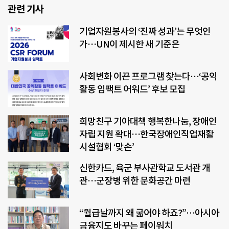
관련 기사
기업자원봉사의 ‘진짜 성과’는 무엇인
가…UN이 제시한 새 기준은
사회변화 이끈 프로그램 찾는다…‘공익
활동 임팩트 어워드’ 후보 모집
희망친구 기아대책 행복한나눔, 장애인
자립 지원 확대…한국장애인직업재활
시설협회 ‘맞손’
신한카드, 육군 부사관학교 도서관 개
관…군장병 위한 문화공간 마련
“월급날까지 왜 굶어야 하죠?”…아시아
금융지도 바꾸는 페이워치