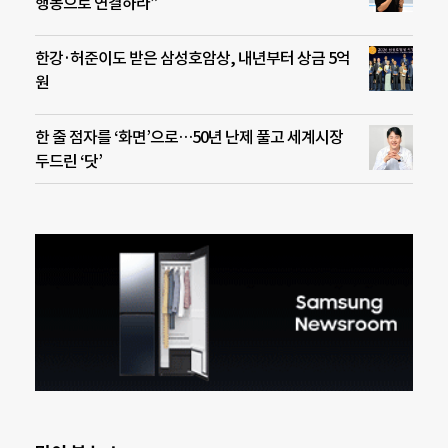
행동으로 연결하라”
한강·허준이도 받은 삼성호암상, 내년부터 상금 5억
원
한 줄 점자를 ‘화면’으로…50년 난제 풀고 세계시장
두드린 ‘닷’