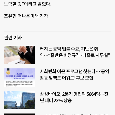
노력할 것”이라고 밝혔다.
조유현 더나은미래 기자
관련 기사
커지는 공익 법률 수요, 기반은 취
약…“절반은 비정규직·나홀로 사무실”
사회변화 이끈 프로그램 찾는다…‘공익
활동 임팩트 어워드’ 후보 모집
삼성바이오, 2분기 영업익 5864억…전
년 대비 23% 상승