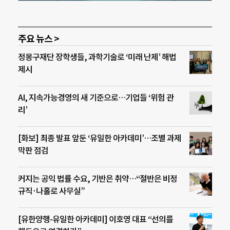
주요 뉴스 >
정몽구재단 장학생들, 과학기술로 ‘미래 난제’ 해법
제시
AI, 지속가능경영의 새 기준으로…기업들 ‘위험 관
리’
[화보] 최종 발표 앞둔 ‘유일한 아카데미’…조별 과제
막판 점검
커지는 공익 법률 수요, 기반은 취약…“절반은 비정
규직·나홀로 사무실”
[유한양행-유일한 아카데미] 이호영 대표 “선의를