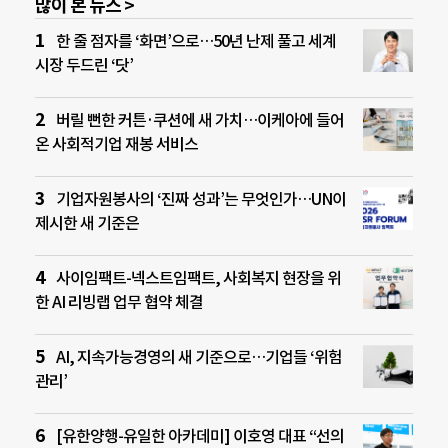
많이 본 뉴스 >
한 줄 점자를 ‘화면’으로…50년 난제 풀고 세계
시장 두드린 ‘닷’
버릴 뻔한 커튼·쿠션에 새 가치…이케아에 들어
온 사회적기업 재봉 서비스
기업자원봉사의 ‘진짜 성과’는 무엇인가…UN이
제시한 새 기준은
사이임팩트-넥스트임팩트, 사회복지 현장을 위
한 AI 리빙랩 업무 협약 체결
AI, 지속가능경영의 새 기준으로…기업들 ‘위험
관리’
[유한양행-유일한 아카데미] 이호영 대표 “선의