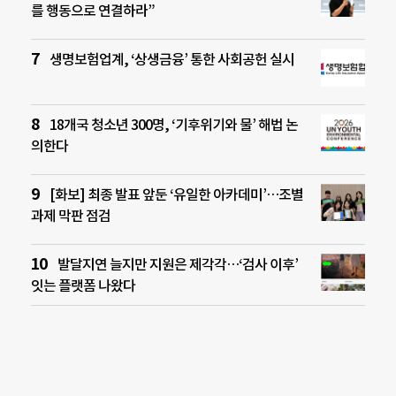
를 행동으로 연결하라”
생명보험업계, ‘상생금융’ 통한 사회공헌 실시
18개국 청소년 300명, ‘기후위기와 물’ 해법 논
의한다
[화보] 최종 발표 앞둔 ‘유일한 아카데미’…조별
과제 막판 점검
발달지연 늘지만 지원은 제각각…‘검사 이후’
잇는 플랫폼 나왔다