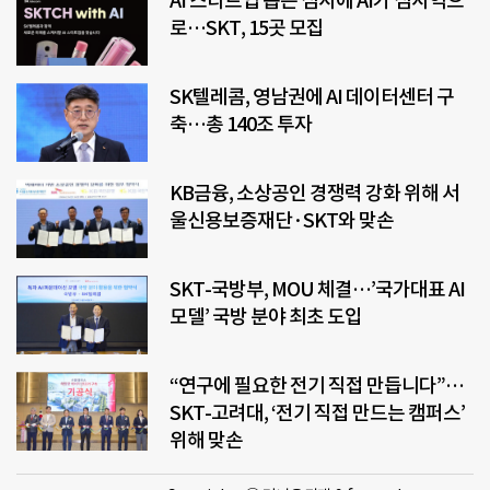
AI 스타트업 뽑는 심사에 AI가 심사역으
로…SKT, 15곳 모집
SK텔레콤, 영남권에 AI 데이터센터 구
축…총 140조 투자
KB금융, 소상공인 경쟁력 강화 위해 서
울신용보증재단·SKT와 맞손
SKT-국방부, MOU 체결…’국가대표 AI
모델’ 국방 분야 최초 도입
“연구에 필요한 전기 직접 만듭니다”…
SKT-고려대, ‘전기 직접 만드는 캠퍼스’
위해 맞손