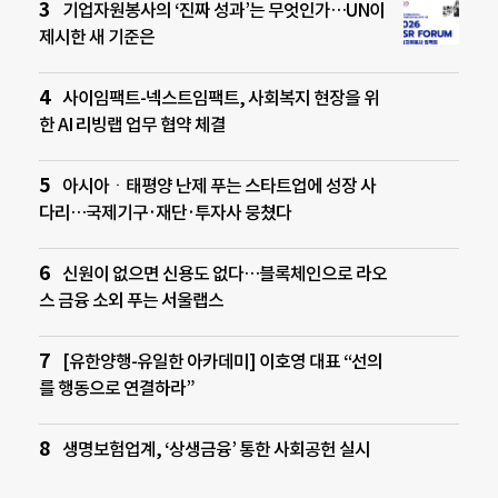
기업자원봉사의 ‘진짜 성과’는 무엇인가…UN이
제시한 새 기준은
사이임팩트-넥스트임팩트, 사회복지 현장을 위
한 AI 리빙랩 업무 협약 체결
아시아ㆍ태평양 난제 푸는 스타트업에 성장 사
다리…국제기구·재단·투자사 뭉쳤다
신원이 없으면 신용도 없다…블록체인으로 라오
스 금융 소외 푸는 서울랩스
[유한양행-유일한 아카데미] 이호영 대표 “선의
를 행동으로 연결하라”
생명보험업계, ‘상생금융’ 통한 사회공헌 실시