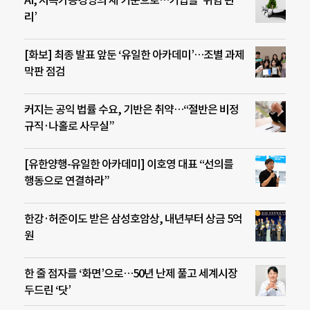
리’
[화보] 최종 발표 앞둔 ‘유일한 아카데미’…조별 과제
막판 점검
커지는 공익 법률 수요, 기반은 취약…“절반은 비정
규직·나홀로 사무실”
[유한양행-유일한 아카데미] 이호영 대표 “선의를
행동으로 연결하라”
한강·허준이도 받은 삼성호암상, 내년부터 상금 5억
원
한 줄 점자를 ‘화면’으로…50년 난제 풀고 세계시장
두드린 ‘닷’