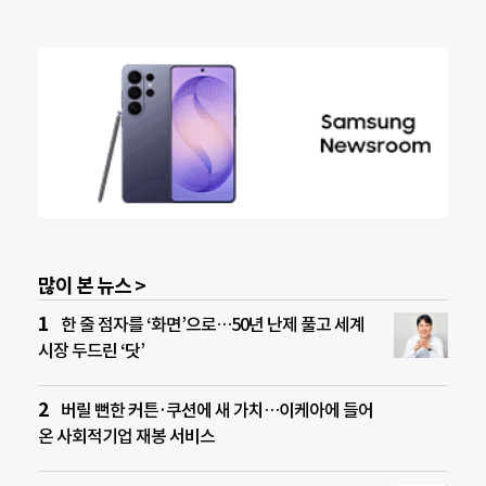
많이 본 뉴스 >
한 줄 점자를 ‘화면’으로…50년 난제 풀고 세계
시장 두드린 ‘닷’
버릴 뻔한 커튼·쿠션에 새 가치…이케아에 들어
온 사회적기업 재봉 서비스