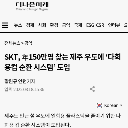
뉴스
경제
사회
환경
공익
국제
ESG·CSR
인터뷰
오
전체뉴스
>
공익
SKT, 年150만명 찾는 제주 우도에 ‘다회
용컵 순환 시스템’ 도입
황원규 인턴기자
입력 2022.08.18.
15:36
Korean
▼
제주도 인근 섬 우도에 일회용 플라스틱을 줄이기 위한 다
회용 컵 순환 시스템이 도입된다.