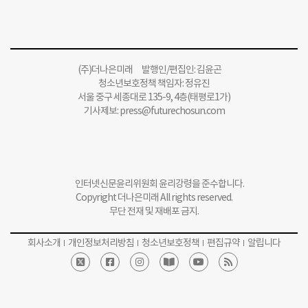
(주)더나은미래 발행인/편집인: 김윤곤
청소년보호정책 책임자: 정유진
서울 중구 세종대로 135-9, 4층(태평로1가)
기사제보:
press@futurechosun.com
인터넷신문윤리위원회 윤리강령을 준수합니다.
Copyright 더나은미래 All rights reserved.
무단 전재 및 재배포 금지.
회사소개
개인정보처리방침
청소년보호정책
편집규약
알립니다