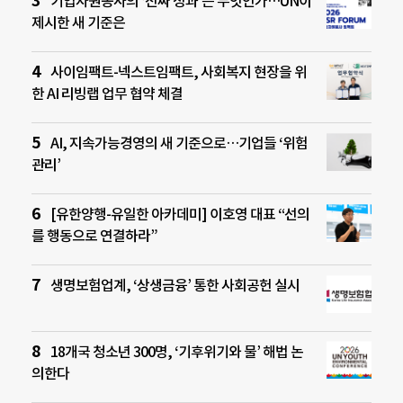
기업자원봉사의 ‘진짜 성과’는 무엇인가…UN이
제시한 새 기준은
사이임팩트-넥스트임팩트, 사회복지 현장을 위
한 AI 리빙랩 업무 협약 체결
AI, 지속가능경영의 새 기준으로…기업들 ‘위험
관리’
[유한양행-유일한 아카데미] 이호영 대표 “선의
를 행동으로 연결하라”
생명보험업계, ‘상생금융’ 통한 사회공헌 실시
18개국 청소년 300명, ‘기후위기와 물’ 해법 논
의한다