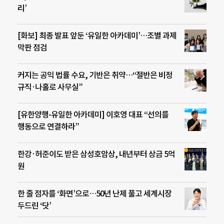
리’
[화보] 최종 발표 앞둔 ‘유일한 아카데미’…조별 과제
막판 점검
커지는 공익 법률 수요, 기반은 취약…“절반은 비정
규직·나홀로 사무실”
[유한양행-유일한 아카데미] 이호영 대표 “선의를
행동으로 연결하라”
한강·허준이도 받은 삼성호암상, 내년부터 상금 5억
원
한 줄 점자를 ‘화면’으로…50년 난제 풀고 세계시장
두드린 ‘닷’