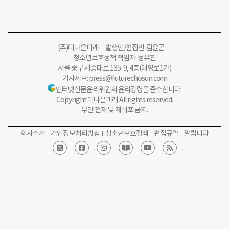
(주)더나은미래 발행인/편집인: 김윤곤
청소년보호정책 책임자: 정유진
서울 중구 세종대로 135-9, 4층(태평로1가)
기사제보:
press@futurechosun.com
인터넷신문윤리위원회 윤리강령을 준수합니다.
Copyright 더나은미래 All rights reserved.
무단 전재 및 재배포 금지.
회사소개
개인정보처리방침
청소년보호정책
편집규약
알립니다