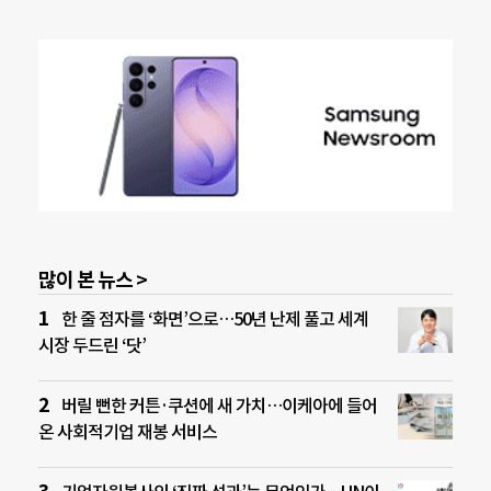
많이 본 뉴스 >
한 줄 점자를 ‘화면’으로…50년 난제 풀고 세계
시장 두드린 ‘닷’
버릴 뻔한 커튼·쿠션에 새 가치…이케아에 들어
온 사회적기업 재봉 서비스