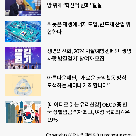
방 위해 ‘혁신적 변화’ 절실
뒤늦은 재생에너지 도입, 반도체 산업 위
협한다
생명의전화, 2024 자살예방캠페인 ‘생명
사랑 밤길걷기’ 참여자 모집
아름다운재단, “새로운 공익활동 방식
모색하는 세미나 개최합니다”
[데이터로 읽는 유리천장] OECD 중 한
국 성별임금격차 최고, 여성 국회의원은
19%
Copyrights ⓒ 더나은미래 & futurechosun.com