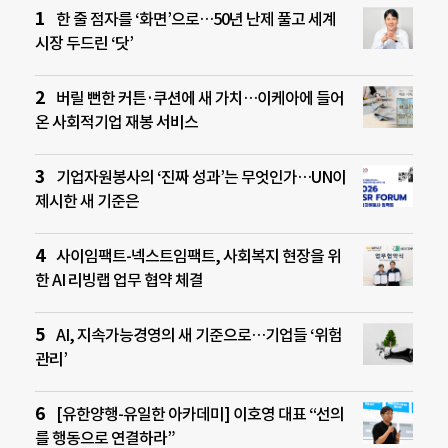
한 줄 점자를 ‘화면’으로…50년 난제 풀고 세계
시장 두드린 ‘닷’
버릴 뻔한 커튼·쿠션에 새 가치…이케아에 들어
온 사회적기업 재봉 서비스
기업자원봉사의 ‘진짜 성과’는 무엇인가…UN이
제시한 새 기준은
사이임팩트-넥스트임팩트, 사회복지 현장을 위
한 AI 리빙랩 업무 협약 체결
AI, 지속가능경영의 새 기준으로…기업들 ‘위험
관리’
[유한양행-유일한 아카데미] 이호영 대표 “선의
를 행동으로 연결하라”