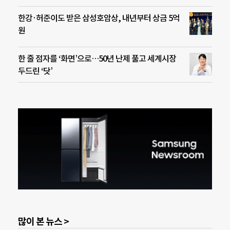
한강·허준이도 받은 삼성호암상, 내년부터 상금 5억
원
한 줄 점자를 ‘화면’으로…50년 난제 풀고 세계시장
두드린 ‘닷’
많이 본 뉴스 >