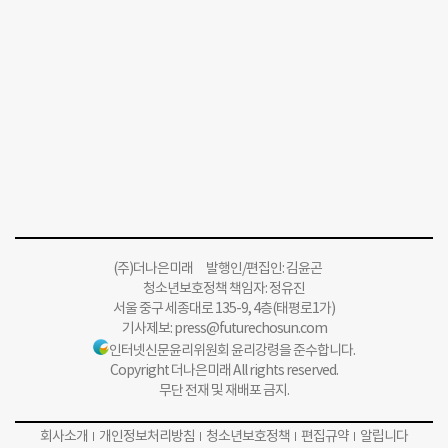
(주)더나은미래 발행인/편집인: 김윤곤
청소년보호정책 책임자: 정유진
서울 중구 세종대로 135-9, 4층(태평로1가)
기사제보:
press@futurechosun.com
인터넷신문윤리위원회 윤리강령을 준수합니다.
Copyright 더나은미래 All rights reserved.
무단 전재 및 재배포 금지.
회사소개
개인정보처리방침
청소년보호정책
편집규약
알립니다