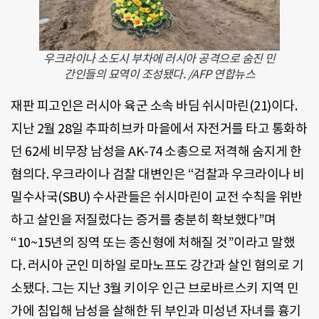
우크라이나 소도시 부차에 러시아 공격으로 숨진 민
간인들의 묘역이 조성됐다. /AFP 연합뉴스
재판 피고인은 러시아 육군 소속 바딤 쉬시마린(21)이다.
지난 2월 28일 추파히브카 마을에서 자전거를 타고 통화하
던 62세 비무장 남성을 AK-74 소총으로 저격해 숨지게 한
혐의다. 우크라이나 검찰 대변인은 “검찰과 우크라이나 비
밀수사국(SBU) 수사관들은 쉬시마린이 교전 수칙을 위반
하고 살인을 저질렀다는 증거를 충분히 확보했다”며
“10~15년의 징역 또는 종신형에 처해질 것”이라고 말했
다. 러시아 군인 미하일 로마노프도 강간과 살인 혐의로 기
소됐다. 그는 지난 3월 키이우 인근 브로바르스키 지역 민
가에 침입해 남성을 살해한 뒤 부인과 미성년 자녀를 흉기