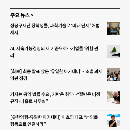
주요 뉴스 >
정몽구재단 장학생들, 과학기술로 ‘미래 난제’ 해법
제시
AI, 지속가능경영의 새 기준으로…기업들 ‘위험 관
리’
[화보] 최종 발표 앞둔 ‘유일한 아카데미’…조별 과제
막판 점검
커지는 공익 법률 수요, 기반은 취약…“절반은 비정
규직·나홀로 사무실”
[유한양행-유일한 아카데미] 이호영 대표 “선의를
행동으로 연결하라”