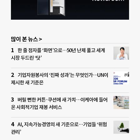
많이 본 뉴스 >
한 줄 점자를 ‘화면’으로…50년 난제 풀고 세계
시장 두드린 ‘닷’
기업자원봉사의 ‘진짜 성과’는 무엇인가…UN이
제시한 새 기준은
버릴 뻔한 커튼·쿠션에 새 가치…이케아에 들어
온 사회적기업 재봉 서비스
AI, 지속가능경영의 새 기준으로…기업들 ‘위험
관리’