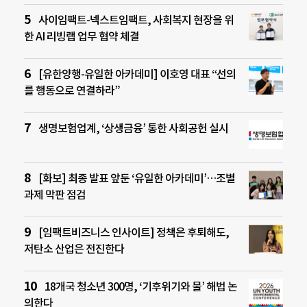
사이임팩트-넥스트임팩트, 사회복지 현장을 위
한 AI 리빙랩 업무 협약 체결
[유한양행-유일한 아카데미] 이호영 대표 “선의
를 행동으로 연결하라”
생명보험업계, ‘상생금융’ 통한 사회공헌 실시
[화보] 최종 발표 앞둔 ‘유일한 아카데미’…조별
과제 막판 점검
[임팩트비즈니스 인사이트] 정책은 후퇴해도,
저탄소 산업은 전진한다
18개국 청소년 300명, ‘기후위기와 물’ 해법 논
의한다