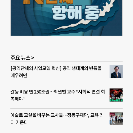
주요 뉴스 >
[공익단체의 사업모델 혁신] 공익 생태계의 빈틈을
메우려면
갈등 비용 연 250조원…최샛별 교수 “사회적 연결 회
복해야”
예술로 교실을 바꾸는 교사들…정몽구재단, 교육 리
더 키운다