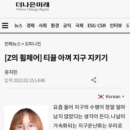
뉴스
경제
사회
환경
공익
국제
ESG·CSR
인터뷰
오
전체뉴스
>
오피니언
[Z의 휠체어] 티끌 아껴 지구 지키기
유지민
입력 2022.02.25.
14:46
Korean
▼
요즘 들어 지구의 수명이 정말 얼마
남지 않았다는 생각이 든다. 나날이
가속화되는 지구온난화는 우리로