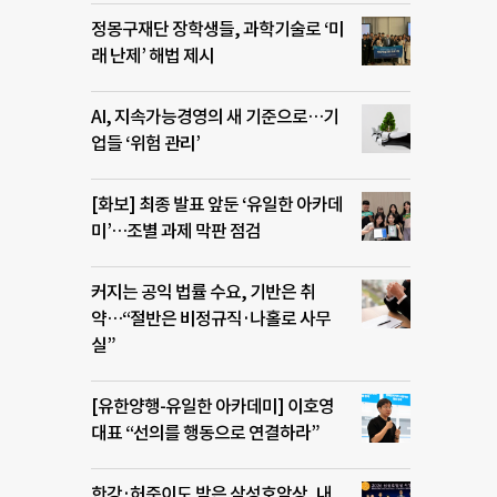
정몽구재단 장학생들, 과학기술로 ‘미
래 난제’ 해법 제시
AI, 지속가능경영의 새 기준으로…기
업들 ‘위험 관리’
[화보] 최종 발표 앞둔 ‘유일한 아카데
미’…조별 과제 막판 점검
커지는 공익 법률 수요, 기반은 취
약…“절반은 비정규직·나홀로 사무
실”
[유한양행-유일한 아카데미] 이호영
대표 “선의를 행동으로 연결하라”
한강·허준이도 받은 삼성호암상, 내