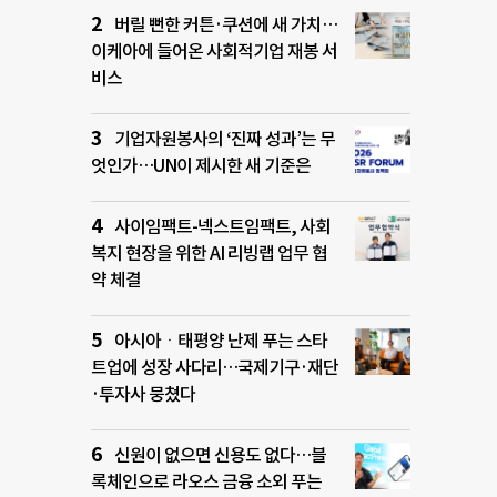
버릴 뻔한 커튼·쿠션에 새 가치…
이케아에 들어온 사회적기업 재봉 서
비스
기업자원봉사의 ‘진짜 성과’는 무
엇인가…UN이 제시한 새 기준은
사이임팩트-넥스트임팩트, 사회
복지 현장을 위한 AI 리빙랩 업무 협
약 체결
아시아ㆍ태평양 난제 푸는 스타
트업에 성장 사다리…국제기구·재단
·투자사 뭉쳤다
신원이 없으면 신용도 없다…블
록체인으로 라오스 금융 소외 푸는