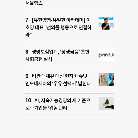
서울랩스
[유한양행-유일한 아카데미] 이
호영 대표 “선의를 행동으로 연결하
라”
생명보험업계, ‘상생금융’ 통한
사회공헌 실시
비싼 대체유 대신 현지 캐슈넛…
인도네시아의 ‘우유 선택지’ 넓힌다
AI, 지속가능경영의 새 기준으
로…기업들 ‘위험 관리’