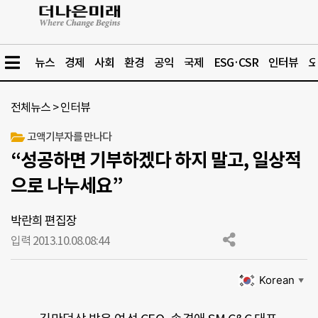
뉴스
경제
사회
환경
공익
국제
ESG·CSR
인터뷰
오
전체뉴스
>
인터뷰
고액기부자를 만나다
“성공하면 기부하겠다 하지 말고, 일상적
으로 나누세요”
박란희 편집장
입력 2013.10.08.
08:44
Korean
▼