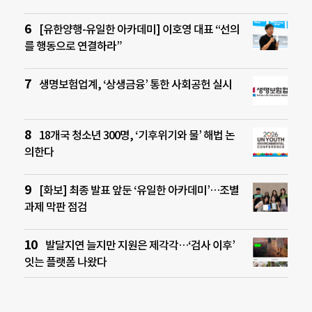
[유한양행-유일한 아카데미] 이호영 대표 “선의
를 행동으로 연결하라”
생명보험업계, ‘상생금융’ 통한 사회공헌 실시
18개국 청소년 300명, ‘기후위기와 물’ 해법 논
의한다
[화보] 최종 발표 앞둔 ‘유일한 아카데미’…조별
과제 막판 점검
발달지연 늘지만 지원은 제각각…‘검사 이후’
잇는 플랫폼 나왔다