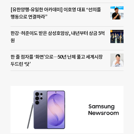
[유한양행-유일한 아카데미] 이호영 대표 “선의를
행동으로 연결하라”
한강·허준이도 받은 삼성호암상, 내년부터 상금 5억
원
한 줄 점자를 ‘화면’으로…50년 난제 풀고 세계시장
두드린 ‘닷’