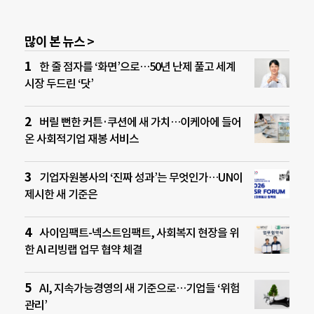
많이 본 뉴스 >
한 줄 점자를 ‘화면’으로…50년 난제 풀고 세계
시장 두드린 ‘닷’
버릴 뻔한 커튼·쿠션에 새 가치…이케아에 들어
온 사회적기업 재봉 서비스
기업자원봉사의 ‘진짜 성과’는 무엇인가…UN이
제시한 새 기준은
사이임팩트-넥스트임팩트, 사회복지 현장을 위
한 AI 리빙랩 업무 협약 체결
AI, 지속가능경영의 새 기준으로…기업들 ‘위험
관리’