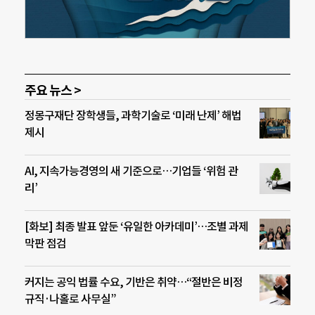
주요 뉴스 >
정몽구재단 장학생들, 과학기술로 ‘미래 난제’ 해법
제시
AI, 지속가능경영의 새 기준으로…기업들 ‘위험 관
리’
[화보] 최종 발표 앞둔 ‘유일한 아카데미’…조별 과제
막판 점검
커지는 공익 법률 수요, 기반은 취약…“절반은 비정
규직·나홀로 사무실”