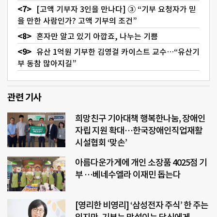
[고액 기부자 3인을 만나다] ③ “기부 요청자가 믿
을 만한 사람인가? 고액 기부의 조건”
혼자만 알고 있기 아깝죠, 나누는 기쁨
유산 1억원 기부한 김영걸 카이스트 교수…“유산기
부 동참 많아지길”
관련 기사
희망친구 기아대책 행복한나눔, 장애인
자립 지원 확대…한국장애인직업재활
시설협회 ‘맞손’
아름다운가게에 개인 소장품 4025점 기
부 …베네수엘라 이재민 돕는다
[영리한 비영리] ‘삼성전자 주식’ 한 주는