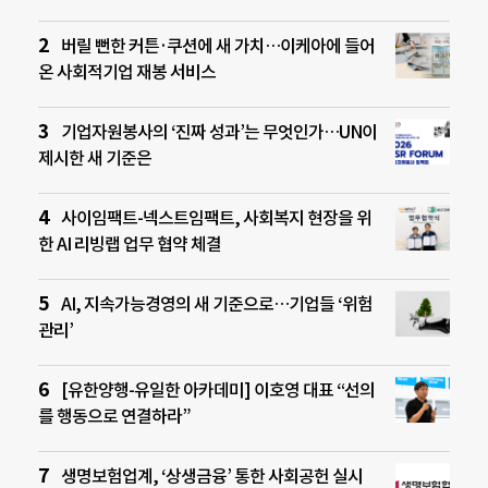
버릴 뻔한 커튼·쿠션에 새 가치…이케아에 들어
온 사회적기업 재봉 서비스
기업자원봉사의 ‘진짜 성과’는 무엇인가…UN이
제시한 새 기준은
사이임팩트-넥스트임팩트, 사회복지 현장을 위
한 AI 리빙랩 업무 협약 체결
AI, 지속가능경영의 새 기준으로…기업들 ‘위험
관리’
[유한양행-유일한 아카데미] 이호영 대표 “선의
를 행동으로 연결하라”
생명보험업계, ‘상생금융’ 통한 사회공헌 실시