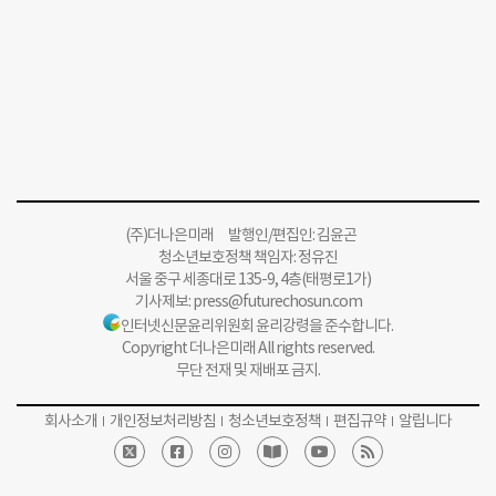
(주)더나은미래 발행인/편집인: 김윤곤
청소년보호정책 책임자: 정유진
서울 중구 세종대로 135-9, 4층(태평로1가)
기사제보:
press@futurechosun.com
인터넷신문윤리위원회 윤리강령을 준수합니다.
Copyright 더나은미래 All rights reserved.
무단 전재 및 재배포 금지.
회사소개
개인정보처리방침
청소년보호정책
편집규약
알립니다