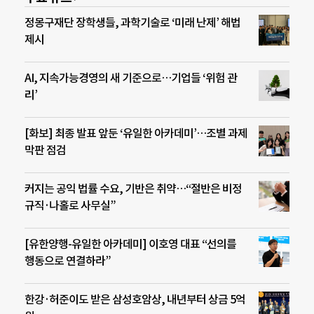
정몽구재단 장학생들, 과학기술로 ‘미래 난제’ 해법
제시
AI, 지속가능경영의 새 기준으로…기업들 ‘위험 관
리’
[화보] 최종 발표 앞둔 ‘유일한 아카데미’…조별 과제
막판 점검
커지는 공익 법률 수요, 기반은 취약…“절반은 비정
규직·나홀로 사무실”
[유한양행-유일한 아카데미] 이호영 대표 “선의를
행동으로 연결하라”
한강·허준이도 받은 삼성호암상, 내년부터 상금 5억