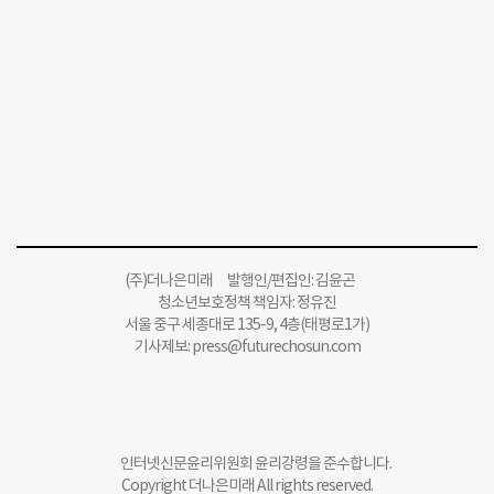
(주)더나은미래 발행인/편집인: 김윤곤
청소년보호정책 책임자: 정유진
서울 중구 세종대로 135-9, 4층(태평로1가)
기사제보:
press@futurechosun.com
인터넷신문윤리위원회 윤리강령을 준수합니다.
Copyright 더나은미래 All rights reserved.
무단 전재 및 재배포 금지.
회사소개
개인정보처리방침
청소년보호정책
알립니다