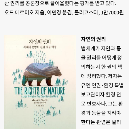
산 권리를 공론장으로 끌어올렸다는 평가를 받고 있다
.
오드 메르미오 지음
,
이민경 옮김
,
롤러코스터
, 1
만
7000
원
자연의 권리
법체계가 자연과 동
물 권리를 어떻게 정
의하는지 한 권의 책
에 정리했다
.
저자는
유엔 인권·환경 특별
보고관이자 환경 전
문 변호사다
.
그는 환
경과 동물을 지켜야
한다는 관념은 널리