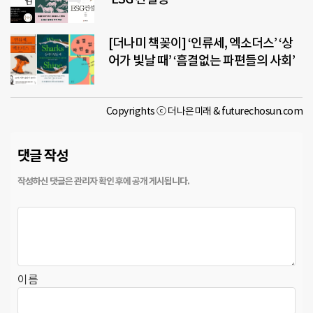
[더나미 책꽂이] ‘인류세, 엑소더스’ ‘상
어가 빛날 때’ ‘흠결없는 파편들의 사회’
Copyrights ⓒ 더나은미래 & futurechosun.com
댓글 작성
이름