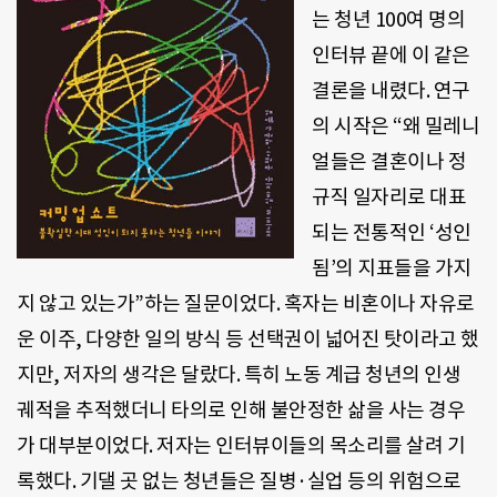
는 청년
100
여 명의
인터뷰 끝에 이 같은
결론을 내렸다
.
연구
의 시작은
“
왜 밀레니
얼들은 결혼이나 정
규직 일자리로 대표
되는 전통적인
‘
성인
됨
’
의 지표들을 가지
지 않고 있는가
”
하는 질문이었다
.
혹자는 비혼이나 자유로
운 이주
,
다양한 일의 방식 등 선택권이 넓어진 탓이라고 했
지만
,
저자의 생각은 달랐다
.
특히 노동 계급 청년의 인생
궤적을 추적했더니 타의로 인해 불안정한 삶을 사는 경우
가 대부분이었다
.
저자는 인터뷰이들의 목소리를 살려 기
록했다
.
기댈 곳 없는 청년들은 질병·실업 등의 위험으로