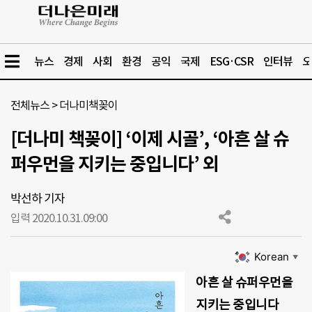
뉴스
경제
사회
환경
공익
국제
ESG·CSR
인터뷰
오
전체뉴스
>
더나미책꽂이
[더나미 책꽂이] ‘이제 시골’, ‘아흔 살 슈
퍼우먼을 지키는 중입니다’ 외
박선하 기자
입력 2020.10.31.
09:00
Korean
▼
아흔 살 슈퍼우먼을
지키는 중입니다