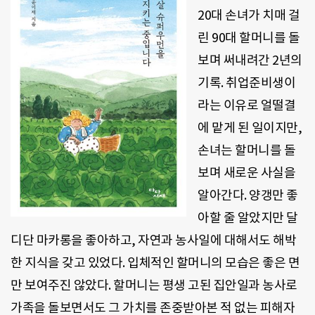
20
대 손녀가 치매 걸
린
90
대 할머니를 돌
보며 써내려간
2
년의
기록
.
취업준비생이
라는 이유로 얼떨결
에 맡게 된 일이지만
,
손녀는 할머니를 돌
보며 새로운 사실을
알아간다
.
양갱만 좋
아할 줄 알았지만 달
디단 마카롱을 좋아하고
,
자연과 농사일에 대해서도 해박
한 지식을 갖고 있었다
.
입체적인 할머니의 모습은 좋은 면
만 보여주진 않았다
.
할머니는 평생 고된 집안일과 농사로
가족을 돌보면서도 그 가치를 존중받아본 적 없는 피해자