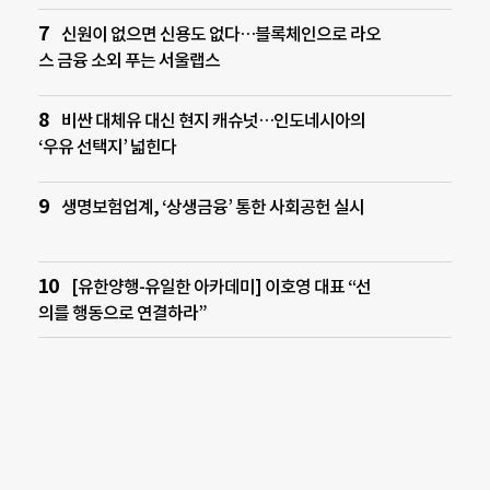
신원이 없으면 신용도 없다…블록체인으로 라오
스 금융 소외 푸는 서울랩스
비싼 대체유 대신 현지 캐슈넛…인도네시아의
‘우유 선택지’ 넓힌다
생명보험업계, ‘상생금융’ 통한 사회공헌 실시
[유한양행-유일한 아카데미] 이호영 대표 “선
의를 행동으로 연결하라”