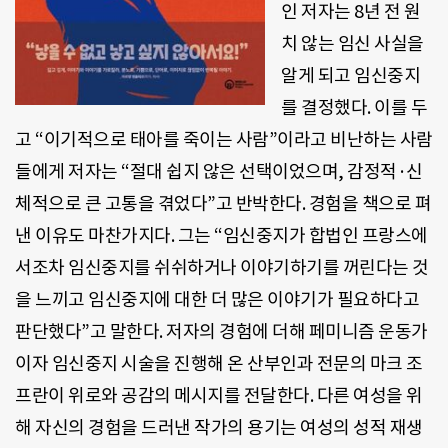
인 저자는
8
년 전 원
치 않는 임신 사실을
알게 되고 임신중지
를 결정했다
.
이를 두
고
“
이기적으로 태아를 죽이는 사람
”
이라고 비난하는 사람
들에게 저자는
“
절대 쉽지 않은 선택이었으며
,
감정적·신
체적으로 큰 고통을 겪었다
”
고 반박한다
.
경험을 책으로 펴
낸 이유도 마찬가지다
.
그는
“
임신중지가 합법인 프랑스에
서조차 임신중지를 쉬쉬하거나 이야기하기를 꺼린다는 것
을 느끼고 임신중지에 대한 더 많은 이야기가 필요하다고
판단했다
”
고 말한다
.
저자의 경험에 더해 페미니즘 운동가
이자 임신중지 시술을 진행해 온 산부인과 전문의 마크 조
프란이 위로와 공감의 메시지를 전달한다
.
다른 여성을 위
해 자신의 경험을 드러낸 작가의 용기는 여성의 성적 재생