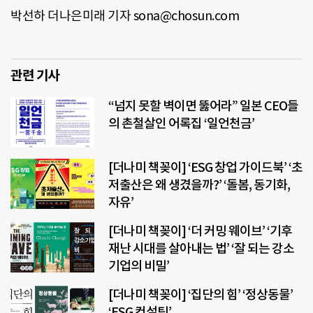
박선하 더나은미래 기자
sona@chosun.com
관련 기사
“넘지 못할 벽이면 뚫어라” 일본 CEO들
의 촌철살인 어록집 ‘일언천금’
[더나미 책꽂이] ‘ESG 창업 가이드북’ ‘초
저출산은 왜 생겼을까?’ ‘돌봄, 동기화,
자유’
[더나미 책꽂이] ‘더 커밍 웨이브’ ‘기후
재난 시대를 살아내는 법’ ‘잘 되는 강소
기업의 비밀’
[더나미 책꽂이] ‘집단의 힘’ ‘정상동물’
‘ESG 컨설팅’