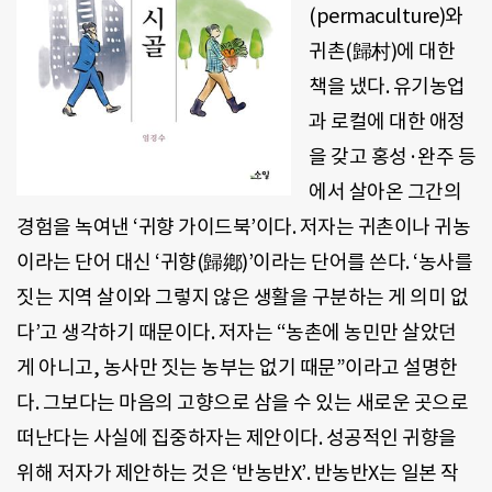
(permaculture)
와
귀촌
(
歸村
)
에 대한
책을 냈다
.
유기농업
과 로컬에 대한 애정
을 갖고 홍성·완주 등
에서 살아온 그간의
경험을 녹여낸
‘
귀향 가이드북
’
이다
.
저자는 귀촌이나 귀농
이라는 단어 대신
‘
귀향
(
歸鄕
)’
이라는 단어를 쓴다
. ‘
농사를
짓는 지역 살이와 그렇지 않은 생활을 구분하는 게 의미 없
다
’
고 생각하기 때문이다
.
저자는
“
농촌에 농민만 살았던
게 아니고
,
농사만 짓는 농부는 없기 때문”이라고 설명한
다
.
그보다는 마음의 고향으로 삼을 수 있는 새로운 곳으로
떠난다는 사실에 집중하자는 제안이다
.
성공적인 귀향을
위해 저자가 제안하는 것은
‘
반농반
X’.
반농반
X
는 일본 작