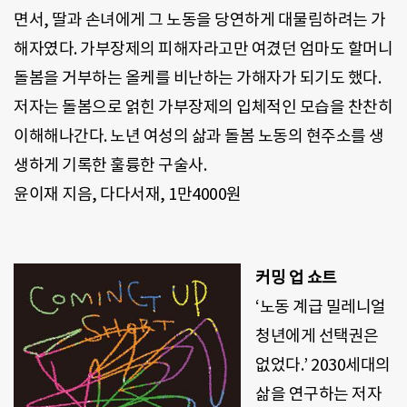
면서
,
딸과 손녀에게 그 노동을 당연하게 대물림하려는 가
해자였다
.
가부장제의 피해자라고만 여겼던 엄마도 할머니
돌봄을 거부하는 올케를 비난하는 가해자가 되기도 했다
.
저자는 돌봄으로 얽힌 가부장제의 입체적인 모습을 찬찬히
이해해나간다
.
노년 여성의 삶과 돌봄 노동의 현주소를 생
생하게 기록한 훌륭한 구술사
.
윤이재 지음
,
다다서재
, 1
만
4000
원
커밍 업 쇼트
‘
노동 계급 밀레니얼
청년에게 선택권은
없었다
.’ 2030
세대의
삶을 연구하는 저자