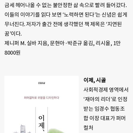
금세 헤어나올 수 없는 불안정한 삶 속으로 빨려 들어갔다
.
이들의 이야기를 읽다 보면
‘
노력하면 된다
’
는 신념은 쉽게
무너진다
.
저자가 출간 전에 생각했던 책 제목은
‘
지연된
꿈
’
이다
.
제니퍼
M.
실바 지음
,
문현아·박준규 옮김
,
리시올
, 1
만
8000
원
이제
,
시골
사회적경제 영역에서
‘
재야의 리더
’
로 인정
받는 임경수 협동조
합 이장 대표가 퍼머
컬처