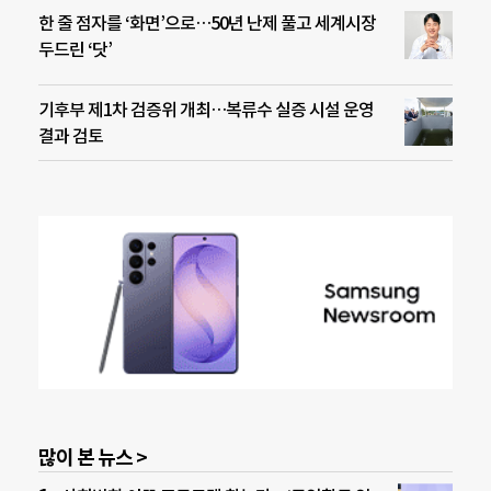
한 줄 점자를 ‘화면’으로…50년 난제 풀고 세계시장
두드린 ‘닷’
기후부 제1차 검증위 개최…복류수 실증 시설 운영
결과 검토
많이 본 뉴스 >