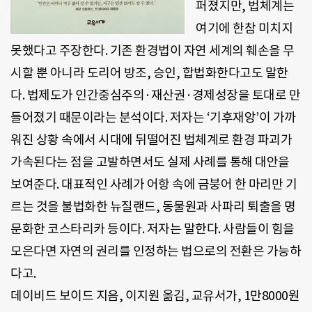
퍼졌지만
,
법체계는
여기에 한참 미치지
못했다고 주장한다
.
기존 환경법이 자연 세계의 훼손을 무
시할 뿐 아니라 도리어 방조
,
승인
,
합법화한다고도 말한
다
.
법제도가 인간중심주의·재산권·경제성장을 토대로 만
들어졌기 때문이라는 분석이다
.
저자는
‘
기후재앙
’
이 가까
워진 상황 속에서 시대에 뒤떨어진 법체계로 환경 파괴가
가속된다는 점을 고발하면서도 실제 사례를 통해 대안을
보여준다
.
대표적인 사례가 어항 속에 금붕어 한 마리만 기
르는 것을 불법화한 뉴질랜드
,
동물원과 사파리 퇴출을 명
문화한 코스타리카 등이다
.
저자는 말한다
.
사람들이 힘을
모은다면 자연의 권리를 인정하는 법으로의 전환은 가능하
다고
.
데이비드 보이드 지음
,
이지원 옮김
,
교유서가
, 1
만
8000
원