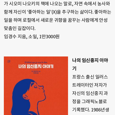
가 시오미 나오키의 책에 나오는 말로
,
자연 속에서 농사와
함께 자신이
‘
좋아하는 일’
(X)
을 추구하는 삶이다
.
좋아하는
일을 하며 로컬에서 새로운 귀향을 꿈꾸는 사람에게 안성
맞춤인 길잡이다
.
임경수 지음
,
소일
, 1
만
3000
원
나의 임신중지 이야
기
프랑스 출신 일러스
트레이터인 저자가
자신의 임신중지 과
정을 그래픽노블로
기록했다
. 1986
년생