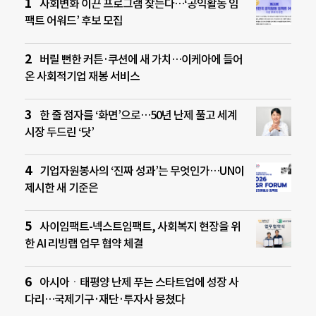
사회변화 이끈 프로그램 찾는다…‘공익활동 임
팩트 어워드’ 후보 모집
버릴 뻔한 커튼·쿠션에 새 가치…이케아에 들어
온 사회적기업 재봉 서비스
한 줄 점자를 ‘화면’으로…50년 난제 풀고 세계
시장 두드린 ‘닷’
기업자원봉사의 ‘진짜 성과’는 무엇인가…UN이
제시한 새 기준은
사이임팩트-넥스트임팩트, 사회복지 현장을 위
한 AI 리빙랩 업무 협약 체결
아시아ㆍ태평양 난제 푸는 스타트업에 성장 사
다리…국제기구·재단·투자사 뭉쳤다