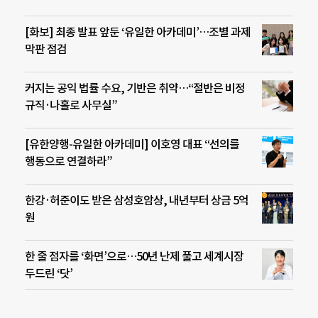
[화보] 최종 발표 앞둔 ‘유일한 아카데미’…조별 과제
막판 점검
커지는 공익 법률 수요, 기반은 취약…“절반은 비정
규직·나홀로 사무실”
[유한양행-유일한 아카데미] 이호영 대표 “선의를
행동으로 연결하라”
한강·허준이도 받은 삼성호암상, 내년부터 상금 5억
원
한 줄 점자를 ‘화면’으로…50년 난제 풀고 세계시장
두드린 ‘닷’