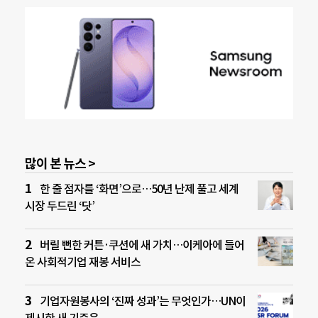
많이 본 뉴스 >
한 줄 점자를 ‘화면’으로…50년 난제 풀고 세계
시장 두드린 ‘닷’
버릴 뻔한 커튼·쿠션에 새 가치…이케아에 들어
온 사회적기업 재봉 서비스
기업자원봉사의 ‘진짜 성과’는 무엇인가…UN이
제시한 새 기준은