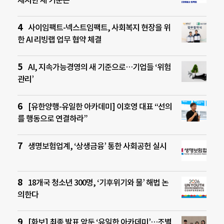
사이임팩트-넥스트임팩트, 사회복지 현장을 위
한 AI 리빙랩 업무 협약 체결
AI, 지속가능경영의 새 기준으로…기업들 ‘위험
관리’
[유한양행-유일한 아카데미] 이호영 대표 “선의
를 행동으로 연결하라”
생명보험업계, ‘상생금융’ 통한 사회공헌 실시
18개국 청소년 300명, ‘기후위기와 물’ 해법 논
의한다
[화보] 최종 발표 앞둔 ‘유일한 아카데미’…조별