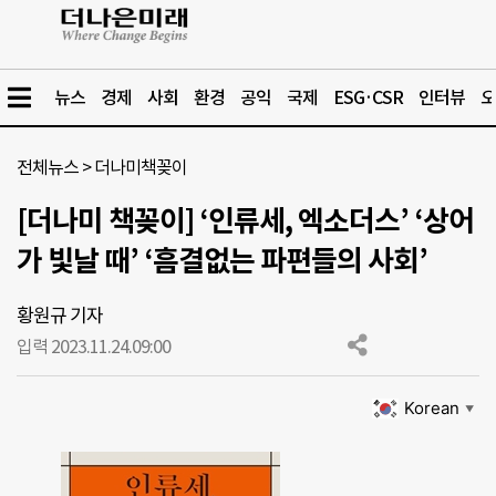
뉴스
경제
사회
환경
공익
국제
ESG·CSR
인터뷰
오
전체뉴스
>
더나미책꽂이
[더나미 책꽂이] ‘인류세, 엑소더스’ ‘상어
가 빛날 때’ ‘흠결없는 파편들의 사회’
황원규 기자
입력 2023.11.24.
09:00
Korean
▼