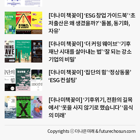
[더나미 책꽂이] ‘ESG 창업 가이드북’ ‘초
저출산은 왜 생겼을까?’ ‘돌봄, 동기화,
자유’
[더나미 책꽂이] ‘더 커밍 웨이브’ ‘기후
재난 시대를 살아내는 법’ ‘잘 되는 강소
기업의 비밀’
[더나미 책꽂이] ‘집단의 힘’ ‘정상동물’
‘ESG 컨설팅’
[더나미책꽂이] ‘기후위기, 전환의 길목
에서’ ‘옷을 사지 않기로 했습니다’ ‘음식
의 미래’
Copyrights ⓒ 더나은미래 & futurechosun.com