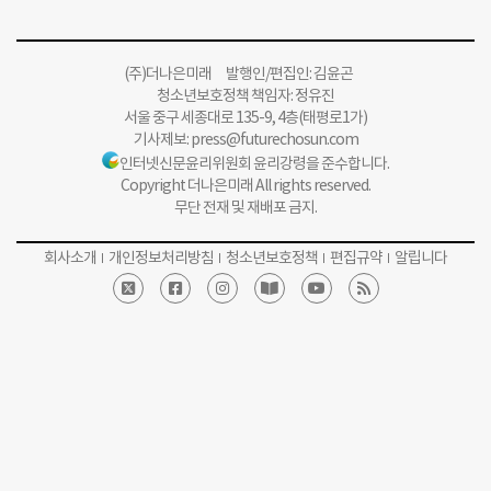
(주)더나은미래 발행인/편집인: 김윤곤
청소년보호정책 책임자: 정유진
서울 중구 세종대로 135-9, 4층(태평로1가)
기사제보:
press@futurechosun.com
인터넷신문윤리위원회 윤리강령을 준수합니다.
Copyright 더나은미래 All rights reserved.
무단 전재 및 재배포 금지.
회사소개
개인정보처리방침
청소년보호정책
편집규약
알립니다