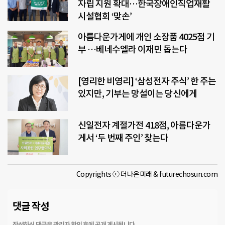
자립 지원 확대…한국장애인직업재활
시설협회 ‘맞손’
아름다운가게에 개인 소장품 4025점 기
부 …베네수엘라 이재민 돕는다
[영리한 비영리] ‘삼성전자 주식’ 한 주는
있지만, 기부는 망설이는 당신에게
신일전자 계절가전 418점, 아름다운가
게서 ‘두 번째 주인’ 찾는다
Copyrights ⓒ 더나은미래 & futurechosun.com
댓글 작성