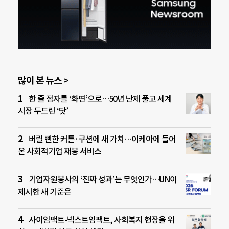
많이 본 뉴스 >
한 줄 점자를 ‘화면’으로…50년 난제 풀고 세계
시장 두드린 ‘닷’
버릴 뻔한 커튼·쿠션에 새 가치…이케아에 들어
온 사회적기업 재봉 서비스
기업자원봉사의 ‘진짜 성과’는 무엇인가…UN이
제시한 새 기준은
사이임팩트-넥스트임팩트, 사회복지 현장을 위