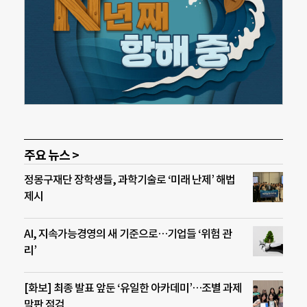
주요 뉴스 >
정몽구재단 장학생들, 과학기술로 ‘미래 난제’ 해법
제시
AI, 지속가능경영의 새 기준으로…기업들 ‘위험 관
리’
[화보] 최종 발표 앞둔 ‘유일한 아카데미’…조별 과제
막판 점검