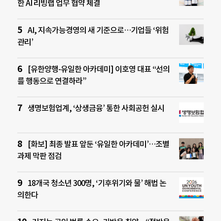
한 AI 리빙랩 업무 협약 체결
AI, 지속가능경영의 새 기준으로…기업들 ‘위험
관리’
[유한양행-유일한 아카데미] 이호영 대표 “선의
를 행동으로 연결하라”
생명보험업계, ‘상생금융’ 통한 사회공헌 실시
[화보] 최종 발표 앞둔 ‘유일한 아카데미’…조별
과제 막판 점검
18개국 청소년 300명, ‘기후위기와 물’ 해법 논
의한다