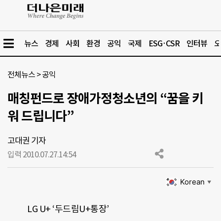
뉴스
경제
사회
환경
공익
국제
ESG·CSR
인터뷰
오
전체뉴스
>
공익
매칭펀드로 장애가정청소년의 “꿈을 키
워 드립니다”
고대권 기자
입력 2010.07.27.
14:54
Korean
▼
LG U+ ‘두드림U+통장’