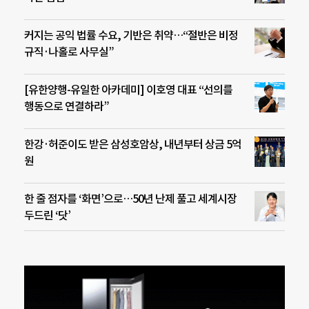
커지는 공익 법률 수요, 기반은 취약…“절반은 비정
규직·나홀로 사무실”
[유한양행-유일한 아카데미] 이호영 대표 “선의를
행동으로 연결하라”
한강·허준이도 받은 삼성호암상, 내년부터 상금 5억
원
한 줄 점자를 ‘화면’으로…50년 난제 풀고 세계시장
두드린 ‘닷’