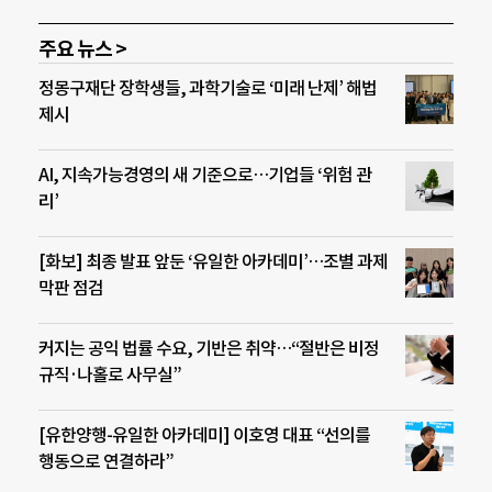
주요 뉴스 >
정몽구재단 장학생들, 과학기술로 ‘미래 난제’ 해법
제시
AI, 지속가능경영의 새 기준으로…기업들 ‘위험 관
리’
[화보] 최종 발표 앞둔 ‘유일한 아카데미’…조별 과제
막판 점검
커지는 공익 법률 수요, 기반은 취약…“절반은 비정
규직·나홀로 사무실”
[유한양행-유일한 아카데미] 이호영 대표 “선의를
행동으로 연결하라”