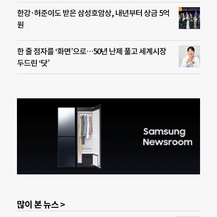
한강·허준이도 받은 삼성호암상, 내년부터 상금 5억
원
한 줄 점자를 ‘화면’으로…50년 난제 풀고 세계시장
두드린 ‘닷’
많이 본 뉴스 >