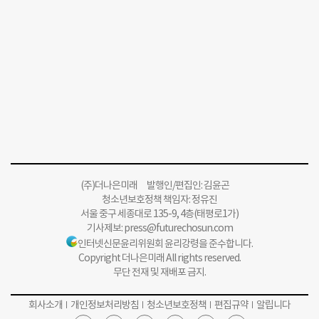
(주)더나은미래 발행인/편집인: 김윤곤
청소년보호정책 책임자: 정유진
서울 중구 세종대로 135-9, 4층(태평로1가)
기사제보:
press@futurechosun.com
인터넷신문윤리위원회 윤리강령을 준수합니다.
Copyright 더나은미래 All rights reserved.
무단 전재 및 재배포 금지.
회사소개
개인정보처리방침
청소년보호정책
편집규약
알립니다