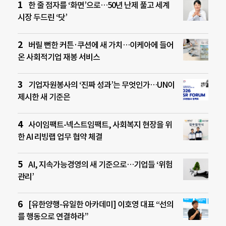
한 줄 점자를 ‘화면’으로…50년 난제 풀고 세계
시장 두드린 ‘닷’
버릴 뻔한 커튼·쿠션에 새 가치…이케아에 들어
온 사회적기업 재봉 서비스
기업자원봉사의 ‘진짜 성과’는 무엇인가…UN이
제시한 새 기준은
사이임팩트-넥스트임팩트, 사회복지 현장을 위
한 AI 리빙랩 업무 협약 체결
AI, 지속가능경영의 새 기준으로…기업들 ‘위험
관리’
[유한양행-유일한 아카데미] 이호영 대표 “선의
를 행동으로 연결하라”