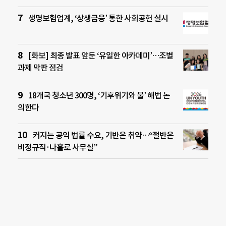
생명보험업계, ‘상생금융’ 통한 사회공헌 실시
[화보] 최종 발표 앞둔 ‘유일한 아카데미’…조별
과제 막판 점검
18개국 청소년 300명, ‘기후위기와 물’ 해법 논
의한다
커지는 공익 법률 수요, 기반은 취약…“절반은
비정규직·나홀로 사무실”