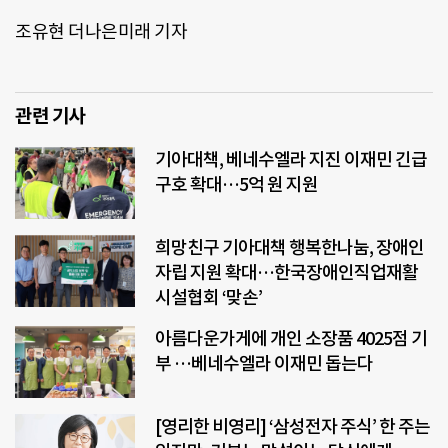
조유현 더나은미래 기자
관련 기사
기아대책, 베네수엘라 지진 이재민 긴급
구호 확대…5억 원 지원
희망친구 기아대책 행복한나눔, 장애인
자립 지원 확대…한국장애인직업재활
시설협회 ‘맞손’
아름다운가게에 개인 소장품 4025점 기
부 …베네수엘라 이재민 돕는다
[영리한 비영리] ‘삼성전자 주식’ 한 주는