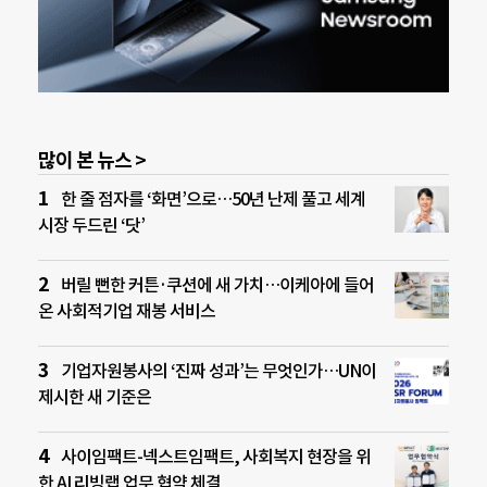
많이 본 뉴스 >
한 줄 점자를 ‘화면’으로…50년 난제 풀고 세계
시장 두드린 ‘닷’
버릴 뻔한 커튼·쿠션에 새 가치…이케아에 들어
온 사회적기업 재봉 서비스
기업자원봉사의 ‘진짜 성과’는 무엇인가…UN이
제시한 새 기준은
사이임팩트-넥스트임팩트, 사회복지 현장을 위
한 AI 리빙랩 업무 협약 체결