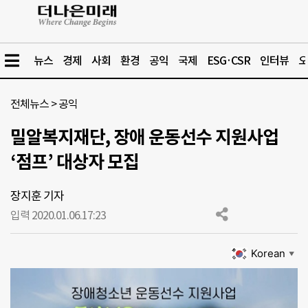
뉴스
경제
사회
환경
공익
국제
ESG·CSR
인터뷰
오
전체뉴스
>
공익
밀알복지재단, 장애 운동선수 지원사업
‘점프’ 대상자 모집
장지훈 기자
입력 2020.01.06.
17:23
Korean
▼