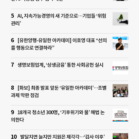
AI, 지속가능경영의 새 기준으로…기업들 ‘위험
관리’
[유한양행-유일한 아카데미] 이호영 대표 “선의
를 행동으로 연결하라”
생명보험업계, ‘상생금융’ 통한 사회공헌 실시
[화보] 최종 발표 앞둔 ‘유일한 아카데미’…조별
과제 막판 점검
18개국 청소년 300명, ‘기후위기와 물’ 해법 논
의한다
발달지연 늘지만 지원은 제각각…‘검사 이후’