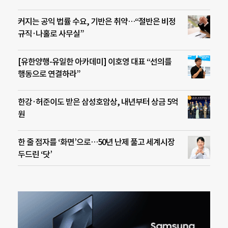
커지는 공익 법률 수요, 기반은 취약…“절반은 비정
규직·나홀로 사무실”
[유한양행-유일한 아카데미] 이호영 대표 “선의를
행동으로 연결하라”
한강·허준이도 받은 삼성호암상, 내년부터 상금 5억
원
한 줄 점자를 ‘화면’으로…50년 난제 풀고 세계시장
두드린 ‘닷’