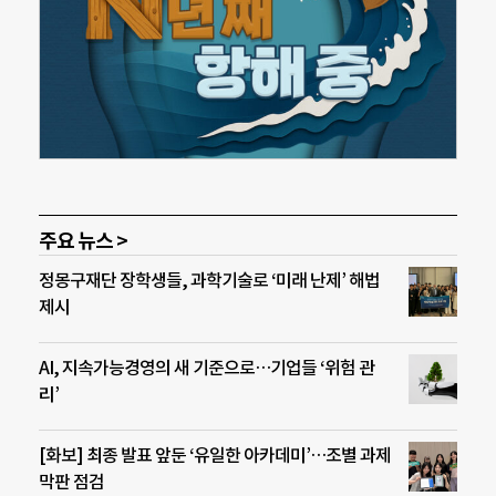
주요 뉴스 >
정몽구재단 장학생들, 과학기술로 ‘미래 난제’ 해법
제시
AI, 지속가능경영의 새 기준으로…기업들 ‘위험 관
리’
[화보] 최종 발표 앞둔 ‘유일한 아카데미’…조별 과제
막판 점검