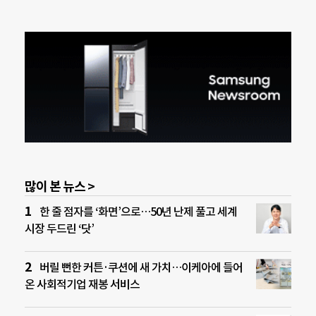
많이 본 뉴스 >
한 줄 점자를 ‘화면’으로…50년 난제 풀고 세계
시장 두드린 ‘닷’
버릴 뻔한 커튼·쿠션에 새 가치…이케아에 들어
온 사회적기업 재봉 서비스