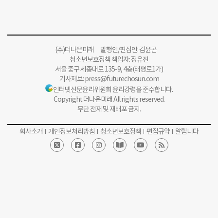
(주)더나은미래 발행인/편집인: 김윤곤
청소년보호정책 책임자: 정유진
서울 중구 세종대로 135-9, 4층(태평로1가)
기사제보:
press@futurechosun.com
인터넷신문윤리위원회 윤리강령을 준수합니다.
Copyright 더나은미래 All rights reserved.
무단 전재 및 재배포 금지.
회사소개
개인정보처리방침
청소년보호정책
편집규약
알립니다