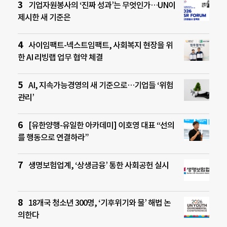
기업자원봉사의 ‘진짜 성과’는 무엇인가…UN이
제시한 새 기준은
사이임팩트-넥스트임팩트, 사회복지 현장을 위
한 AI 리빙랩 업무 협약 체결
AI, 지속가능경영의 새 기준으로…기업들 ‘위험
관리’
[유한양행-유일한 아카데미] 이호영 대표 “선의
를 행동으로 연결하라”
생명보험업계, ‘상생금융’ 통한 사회공헌 실시
18개국 청소년 300명, ‘기후위기와 물’ 해법 논
의한다