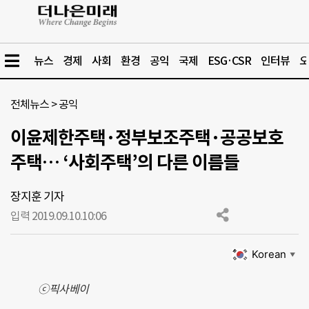
뉴스
경제
사회
환경
공익
국제
ESG·CSR
인터뷰
오
전체뉴스
>
공익
이윤제한주택·정부보조주택·공공보호
주택… ‘사회주택’의 다른 이름들
장지훈 기자
입력 2019.09.10.
10:06
Korean
▼
ⓒ픽사베이