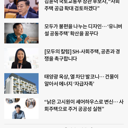
김윤덕 국토교통부 장관 후보자, “사회
주택 공급 확대 검토하겠다”
모두가 불편을 나누는 디자인… ‘유니버
설 공동주택’ 확산을 꿈꾸다
[모두의 칼럼] SH-사회주택, 공존과 경
쟁을 촉구합니다
태양광 옥상, 열 차단 발코니… 건물이
알아서 에너지 ‘자급자족’
“낡은 고시원이 셰어하우스로 변신… 사
회주택으로 주거 공공성 실현”