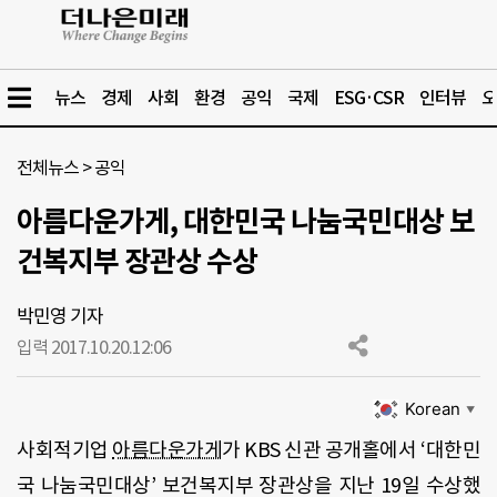
뉴스
경제
사회
환경
공익
국제
ESG·CSR
인터뷰
오
전체뉴스
>
공익
아름다운가게, 대한민국 나눔국민대상 보
건복지부 장관상 수상
박민영 기자
입력 2017.10.20.
12:06
Korean
▼
사회적기업
아름다운가게
가 KBS 신관 공개홀에서 ‘대한민
국 나눔국민대상’ 보건복지부 장관상을 지난 19일 수상했