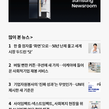
많이 본 뉴스 >
한 줄 점자를 ‘화면’으로…50년 난제 풀고 세계
시장 두드린 ‘닷’
버릴 뻔한 커튼·쿠션에 새 가치…이케아에 들어
온 사회적기업 재봉 서비스
기업자원봉사의 ‘진짜 성과’는 무엇인가…UN이
제시한 새 기준은
사이임팩트-넥스트임팩트, 사회복지 현장을 위