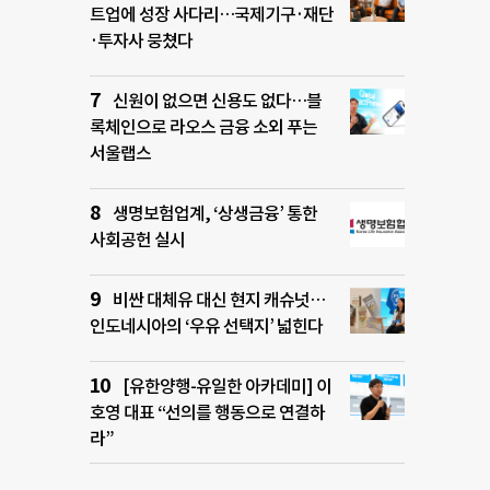
트업에 성장 사다리…국제기구·재단
·투자사 뭉쳤다
신원이 없으면 신용도 없다…블
록체인으로 라오스 금융 소외 푸는
서울랩스
생명보험업계, ‘상생금융’ 통한
사회공헌 실시
비싼 대체유 대신 현지 캐슈넛…
인도네시아의 ‘우유 선택지’ 넓힌다
[유한양행-유일한 아카데미] 이
호영 대표 “선의를 행동으로 연결하
라”