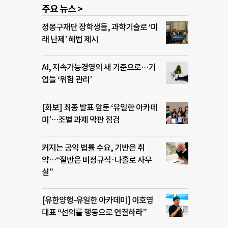
주요 뉴스 >
정몽구재단 장학생들, 과학기술로 ‘미
래 난제’ 해법 제시
AI, 지속가능경영의 새 기준으로…기
업들 ‘위험 관리’
[화보] 최종 발표 앞둔 ‘유일한 아카데
미’…조별 과제 막판 점검
커지는 공익 법률 수요, 기반은 취
약…“절반은 비정규직·나홀로 사무
실”
[유한양행-유일한 아카데미] 이호영
대표 “선의를 행동으로 연결하라”