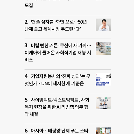
모집
한 줄 점자를 ‘화면’으로…50년
난제 풀고 세계시장 두드린 ‘닷’
버릴 뻔한 커튼·쿠션에 새 가치…
이케아에 들어온 사회적기업 재봉 서
비스
기업자원봉사의 ‘진짜 성과’는 무
엇인가…UN이 제시한 새 기준은
사이임팩트-넥스트임팩트, 사회
복지 현장을 위한 AI 리빙랩 업무 협
약 체결
아시아ㆍ태평양 난제 푸는 스타