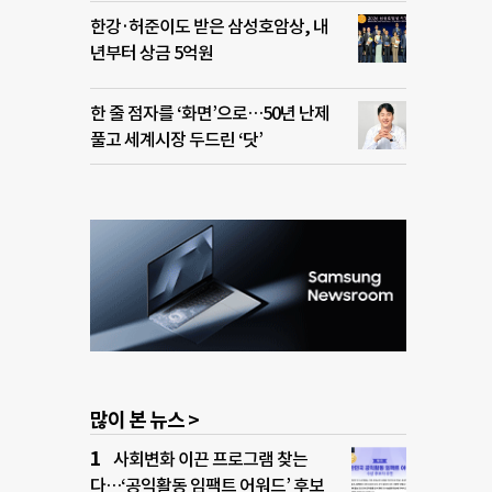
한강·허준이도 받은 삼성호암상, 내
년부터 상금 5억원
한 줄 점자를 ‘화면’으로…50년 난제
풀고 세계시장 두드린 ‘닷’
많이 본 뉴스 >
사회변화 이끈 프로그램 찾는
다…‘공익활동 임팩트 어워드’ 후보