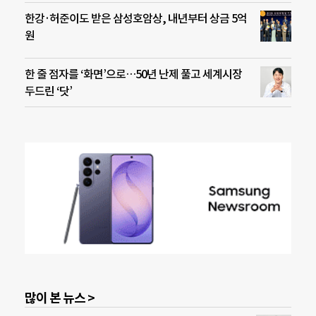
한강·허준이도 받은 삼성호암상, 내년부터 상금 5억
원
한 줄 점자를 ‘화면’으로…50년 난제 풀고 세계시장
두드린 ‘닷’
많이 본 뉴스 >