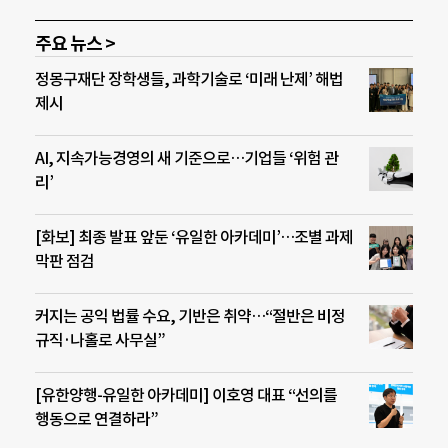
주요 뉴스 >
정몽구재단 장학생들, 과학기술로 ‘미래 난제’ 해법
제시
AI, 지속가능경영의 새 기준으로…기업들 ‘위험 관
리’
[화보] 최종 발표 앞둔 ‘유일한 아카데미’…조별 과제
막판 점검
커지는 공익 법률 수요, 기반은 취약…“절반은 비정
규직·나홀로 사무실”
[유한양행-유일한 아카데미] 이호영 대표 “선의를
행동으로 연결하라”