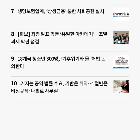
생명보험업계, ‘상생금융’ 통한 사회공헌 실시
[화보] 최종 발표 앞둔 ‘유일한 아카데미’…조별
과제 막판 점검
18개국 청소년 300명, ‘기후위기와 물’ 해법 논
의한다
커지는 공익 법률 수요, 기반은 취약…“절반은
비정규직·나홀로 사무실”