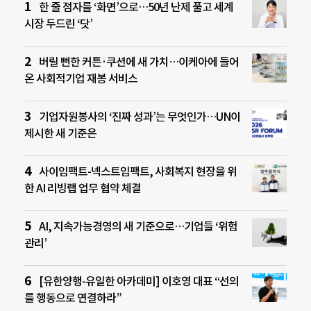
한 줄 점자를 ‘화면’으로…50년 난제 풀고 세계
시장 두드린 ‘닷’
버릴 뻔한 커튼·쿠션에 새 가치…이케아에 들어
온 사회적기업 재봉 서비스
기업자원봉사의 ‘진짜 성과’는 무엇인가…UN이
제시한 새 기준은
사이임팩트-넥스트임팩트, 사회복지 현장을 위
한 AI 리빙랩 업무 협약 체결
AI, 지속가능경영의 새 기준으로…기업들 ‘위험
관리’
[유한양행-유일한 아카데미] 이호영 대표 “선의
를 행동으로 연결하라”