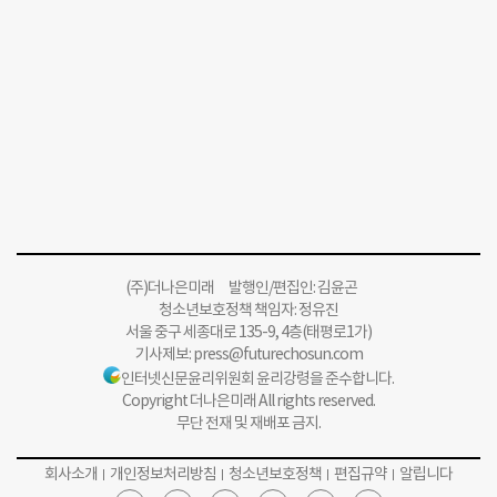
(주)더나은미래 발행인/편집인: 김윤곤
청소년보호정책 책임자: 정유진
서울 중구 세종대로 135-9, 4층(태평로1가)
기사제보:
press@futurechosun.com
인터넷신문윤리위원회 윤리강령을 준수합니다.
Copyright 더나은미래 All rights reserved.
무단 전재 및 재배포 금지.
회사소개
개인정보처리방침
청소년보호정책
편집규약
알립니다