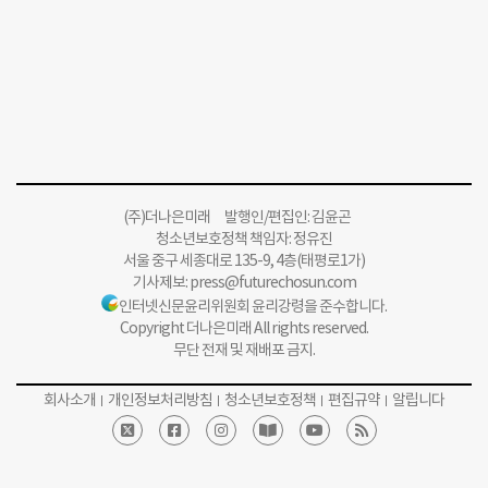
(주)더나은미래 발행인/편집인: 김윤곤
청소년보호정책 책임자: 정유진
서울 중구 세종대로 135-9, 4층(태평로1가)
기사제보:
press@futurechosun.com
인터넷신문윤리위원회 윤리강령을 준수합니다.
Copyright 더나은미래 All rights reserved.
무단 전재 및 재배포 금지.
회사소개
개인정보처리방침
청소년보호정책
편집규약
알립니다