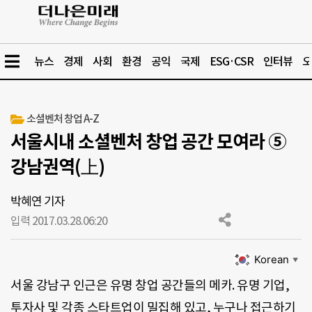
뉴스
경제
사회
환경
공익
국제
ESG·CSR
인터뷰
오
소셜벤처 창업 A-Z
서울시내 소셜벤처 창업 공간 모여라 ⑤
강남권역(上)
박혜연 기자
입력 2017.03.28.
06:20
Korean
▼
서울 강남구 인근은 유명 창업 공간들의 메카. 유명 기업,
투자사 및 각종 스타트업이 밀집해 있고, 누구나 접근하기