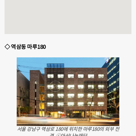
◇ 역삼동 마루180
서울 강남구 역삼로 180에 위치한 마루180의 외부 전
경. ⓒ아산나눔재단