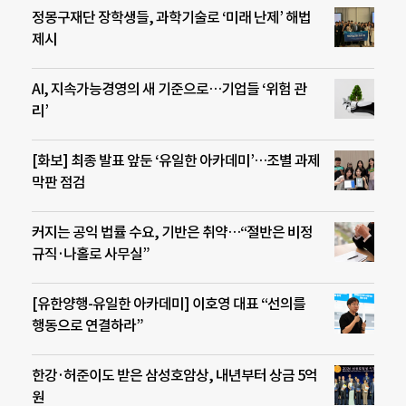
정몽구재단 장학생들, 과학기술로 ‘미래 난제’ 해법
제시
AI, 지속가능경영의 새 기준으로…기업들 ‘위험 관
리’
[화보] 최종 발표 앞둔 ‘유일한 아카데미’…조별 과제
막판 점검
커지는 공익 법률 수요, 기반은 취약…“절반은 비정
규직·나홀로 사무실”
[유한양행-유일한 아카데미] 이호영 대표 “선의를
행동으로 연결하라”
한강·허준이도 받은 삼성호암상, 내년부터 상금 5억
원