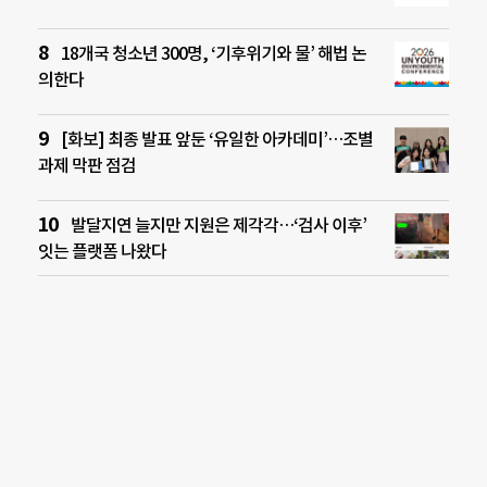
18개국 청소년 300명, ‘기후위기와 물’ 해법 논
의한다
[화보] 최종 발표 앞둔 ‘유일한 아카데미’…조별
과제 막판 점검
발달지연 늘지만 지원은 제각각…‘검사 이후’
잇는 플랫폼 나왔다