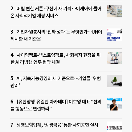
버릴 뻔한 커튼·쿠션에 새 가치…이케아에 들어
온 사회적기업 재봉 서비스
기업자원봉사의 ‘진짜 성과’는 무엇인가…UN이
제시한 새 기준은
사이임팩트-넥스트임팩트, 사회복지 현장을 위
한 AI 리빙랩 업무 협약 체결
AI, 지속가능경영의 새 기준으로…기업들 ‘위험
관리’
[유한양행-유일한 아카데미] 이호영 대표 “선의
를 행동으로 연결하라”
생명보험업계, ‘상생금융’ 통한 사회공헌 실시