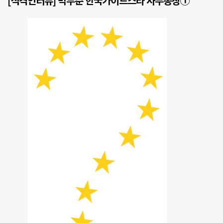
[직격인터뷰] 박두준 한국가이드스타 사무총장①