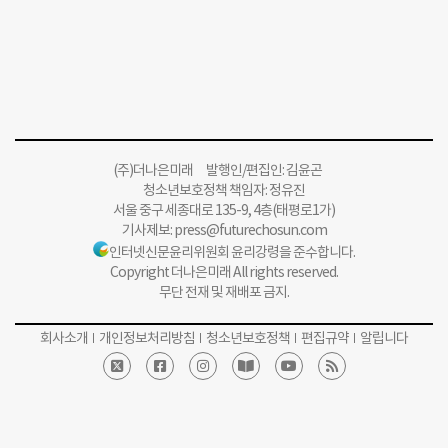
(주)더나은미래 발행인/편집인: 김윤곤
청소년보호정책 책임자: 정유진
서울 중구 세종대로 135-9, 4층(태평로1가)
기사제보:
press@futurechosun.com
인터넷신문윤리위원회 윤리강령을 준수합니다.
Copyright 더나은미래 All rights reserved.
무단 전재 및 재배포 금지.
회사소개
개인정보처리방침
청소년보호정책
편집규약
알립니다