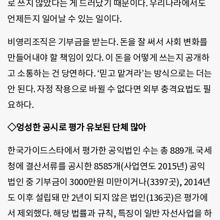
로 쓰지 않았다는 게 드러났기 때문이다. 우리나라에서도
언제든지 일어날 수 있는 일이다.
비영리조직은 기부금을 받는다. 돈을 잘 써서 사회 변화를
만들어내야 할 책임이 있다. 이 돈을 어떻게 쓰는지 공개하
고 소통하는 건 당연하다. ‘믿고 맡겨라’는 방식으로는 더는
안 된다. 자정 작용으로 바뀔 수 없다면 외부 충격요법도 필
요하다.
◇엉성한 공시로 평가 유보된 단체 많아
한국가이드스타에서 평가한 공익법인 수는 총
889
개
.
국세
청에 결산서류를 공시한
8585
개
(
사업연도
2015
년
)
공익
법인 중 기부금이
3000
만원 미만이거나
(3397
곳
), 2014
년
도 이후 설립돼 만
2
년이 되지 않은 법인
(136
곳
)
은 평가에
서 제외했다
.
해당 법률과 규칙
,
특징이 일반 자선사업을 하