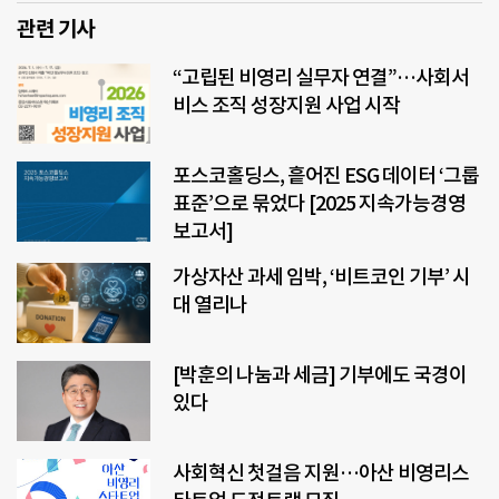
관련 기사
“고립된 비영리 실무자 연결”…사회서
비스 조직 성장지원 사업 시작
포스코홀딩스, 흩어진 ESG 데이터 ‘그룹
표준’으로 묶었다 [2025 지속가능경영
보고서]
가상자산 과세 임박, ‘비트코인 기부’ 시
대 열리나
[박훈의 나눔과 세금] 기부에도 국경이
있다
사회혁신 첫걸음 지원…아산 비영리스