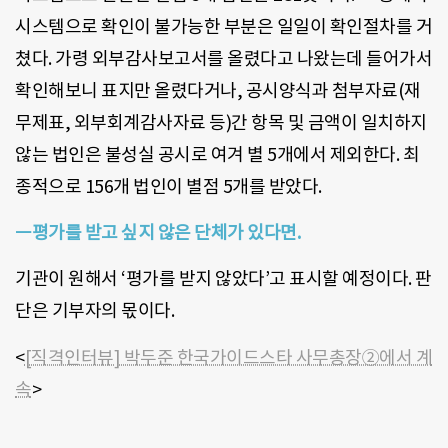
시스템으로 확인이 불가능한 부분은 일일이 확인절차를 거
쳤다
.
가령 외부감사보고서를 올렸다고 나왔는데 들어가서
확인해보니 표지만 올렸다거나
,
공시양식과 첨부자료
(
재
무제표
,
외부회계감사자료 등
)
간 항목 및 금액이 일치하지
않는 법인은 불성실 공시로 여겨 별
5
개에서 제외한다
.
최
종적으로
156
개 법인이 별점
5
개를 받았다
.
ㅡ평가를 받고 싶지 않은 단체가 있다면.
기관이 원해서 ‘평가를 받지 않았다’고 표시할 예정이다. 판
단은 기부자의 몫이다.
<
[직격인터뷰] 박두준 한국가이드스타 사무총장②에서 계
속
>