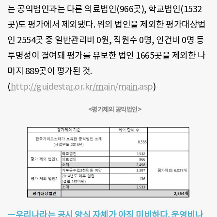
는 공익법인과는 다른 의료법인
(966
곳
),
학교법인
(1532
곳
)
도 평가에서 제외됐다
.
위의 법인을 제외한 평가대상법
인
2554
곳 중 일반관리비
0
원
,
직원수
0
명
,
인건비
0
명 등
투명성이 결여돼 평가를 유보한 법인
1665
곳을 제외한 나
머지
889
곳이 평가된 것.
(
http://guidestar.or.kr/main/main.asp
)
<평가제외 공익법인>
ㅡ우리나라는 공시 양식 자체가 아직 미비하다. 운영비나