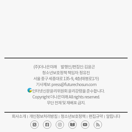
(주)더나은미래 발행인/편집인: 김윤곤
청소년보호정책 책임자: 정유진
서울 중구 세종대로 135-9, 4층(태평로1가)
기사제보:
press@futurechosun.com
인터넷신문윤리위원회 윤리강령을 준수합니다.
Copyright 더나은미래 All rights reserved.
무단 전재 및 재배포 금지.
회사소개
개인정보처리방침
청소년보호정책
편집규약
알립니다