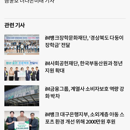
금윤호 더나은미래 기자
관련 기사
iM뱅크장학문화재단, ‘경상북도 다둥이
장학금’ 전달
iM사회공헌재단, 한국부동산원과 청년
지원 확대
iM금융그룹, 계열사 소비자보호 역량 강
화 박차
iM뱅크 대구은행지부, 소외계층 아동 스
포츠 환경 개선 위해 2000만원 후원