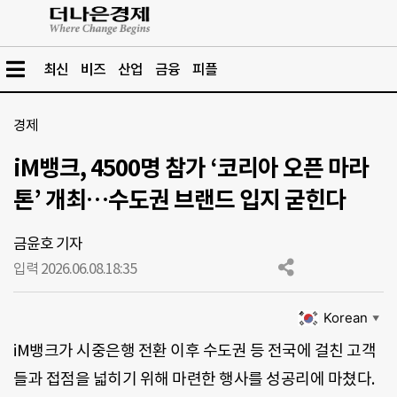
최신
비즈
산업
금융
피플
경제
iM뱅크, 4500명 참가 ‘코리아 오픈 마라
톤’ 개최…수도권 브랜드 입지 굳힌다
금윤호 기자
입력 2026.06.08.
18:35
Korean
▼
iM뱅크가 시중은행 전환 이후 수도권 등 전국에 걸친 고객
들과 접점을 넓히기 위해 마련한 행사를 성공리에 마쳤다.