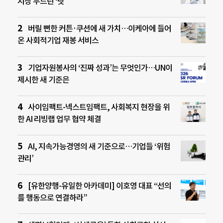
시장 두드린 ‘닷’
버릴 뻔한 커튼·쿠션에 새 가치…이케아에 들어
온 사회적기업 재봉 서비스
기업자원봉사의 ‘진짜 성과’는 무엇인가…UN이
제시한 새 기준은
사이임팩트-넥스트임팩트, 사회복지 현장을 위
한 AI 리빙랩 업무 협약 체결
AI, 지속가능경영의 새 기준으로…기업들 ‘위험
관리’
[유한양행-유일한 아카데미] 이호영 대표 “선의
를 행동으로 연결하라”