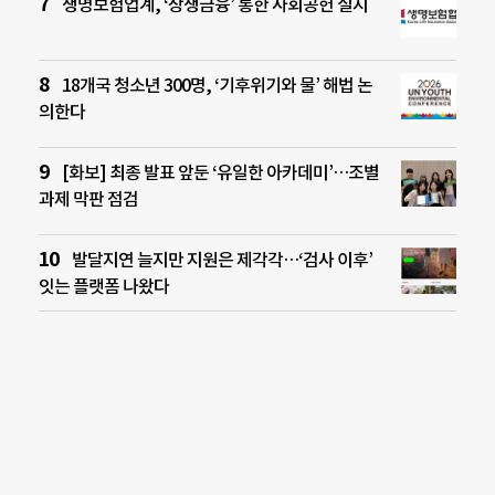
생명보험업계, ‘상생금융’ 통한 사회공헌 실시
18개국 청소년 300명, ‘기후위기와 물’ 해법 논
의한다
[화보] 최종 발표 앞둔 ‘유일한 아카데미’…조별
과제 막판 점검
발달지연 늘지만 지원은 제각각…‘검사 이후’
잇는 플랫폼 나왔다