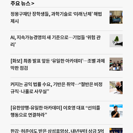
주요 뉴스 >
정몽구재단 장학생들, 과학기술로 ‘미래 난제’ 해법
제시
AI, 지속가능경영의 새 기준으로…기업들 ‘위험 관
리’
[화보] 최종 발표 앞둔 ‘유일한 아카데미’…조별 과제
막판 점검
커지는 공익 법률 수요, 기반은 취약…“절반은 비정
규직·나홀로 사무실”
[유한양행-유일한 아카데미] 이호영 대표 “선의를
행동으로 연결하라”
한강·허준이도 받은 삼성호암상, 내년부터 상금 5억