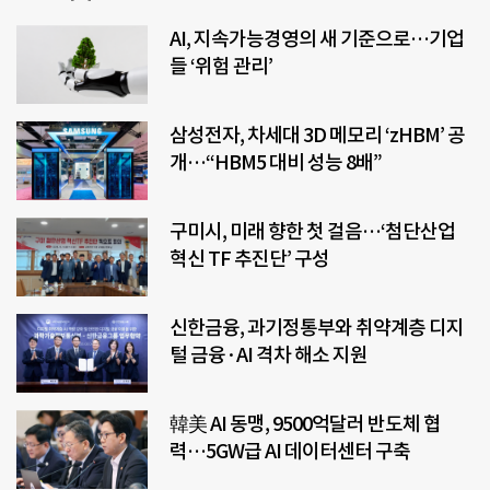
AI, 지속가능경영의 새 기준으로…기업
들 ‘위험 관리’
삼성전자, 차세대 3D 메모리 ‘zHBM’ 공
개…“HBM5 대비 성능 8배”
구미시, 미래 향한 첫 걸음…‘첨단산업
혁신 TF 추진단’ 구성
신한금융, 과기정통부와 취약계층 디지
털 금융·AI 격차 해소 지원
韓美 AI 동맹, 9500억달러 반도체 협
력…5GW급 AI 데이터센터 구축