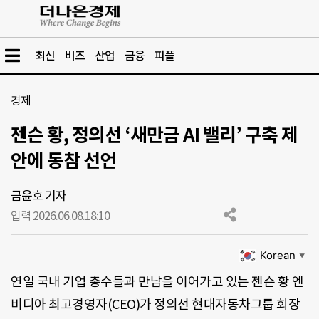
최신
비즈
산업
금융
피플
경제
젠슨 황, 정의선 ‘새만금 AI 밸리’ 구축 제
안에 동참 선언
금윤호 기자
입력 2026.06.08.
18:10
Korean
▼
연일 국내 기업 총수들과 만남을 이어가고 있는 젠슨 황 엔
비디아 최고경영자(CEO)가 정의선 현대자동차그룹 회장