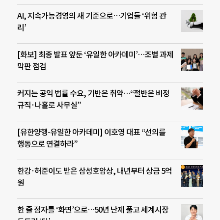
AI, 지속가능경영의 새 기준으로…기업들 ‘위험 관
리’
[화보] 최종 발표 앞둔 ‘유일한 아카데미’…조별 과제
막판 점검
커지는 공익 법률 수요, 기반은 취약…“절반은 비정
규직·나홀로 사무실”
[유한양행-유일한 아카데미] 이호영 대표 “선의를
행동으로 연결하라”
한강·허준이도 받은 삼성호암상, 내년부터 상금 5억
원
한 줄 점자를 ‘화면’으로…50년 난제 풀고 세계시장