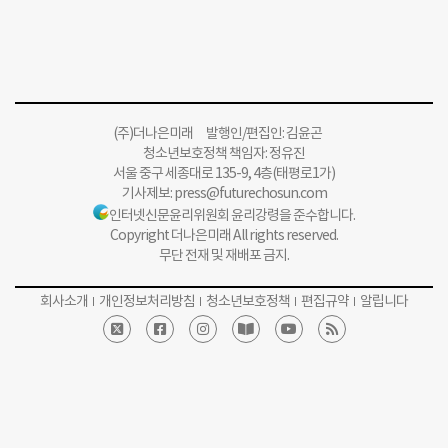
(주)더나은미래 발행인/편집인: 김윤곤
청소년보호정책 책임자: 정유진
서울 중구 세종대로 135-9, 4층(태평로1가)
기사제보:
press@futurechosun.com
인터넷신문윤리위원회 윤리강령을 준수합니다.
Copyright 더나은미래 All rights reserved.
무단 전재 및 재배포 금지.
회사소개
개인정보처리방침
청소년보호정책
편집규약
알립니다