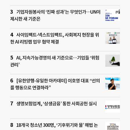
기업자원봉사의 ‘진짜 성과’는 무엇인가…UN이
제시한 새 기준은
사이임팩트-넥스트임팩트, 사회복지 현장을 위
한 AI 리빙랩 업무 협약 체결
AI, 지속가능경영의 새 기준으로…기업들 ‘위험
관리’
[유한양행-유일한 아카데미] 이호영 대표 “선의
를 행동으로 연결하라”
생명보험업계, ‘상생금융’ 통한 사회공헌 실시
18개국 청소년 300명, ‘기후위기와 물’ 해법 논