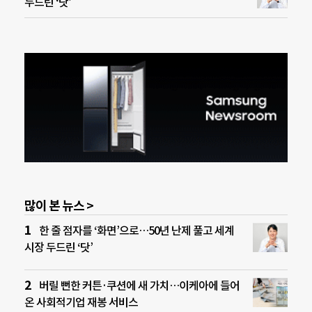
두드린 ‘닷’
많이 본 뉴스 >
한 줄 점자를 ‘화면’으로…50년 난제 풀고 세계
시장 두드린 ‘닷’
버릴 뻔한 커튼·쿠션에 새 가치…이케아에 들어
온 사회적기업 재봉 서비스