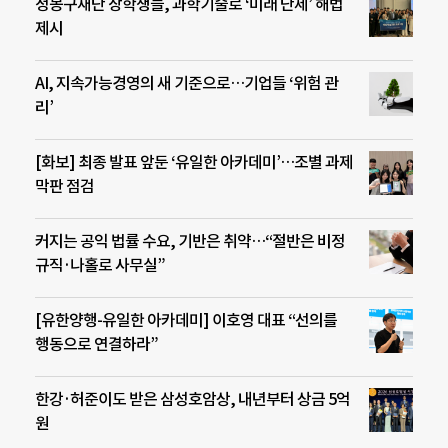
정몽구재단 장학생들, 과학기술로 ‘미래 난제’ 해법
제시
AI, 지속가능경영의 새 기준으로…기업들 ‘위험 관
리’
[화보] 최종 발표 앞둔 ‘유일한 아카데미’…조별 과제
막판 점검
커지는 공익 법률 수요, 기반은 취약…“절반은 비정
규직·나홀로 사무실”
[유한양행-유일한 아카데미] 이호영 대표 “선의를
행동으로 연결하라”
한강·허준이도 받은 삼성호암상, 내년부터 상금 5억
원