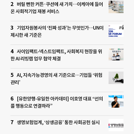
버릴 뻔한 커튼·쿠션에 새 가치…이케아에 들어
온 사회적기업 재봉 서비스
기업자원봉사의 ‘진짜 성과’는 무엇인가…UN이
제시한 새 기준은
사이임팩트-넥스트임팩트, 사회복지 현장을 위
한 AI 리빙랩 업무 협약 체결
AI, 지속가능경영의 새 기준으로…기업들 ‘위험
관리’
[유한양행-유일한 아카데미] 이호영 대표 “선의
를 행동으로 연결하라”
생명보험업계, ‘상생금융’ 통한 사회공헌 실시