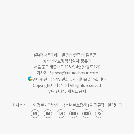
(주)더나은미래 발행인/편집인: 김윤곤
청소년보호정책 책임자: 정유진
서울 중구 세종대로 135-9, 4층(태평로1가)
기사제보:
press@futurechosun.com
인터넷신문윤리위원회 윤리강령을 준수합니다.
Copyright 더나은미래 All rights reserved.
무단 전재 및 재배포 금지.
회사소개
개인정보처리방침
청소년보호정책
편집규약
알립니다