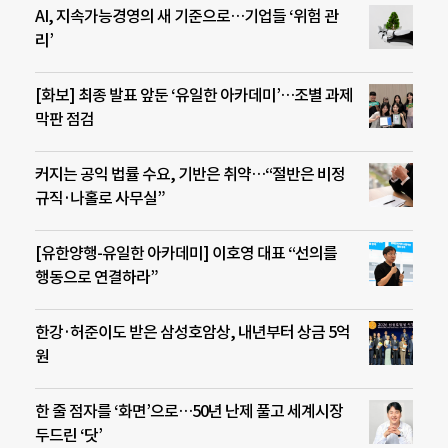
AI, 지속가능경영의 새 기준으로…기업들 ‘위험 관
리’
[화보] 최종 발표 앞둔 ‘유일한 아카데미’…조별 과제
막판 점검
커지는 공익 법률 수요, 기반은 취약…“절반은 비정
규직·나홀로 사무실”
[유한양행-유일한 아카데미] 이호영 대표 “선의를
행동으로 연결하라”
한강·허준이도 받은 삼성호암상, 내년부터 상금 5억
원
한 줄 점자를 ‘화면’으로…50년 난제 풀고 세계시장
두드린 ‘닷’