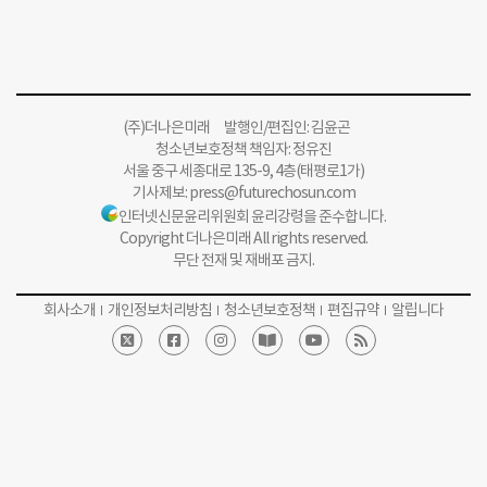
(주)더나은미래 발행인/편집인: 김윤곤
청소년보호정책 책임자: 정유진
서울 중구 세종대로 135-9, 4층(태평로1가)
기사제보:
press@futurechosun.com
인터넷신문윤리위원회 윤리강령을 준수합니다.
Copyright 더나은미래 All rights reserved.
무단 전재 및 재배포 금지.
회사소개
개인정보처리방침
청소년보호정책
편집규약
알립니다