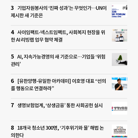
기업자원봉사의 ‘진짜 성과’는 무엇인가…UN이
제시한 새 기준은
사이임팩트-넥스트임팩트, 사회복지 현장을 위
한 AI 리빙랩 업무 협약 체결
AI, 지속가능경영의 새 기준으로…기업들 ‘위험
관리’
[유한양행-유일한 아카데미] 이호영 대표 “선의
를 행동으로 연결하라”
생명보험업계, ‘상생금융’ 통한 사회공헌 실시
18개국 청소년 300명, ‘기후위기와 물’ 해법 논
의한다