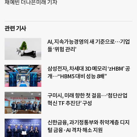
채예빈 더나은미래 기자
관련 기사
AI, 지속가능경영의 새 기준으로…기업
들 ‘위험 관리’
삼성전자, 차세대 3D 메모리 ‘zHBM’ 공
개…“HBM5 대비 성능 8배”
구미시, 미래 향한 첫 걸음…‘첨단산업
혁신 TF 추진단’ 구성
신한금융, 과기정통부와 취약계층 디지
털 금융·AI 격차 해소 지원