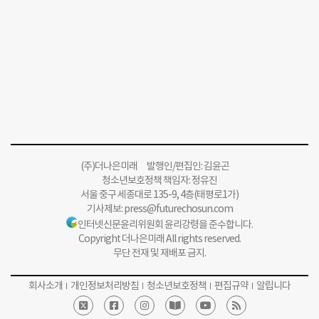
(주)더나은미래 발행인/편집인: 김윤곤
청소년보호정책 책임자: 정유진
서울 중구 세종대로 135-9, 4층(태평로1가)
기사제보:
press@futurechosun.com
인터넷신문윤리위원회 윤리강령을 준수합니다.
Copyright 더나은미래 All rights reserved.
무단 전재 및 재배포 금지.
회사소개
개인정보처리방침
청소년보호정책
편집규약
알립니다