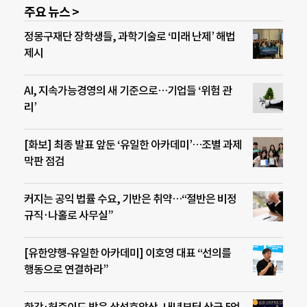
주요 뉴스 >
정몽구재단 장학생들, 과학기술로 ‘미래 난제’ 해법
제시
AI, 지속가능경영의 새 기준으로…기업들 ‘위험 관
리’
[화보] 최종 발표 앞둔 ‘유일한 아카데미’…조별 과제
막판 점검
커지는 공익 법률 수요, 기반은 취약…“절반은 비정
규직·나홀로 사무실”
[유한양행-유일한 아카데미] 이호영 대표 “선의를
행동으로 연결하라”