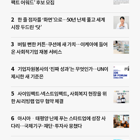
팩트 어워드’ 후보 모집
한 줄 점자를 ‘화면’으로…50년 난제 풀고 세계
시장 두드린 ‘닷’
버릴 뻔한 커튼·쿠션에 새 가치…이케아에 들어
온 사회적기업 재봉 서비스
기업자원봉사의 ‘진짜 성과’는 무엇인가…UN이
제시한 새 기준은
사이임팩트-넥스트임팩트, 사회복지 현장을 위
한 AI 리빙랩 업무 협약 체결
아시아ㆍ태평양 난제 푸는 스타트업에 성장 사
다리…국제기구·재단·투자사 뭉쳤다