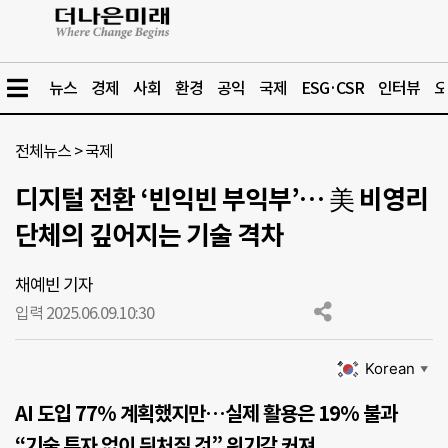
뉴스
경제
사회
환경
공익
국제
ESG·CSR
인터뷰
오
전체뉴스
>
국제
디지털 전환 ‘빈익빈 부익부’… 美 비영리
단체의 깊어지는 기술 격차
채예빈 기자
입력 2025.06.09.
10:30
Korean
▼
AI 도입 77% 계획했지만…실제 활용은 19% 불과
“기술 투자 없이 뒤처질 것” 위기감 커져