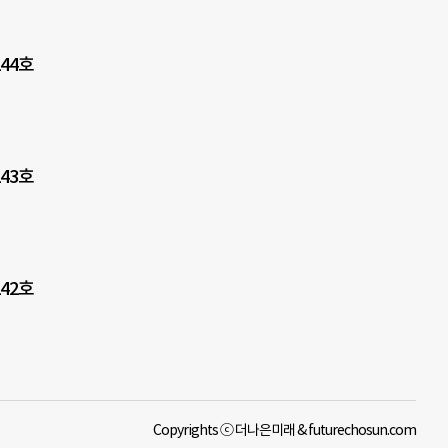
44호
43호
42호
Copyrights ⓒ 더나은미래 & futurechosun.com