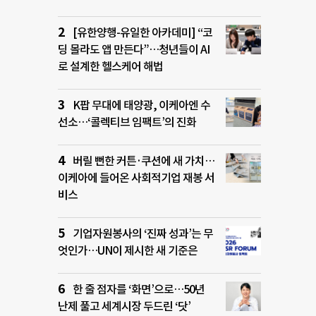
[유한양행-유일한 아카데미] “코
딩 몰라도 앱 만든다”…청년들이 AI
로 설계한 헬스케어 해법
K팝 무대에 태양광, 이케아엔 수
선소…‘콜렉티브 임팩트’의 진화
버릴 뻔한 커튼·쿠션에 새 가치…
이케아에 들어온 사회적기업 재봉 서
비스
기업자원봉사의 ‘진짜 성과’는 무
엇인가…UN이 제시한 새 기준은
한 줄 점자를 ‘화면’으로…50년
난제 풀고 세계시장 두드린 ‘닷’