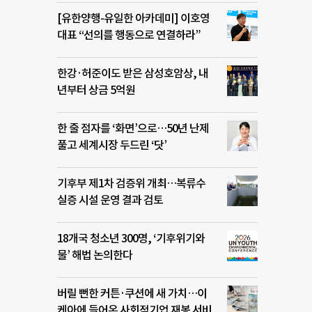
[유한양행-유일한 아카데미] 이호영
대표 “선의를 행동으로 연결하라”
한강·허준이도 받은 삼성호암상, 내
년부터 상금 5억원
한 줄 점자를 ‘화면’으로…50년 난제
풀고 세계시장 두드린 ‘닷’
기후부 제1차 검증위 개최…복류수
실증 시설 운영 결과 검토
18개국 청소년 300명, ‘기후위기와
물’ 해법 논의한다
버릴 뻔한 커튼·쿠션에 새 가치…이
케아에 들어온 사회적기업 재봉 서비