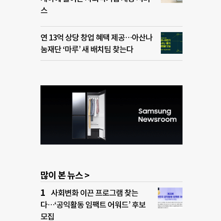
스
연 13억 상당 창업 혜택 제공…아산나
눔재단 ‘마루’ 새 배치팀 찾는다
많이 본 뉴스 >
사회변화 이끈 프로그램 찾는
다…‘공익활동 임팩트 어워드’ 후보
모집