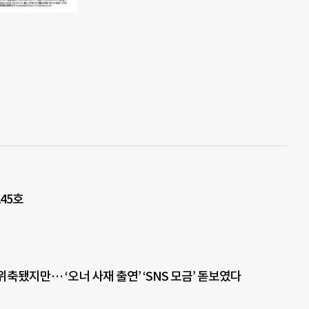
45호
축됐지만… ‘오너 사재 출연’ ‘SNS 모금’ 돋보였다