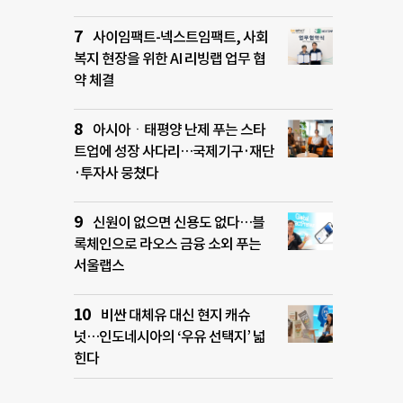
사이임팩트-넥스트임팩트, 사회
복지 현장을 위한 AI 리빙랩 업무 협
약 체결
아시아ㆍ태평양 난제 푸는 스타
트업에 성장 사다리…국제기구·재단
·투자사 뭉쳤다
신원이 없으면 신용도 없다…블
록체인으로 라오스 금융 소외 푸는
서울랩스
비싼 대체유 대신 현지 캐슈
넛…인도네시아의 ‘우유 선택지’ 넓
힌다