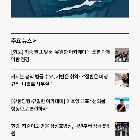
주요 뉴스 >
[화보] 최종 발표 앞둔 ‘유일한 아카데미’…조별 과제
막판 점검
커지는 공익 법률 수요, 기반은 취약…“절반은 비정
규직·나홀로 사무실”
[유한양행-유일한 아카데미] 이호영 대표 “선의를
행동으로 연결하라”
한강·허준이도 받은 삼성호암상, 내년부터 상금 5억
원