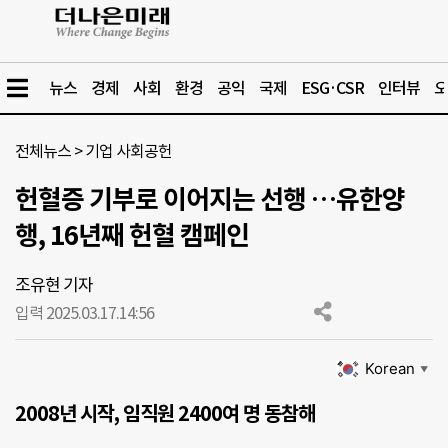
뉴스
경제
사회
환경
공익
국제
ESG·CSR
인터뷰
오
전체뉴스
>
기업 사회공헌
헌혈증 기부로 이어지는 선행 …유한양
행, 16년째 헌혈 캠페인
조유현 기자
입력 2025.03.17.
14:56
Korean
▼
2008년 시작, 임직원 2400여 명 동참해