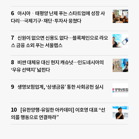
아시아ㆍ태평양 난제 푸는 스타트업에 성장 사
다리…국제기구·재단·투자사 뭉쳤다
신원이 없으면 신용도 없다…블록체인으로 라오
스 금융 소외 푸는 서울랩스
비싼 대체유 대신 현지 캐슈넛…인도네시아의
‘우유 선택지’ 넓힌다
생명보험업계, ‘상생금융’ 통한 사회공헌 실시
[유한양행-유일한 아카데미] 이호영 대표 “선
의를 행동으로 연결하라”