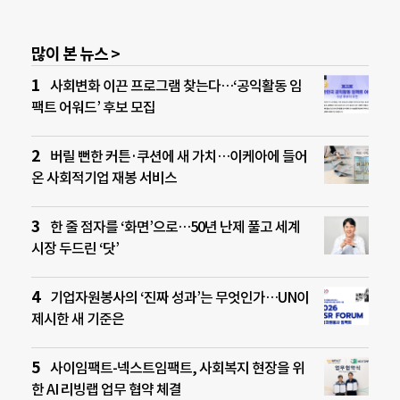
많이 본 뉴스 >
사회변화 이끈 프로그램 찾는다…‘공익활동 임
팩트 어워드’ 후보 모집
버릴 뻔한 커튼·쿠션에 새 가치…이케아에 들어
온 사회적기업 재봉 서비스
한 줄 점자를 ‘화면’으로…50년 난제 풀고 세계
시장 두드린 ‘닷’
기업자원봉사의 ‘진짜 성과’는 무엇인가…UN이
제시한 새 기준은
사이임팩트-넥스트임팩트, 사회복지 현장을 위
한 AI 리빙랩 업무 협약 체결