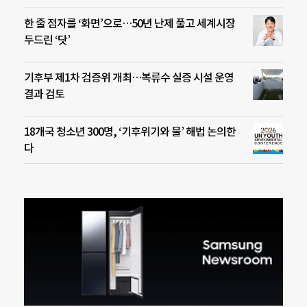
한 줄 점자를 ‘화면’으로…50년 난제 풀고 세계시장
두드린 ‘닷’
기후부 제1차 검증위 개최…복류수 실증 시설 운영
결과 검토
18개국 청소년 300명, ‘기후위기와 물’ 해법 논의한
다