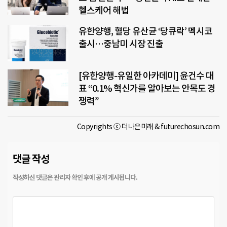
헬스케어 해법
유한양행, 혈당 유산균 ‘당큐락’ 멕시코
출시…중남미 시장 진출
[유한양행-유일한 아카데미] 윤건수 대
표 “0.1% 혁신가를 알아보는 안목도 경
쟁력”
Copyrights ⓒ 더나은미래 & futurechosun.com
댓글 작성