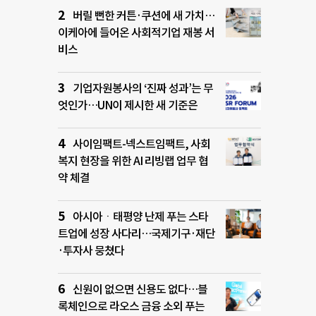
버릴 뻔한 커튼·쿠션에 새 가치…
이케아에 들어온 사회적기업 재봉 서
비스
기업자원봉사의 ‘진짜 성과’는 무
엇인가…UN이 제시한 새 기준은
사이임팩트-넥스트임팩트, 사회
복지 현장을 위한 AI 리빙랩 업무 협
약 체결
아시아ㆍ태평양 난제 푸는 스타
트업에 성장 사다리…국제기구·재단
·투자사 뭉쳤다
신원이 없으면 신용도 없다…블
록체인으로 라오스 금융 소외 푸는