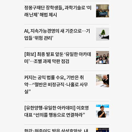
정몽구재단 장학생들, 과학기술로 ‘미
래 난제’ 해법 제시
AI, 지속가능경영의 새 기준으로…기
업들 ‘위험 관리’
[화보] 최종 발표 앞둔 ‘유일한 아카데
미’…조별 과제 막판 점검
커지는 공익 법률 수요, 기반은 취
약…“절반은 비정규직·나홀로 사무
실”
[유한양행-유일한 아카데미] 이호영
대표 “선의를 행동으로 연결하라”
한강·허준이도 받은 삼성호암상, 내