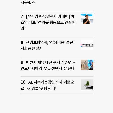
서울랩스
[유한양행-유일한 아카데미] 이
호영 대표 “선의를 행동으로 연결하
라”
생명보험업계, ‘상생금융’ 통한
사회공헌 실시
비싼 대체유 대신 현지 캐슈넛…
인도네시아의 ‘우유 선택지’ 넓힌다
AI, 지속가능경영의 새 기준으
로…기업들 ‘위험 관리’