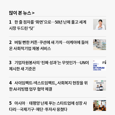
많이 본 뉴스 >
한 줄 점자를 ‘화면’으로…50년 난제 풀고 세계
시장 두드린 ‘닷’
버릴 뻔한 커튼·쿠션에 새 가치…이케아에 들어
온 사회적기업 재봉 서비스
기업자원봉사의 ‘진짜 성과’는 무엇인가…UN이
제시한 새 기준은
사이임팩트-넥스트임팩트, 사회복지 현장을 위
한 AI 리빙랩 업무 협약 체결
아시아ㆍ태평양 난제 푸는 스타트업에 성장 사
다리…국제기구·재단·투자사 뭉쳤다