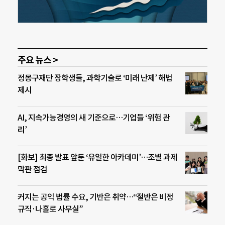
주요 뉴스 >
정몽구재단 장학생들, 과학기술로 ‘미래 난제’ 해법
제시
AI, 지속가능경영의 새 기준으로…기업들 ‘위험 관
리’
[화보] 최종 발표 앞둔 ‘유일한 아카데미’…조별 과제
막판 점검
커지는 공익 법률 수요, 기반은 취약…“절반은 비정
규직·나홀로 사무실”