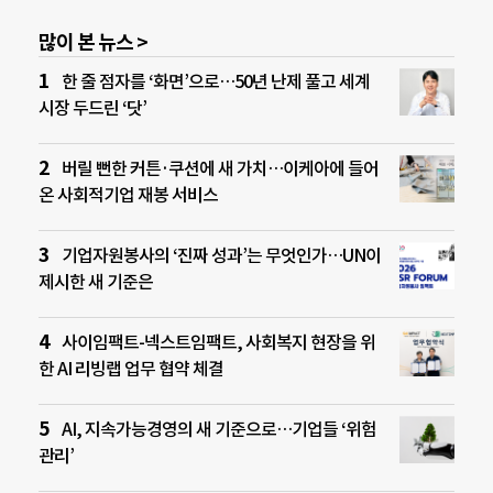
많이 본 뉴스 >
한 줄 점자를 ‘화면’으로…50년 난제 풀고 세계
시장 두드린 ‘닷’
버릴 뻔한 커튼·쿠션에 새 가치…이케아에 들어
온 사회적기업 재봉 서비스
기업자원봉사의 ‘진짜 성과’는 무엇인가…UN이
제시한 새 기준은
사이임팩트-넥스트임팩트, 사회복지 현장을 위
한 AI 리빙랩 업무 협약 체결
AI, 지속가능경영의 새 기준으로…기업들 ‘위험
관리’