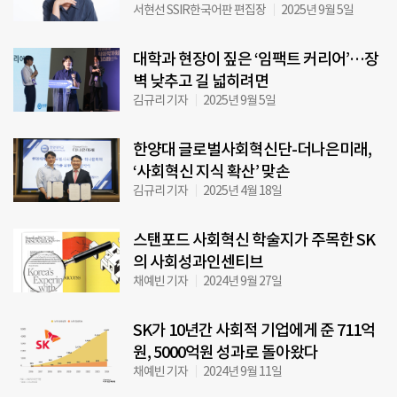
서현선 SSIR한국어판 편집장
2025년 9월 5일
대학과 현장이 짚은 ‘임팩트 커리어’…장
벽 낮추고 길 넓히려면
김규리 기자
2025년 9월 5일
한양대 글로벌사회혁신단-더나은미래,
‘사회혁신 지식 확산’ 맞손
김규리 기자
2025년 4월 18일
스탠포드 사회혁신 학술지가 주목한 SK
의 사회성과인센티브
채예빈 기자
2024년 9월 27일
SK가 10년간 사회적 기업에게 준 711억
원, 5000억원 성과로 돌아왔다
채예빈 기자
2024년 9월 11일