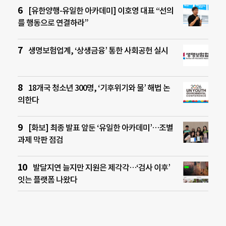
[유한양행-유일한 아카데미] 이호영 대표 “선의
를 행동으로 연결하라”
생명보험업계, ‘상생금융’ 통한 사회공헌 실시
18개국 청소년 300명, ‘기후위기와 물’ 해법 논
의한다
[화보] 최종 발표 앞둔 ‘유일한 아카데미’…조별
과제 막판 점검
발달지연 늘지만 지원은 제각각…‘검사 이후’
잇는 플랫폼 나왔다