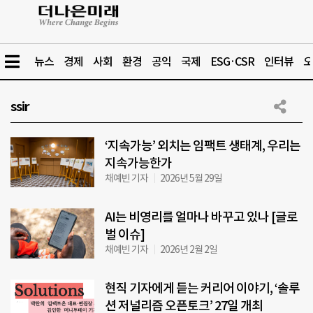
뉴스
경제
사회
환경
공익
국제
ESG·CSR
인터뷰
오
ssir
‘지속가능’ 외치는 임팩트 생태계, 우리는
지속가능한가
채예빈 기자
2026년 5월 29일
AI는 비영리를 얼마나 바꾸고 있나 [글로
벌 이슈]
채예빈 기자
2026년 2월 2일
현직 기자에게 듣는 커리어 이야기, ‘솔루
션 저널리즘 오픈토크’ 27일 개최