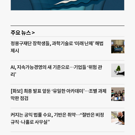
주요 뉴스 >
정몽구재단 장학생들, 과학기술로 ‘미래 난제’ 해법
제시
AI, 지속가능경영의 새 기준으로…기업들 ‘위험 관
리’
[화보] 최종 발표 앞둔 ‘유일한 아카데미’…조별 과제
막판 점검
커지는 공익 법률 수요, 기반은 취약…“절반은 비정
규직·나홀로 사무실”