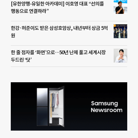
[유한양행-유일한 아카데미] 이호영 대표 “선의를
행동으로 연결하라”
한강·허준이도 받은 삼성호암상, 내년부터 상금 5억
원
한 줄 점자를 ‘화면’으로…50년 난제 풀고 세계시장
두드린 ‘닷’