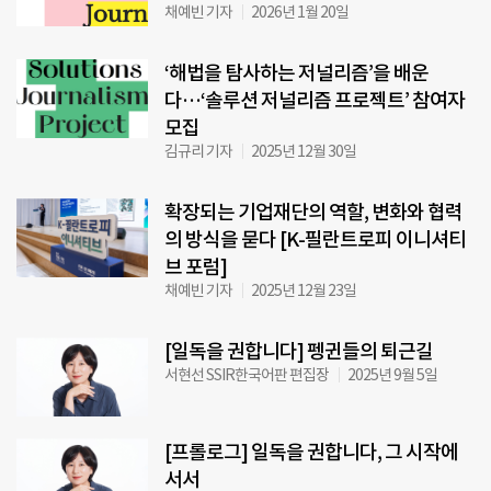
채예빈 기자
2026년 1월 20일
‘해법을 탐사하는 저널리즘’을 배운
다…‘솔루션 저널리즘 프로젝트’ 참여자
모집
김규리 기자
2025년 12월 30일
확장되는 기업재단의 역할, 변화와 협력
의 방식을 묻다 [K-필란트로피 이니셔티
브 포럼]
채예빈 기자
2025년 12월 23일
[일독을 권합니다] 펭귄들의 퇴근길
서현선 SSIR한국어판 편집장
2025년 9월 5일
[프롤로그] 일독을 권합니다, 그 시작에
서서