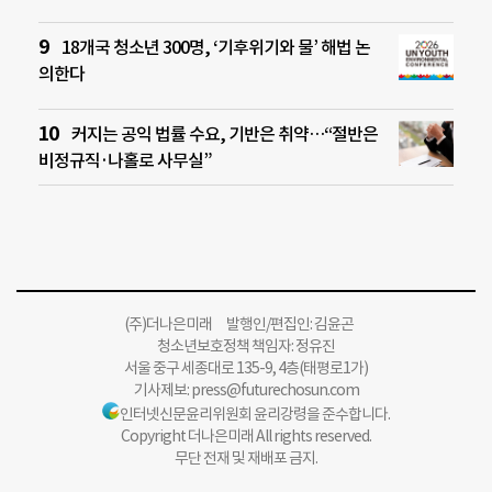
18개국 청소년 300명, ‘기후위기와 물’ 해법 논
의한다
커지는 공익 법률 수요, 기반은 취약…“절반은
비정규직·나홀로 사무실”
(주)더나은미래 발행인/편집인: 김윤곤
청소년보호정책 책임자: 정유진
서울 중구 세종대로 135-9, 4층(태평로1가)
기사제보:
press@futurechosun.com
인터넷신문윤리위원회 윤리강령을 준수합니다.
Copyright 더나은미래 All rights reserved.
무단 전재 및 재배포 금지.