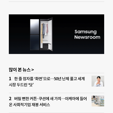
많이 본 뉴스 >
한 줄 점자를 ‘화면’으로…50년 난제 풀고 세계
시장 두드린 ‘닷’
버릴 뻔한 커튼·쿠션에 새 가치…이케아에 들어
온 사회적기업 재봉 서비스