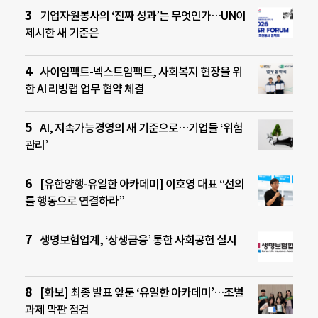
기업자원봉사의 ‘진짜 성과’는 무엇인가…UN이
제시한 새 기준은
사이임팩트-넥스트임팩트, 사회복지 현장을 위
한 AI 리빙랩 업무 협약 체결
AI, 지속가능경영의 새 기준으로…기업들 ‘위험
관리’
[유한양행-유일한 아카데미] 이호영 대표 “선의
를 행동으로 연결하라”
생명보험업계, ‘상생금융’ 통한 사회공헌 실시
[화보] 최종 발표 앞둔 ‘유일한 아카데미’…조별
과제 막판 점검