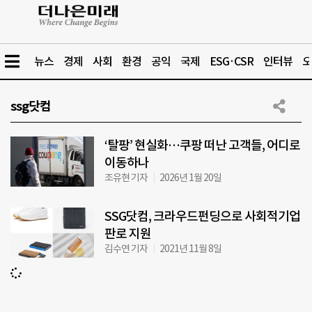
뉴스
경제
사회
환경
공익
국제
ESG·CSR
인터뷰
오
ssg닷컴
‘탈팡’ 현실화…쿠팡 떠난 고객들, 어디로
이동하나
조유현 기자
2026년 1월 20일
SSG닷컴, 크라우드펀딩으로 사회적기업
판로 지원
김수연 기자
2021년 11월 8일