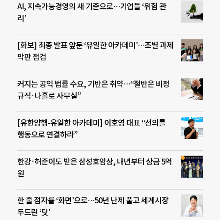
AI, 지속가능경영의 새 기준으로…기업들 ‘위험 관
리’
[화보] 최종 발표 앞둔 ‘유일한 아카데미’…조별 과제
막판 점검
커지는 공익 법률 수요, 기반은 취약…“절반은 비정
규직·나홀로 사무실”
[유한양행-유일한 아카데미] 이호영 대표 “선의를
행동으로 연결하라”
한강·허준이도 받은 삼성호암상, 내년부터 상금 5억
원
한 줄 점자를 ‘화면’으로…50년 난제 풀고 세계시장
두드린 ‘닷’