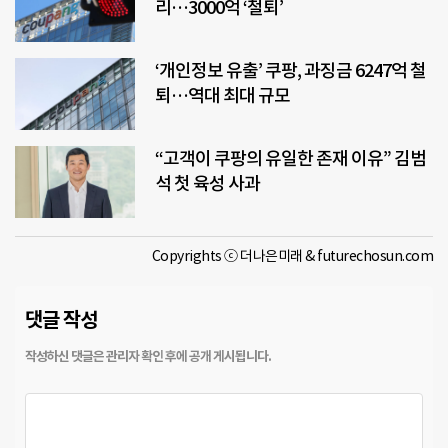
리…3000억 ‘철퇴’
‘개인정보 유출’ 쿠팡, 과징금 6247억 철
퇴…역대 최대 규모
“고객이 쿠팡의 유일한 존재 이유” 김범
석 첫 육성 사과
Copyrights ⓒ 더나은미래 & futurechosun.com
댓글 작성