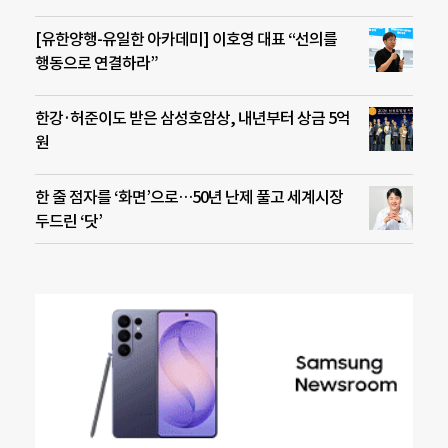
[유한양행-유일한 아카데미] 이호영 대표 “선의를
행동으로 연결하라”
한강·허준이도 받은 삼성호암상, 내년부터 상금 5억
원
한 줄 점자를 ‘화면’으로…50년 난제 풀고 세계시장
두드린 ‘닷’