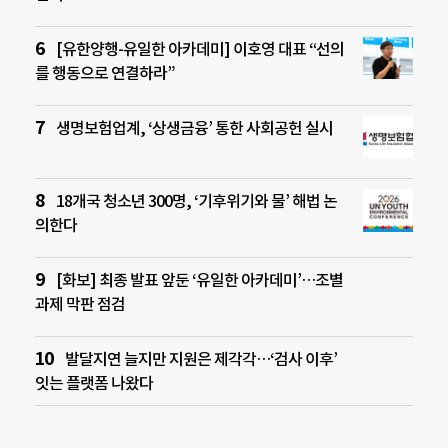
[유한양행-유일한 아카데미] 이호영 대표 “선의
를 행동으로 연결하라”
생명보험업계, ‘상생금융’ 통한 사회공헌 실시
18개국 청소년 300명, ‘기후위기와 물’ 해법 논
의한다
[화보] 최종 발표 앞둔 ‘유일한 아카데미’…조별
과제 막판 점검
발달지연 늘지만 지원은 제각각…‘검사 이후’
잇는 플랫폼 나왔다