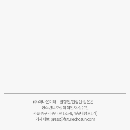
(주)더나은미래 발행인/편집인: 김윤곤
청소년보호정책 책임자: 정유진
서울 중구 세종대로 135-9, 4층(태평로1가)
기사제보:
press@futurechosun.com
인터넷신문윤리위원회 윤리강령을 준수합니다.