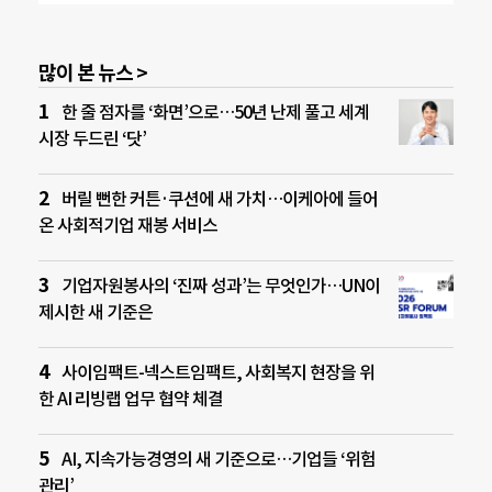
많이 본 뉴스 >
한 줄 점자를 ‘화면’으로…50년 난제 풀고 세계
시장 두드린 ‘닷’
버릴 뻔한 커튼·쿠션에 새 가치…이케아에 들어
온 사회적기업 재봉 서비스
기업자원봉사의 ‘진짜 성과’는 무엇인가…UN이
제시한 새 기준은
사이임팩트-넥스트임팩트, 사회복지 현장을 위
한 AI 리빙랩 업무 협약 체결
AI, 지속가능경영의 새 기준으로…기업들 ‘위험
관리’