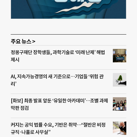
주요 뉴스 >
정몽구재단 장학생들, 과학기술로 ‘미래 난제’ 해법
제시
AI, 지속가능경영의 새 기준으로…기업들 ‘위험 관
리’
[화보] 최종 발표 앞둔 ‘유일한 아카데미’…조별 과제
막판 점검
커지는 공익 법률 수요, 기반은 취약…“절반은 비정
규직·나홀로 사무실”