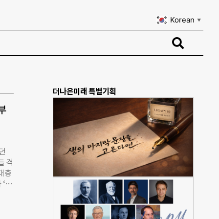
Korean
▼
Korean
▼
더나은미래 특별기획
부
돕던
들 격
충대충
 ‘정
 마시
 기
 공장