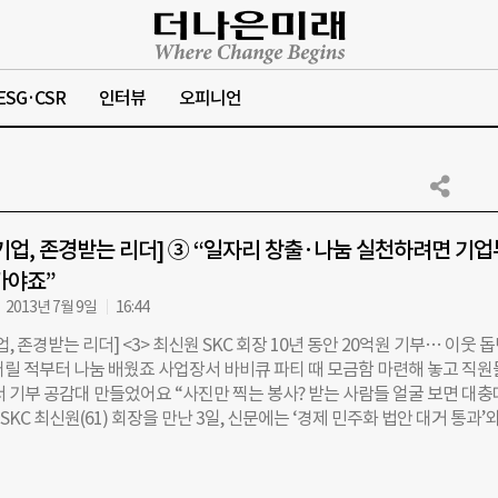
ESG·CSR
인터뷰
오피니언
기업, 존경받는 리더] ③ “일자리 창출·나눔 실천하려면 기업
가야죠”
2013년 7월 9일
16:44
업, 존경받는 리더] <3> 최신원 SKC 회장 10년 동안 20억원 기부… 이웃 
어릴 적부터 나눔 배웠죠 사업장서 바비큐 파티 때 모금함 마련해 놓고 직원
 기부 공감대 만들었어요 “사진만 찍는 봉사? 받는 사람들 얼굴 보면 대
 SKC 최신원(61) 회장을 만난 3일, 신문에는 ‘경제 민주화 법안 대거 통과’와
 회장 1000억원 기부’ 소식이 나란히 실렸다. 민감한 질문 대신 “차 한잔
은 두 가지 소식을 묻자, 조심스레 말을 꺼냈다. “정몽구 회장이 사회적으로
평가해줘야 해. 약속을 지켰고…. 잘한 것에 대해 손뼉을 쳐야지. (가나의 빵