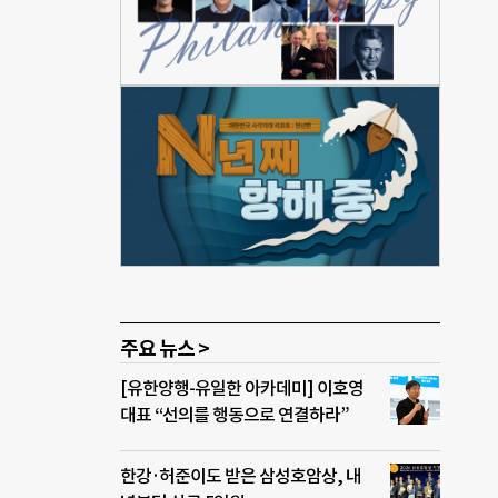
 수
가져
두르
무더
 이
돈으
원가
고향인
주요 뉴스 >
[유한양행-유일한 아카데미] 이호영
대표 “선의를 행동으로 연결하라”
한강·허준이도 받은 삼성호암상, 내