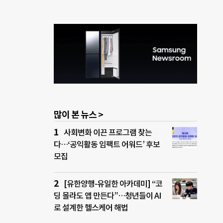
많이 본 뉴스 >
사회변화 이끈 프로그램 찾는
다…‘공익활동 임팩트 어워드’ 후보
모집
[유한양행-유일한 아카데미] “코
딩 몰라도 앱 만든다”…청년들이 AI
로 설계한 헬스케어 해법