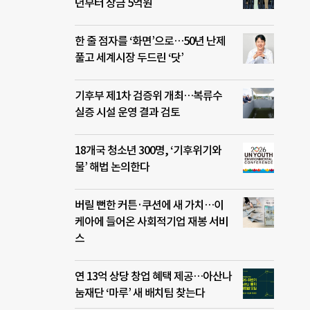
년부터 상금 5억원
한 줄 점자를 ‘화면’으로…50년 난제
풀고 세계시장 두드린 ‘닷’
기후부 제1차 검증위 개최…복류수
실증 시설 운영 결과 검토
18개국 청소년 300명, ‘기후위기와
물’ 해법 논의한다
버릴 뻔한 커튼·쿠션에 새 가치…이
케아에 들어온 사회적기업 재봉 서비
스
연 13억 상당 창업 혜택 제공…아산나
눔재단 ‘마루’ 새 배치팀 찾는다