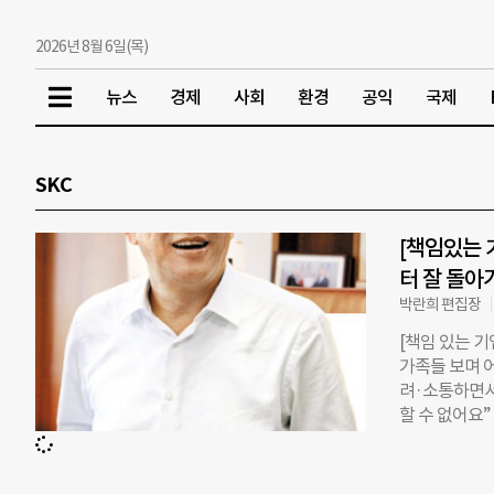
2026년 8월 6일(목)
뉴스
경제
사회
환경
공익
국제
SKC
[책임있는 
터 잘 돌아
박란희 편집장
[책임 있는 기
가족들 보며 
려·소통하면서
할 수 없어요”
몽구 현대차그룹
자”던 최 회장
부한 건 높이 