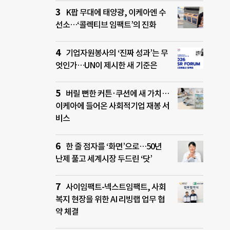
K팝 무대에 태양광, 이케아엔 수
선소…‘콜렉티브 임팩트’의 진화
기업자원봉사의 ‘진짜 성과’는 무
엇인가…UN이 제시한 새 기준은
버릴 뻔한 커튼·쿠션에 새 가치…
이케아에 들어온 사회적기업 재봉 서
비스
한 줄 점자를 ‘화면’으로…50년
난제 풀고 세계시장 두드린 ‘닷’
사이임팩트-넥스트임팩트, 사회
복지 현장을 위한 AI 리빙랩 업무 협
약 체결