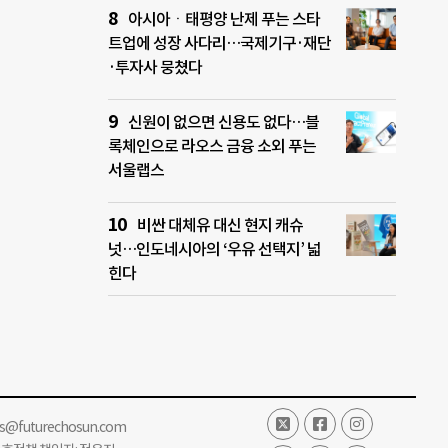
아시아ㆍ태평양 난제 푸는 스타
트업에 성장 사다리…국제기구·재단
·투자사 뭉쳤다
신원이 없으면 신용도 없다…블
록체인으로 라오스 금융 소외 푸는
서울랩스
비싼 대체유 대신 현지 캐슈
넛…인도네시아의 ‘우유 선택지’ 넓
힌다
ss@futurechosun.com