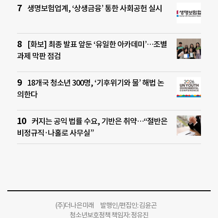
생명보험업계, ‘상생금융’ 통한 사회공헌 실시
[화보] 최종 발표 앞둔 ‘유일한 아카데미’…조별
과제 막판 점검
18개국 청소년 300명, ‘기후위기와 물’ 해법 논
의한다
커지는 공익 법률 수요, 기반은 취약…“절반은
비정규직·나홀로 사무실”
(주)더나은미래 발행인/편집인: 김윤곤
청소년보호정책 책임자: 정유진