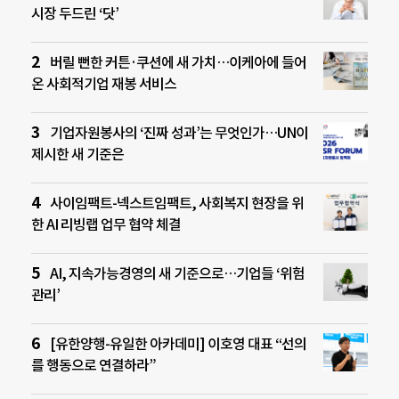
시장 두드린 ‘닷’
버릴 뻔한 커튼·쿠션에 새 가치…이케아에 들어
온 사회적기업 재봉 서비스
기업자원봉사의 ‘진짜 성과’는 무엇인가…UN이
제시한 새 기준은
사이임팩트-넥스트임팩트, 사회복지 현장을 위
한 AI 리빙랩 업무 협약 체결
AI, 지속가능경영의 새 기준으로…기업들 ‘위험
관리’
[유한양행-유일한 아카데미] 이호영 대표 “선의
를 행동으로 연결하라”