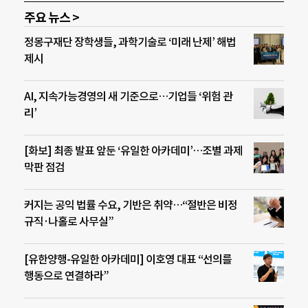
주요 뉴스 >
정몽구재단 장학생들, 과학기술로 ‘미래 난제’ 해법
제시
AI, 지속가능경영의 새 기준으로…기업들 ‘위험 관
리’
[화보] 최종 발표 앞둔 ‘유일한 아카데미’…조별 과제
막판 점검
커지는 공익 법률 수요, 기반은 취약…“절반은 비정
규직·나홀로 사무실”
[유한양행-유일한 아카데미] 이호영 대표 “선의를
행동으로 연결하라”