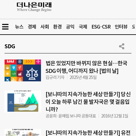
뉴스
경제
사회
환경
공익
국제
ESG·CSR
인터뷰
오
SDG
법은 있었지만 바뀌지 않은 현실…한국
SDG 이행, 어디까지 왔나 [법의 날]
김규리 기자
2025년 4월 25일
[보니따의 지속가능한 세상 만들기] 당신
이 오늘 하루 남긴 물 발자국은 몇 걸음입
니까?
공윤희·윤예림 보니따 공동대표
2016년 12월 1일
[보니따의 지속가능한 세상 만들기] 유전