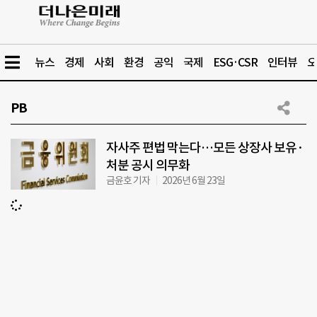
뉴스
경제
사회
환경
공익
국제
ESG·CSR
인터뷰
오
PB
자사주 편법 막는다…모든 상장사 보유·
처분 공시 의무화
금윤호 기자
2026년 6월 23일