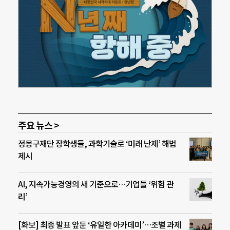
주요 뉴스 >
정몽구재단 장학생들, 과학기술로 ‘미래 난제’ 해법
제시
AI, 지속가능경영의 새 기준으로…기업들 ‘위험 관
리’
[화보] 최종 발표 앞둔 ‘유일한 아카데미’…조별 과제