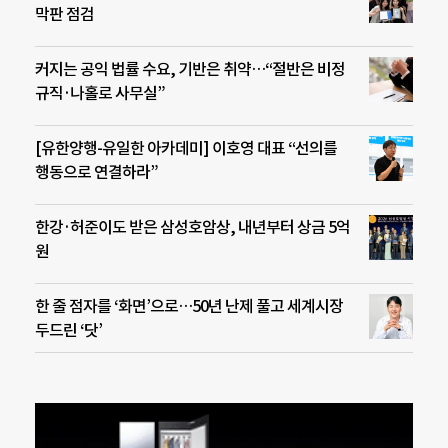
막판 점검
커지는 공익 법률 수요, 기반은 취약…“절반은 비정
규직·나홀로 사무실”
[유한양행-유일한 아카데미] 이호영 대표 “선의를
행동으로 연결하라”
한강·허준이도 받은 삼성호암상, 내년부터 상금 5억
원
한 줄 점자를 ‘화면’으로…50년 난제 풀고 세계시장
두드린 ‘닷’