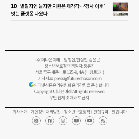
발달지연 늘지만 지원은 제각각…‘검사 이후’
잇는 플랫폼 나왔다
(주)더나은미래 발행인/편집인: 김윤곤
청소년보호정책 책임자: 정유진
서울 중구 세종대로 135-9, 4층(태평로1가)
기사제보:
press@futurechosun.com
인터넷신문윤리위원회 윤리강령을 준수합니다.
Copyright 더나은미래 All rights reserved.
무단 전재 및 재배포 금지.
회사소개
개인정보처리방침
청소년보호정책
편집규약
알립니다