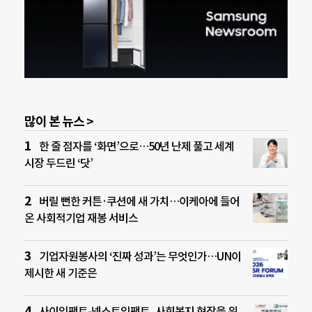
많이 본 뉴스 >
한 줄 점자를 ‘화면’으로…50년 난제 풀고 세계
시장 두드린 ‘닷’
버릴 뻔한 커튼·쿠션에 새 가치…이케아에 들어
온 사회적기업 재봉 서비스
기업자원봉사의 ‘진짜 성과’는 무엇인가…UN이
제시한 새 기준은
사이임팩트-넥스트임팩트, 사회복지 현장을 위