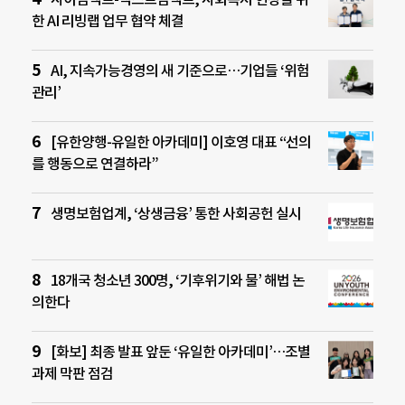
한 AI 리빙랩 업무 협약 체결
AI, 지속가능경영의 새 기준으로…기업들 ‘위험
관리’
[유한양행-유일한 아카데미] 이호영 대표 “선의
를 행동으로 연결하라”
생명보험업계, ‘상생금융’ 통한 사회공헌 실시
18개국 청소년 300명, ‘기후위기와 물’ 해법 논
의한다
[화보] 최종 발표 앞둔 ‘유일한 아카데미’…조별
과제 막판 점검