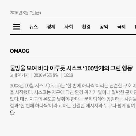
2026년 8월 7일(금)
뉴스
경제
사회
환경
공익
국제
OMAOG
물방울 모여 바다 이루듯 시스코 ‘100만개의 그린 행동’
고대권 기자
2010년 6월 8일
16:18
2008년 10월 시스코(Cisco)는 ‘한 번에 하나씩’이라는 단순한 구호 아래 ‘
을 시작했다. 시스코는 지구에 닥친 환경 위기가 얼마나 절박한 문제인
았다. 대신 지구의 온도를 낮춰야 한다는 문제의식에 동감하는 사람들
결과 ‘한 번에 하나씩’이라고 하는 간결한 메시지와 누구나 쉽게 참여
라는 슬로건은 시민들의 작은 행동이 모이면 엄청난 효과를 발휘한다
조금이라도 환경문제에 관심이 있는 사람이라면 누구나 손쉽게 참여할 
중 하나를 누르는 것만으로도 해당 주제에 대한 블로거들의 고민이나
의외로 컸다. 캐나다에선 국영방송 CBC가 캠페인을 공동 진행하면서 