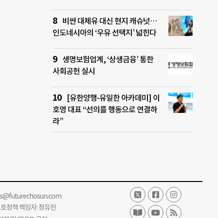
비싼 대체유 대신 현지 캐슈넛…
인도네시아의 ‘우유 선택지’ 넓힌다
생명보험업계, ‘상생금융’ 통한
사회공헌 실시
[유한양행-유일한 아카데미] 이
호영 대표 “선의를 행동으로 연결하
라”
ss@futurechosun.com
보호정책 책임자: 정유진