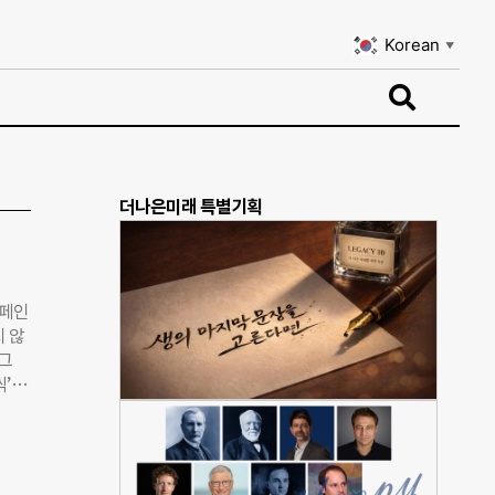
Korean
▼
Korean
▼
더나은미래 특별기획
캠페인
지 않
그
씩’이
까지
 태그
향은
이를