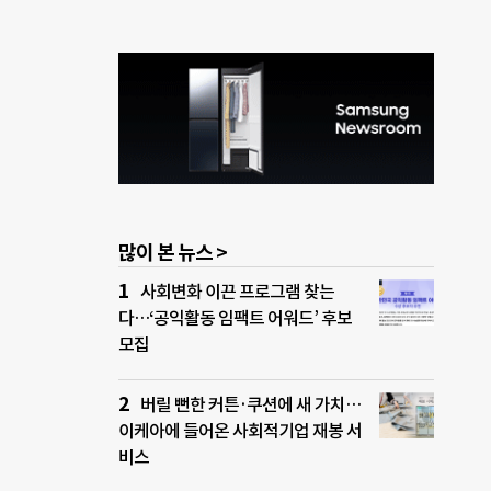
많이 본 뉴스 >
사회변화 이끈 프로그램 찾는
다…‘공익활동 임팩트 어워드’ 후보
모집
버릴 뻔한 커튼·쿠션에 새 가치…
이케아에 들어온 사회적기업 재봉 서
비스