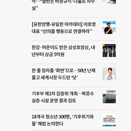
약…“절반은 비정규직·나홀로 사무
실”
[유한양행-유일한 아카데미] 이호영
대표 “선의를 행동으로 연결하라”
한강·허준이도 받은 삼성호암상, 내
년부터 상금 5억원
한 줄 점자를 ‘화면’으로…50년 난제
풀고 세계시장 두드린 ‘닷’
기후부 제1차 검증위 개최…복류수
실증 시설 운영 결과 검토
18개국 청소년 300명, ‘기후위기와
물’ 해법 논의한다