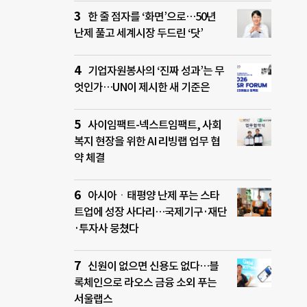
한 줄 점자를 ‘화면’으로…50년
난제 풀고 세계시장 두드린 ‘닷’
기업자원봉사의 ‘진짜 성과’는 무
엇인가…UN이 제시한 새 기준은
사이임팩트-넥스트임팩트, 사회
복지 현장을 위한 AI 리빙랩 업무 협
약 체결
아시아ㆍ태평양 난제 푸는 스타
트업에 성장 사다리…국제기구·재단
·투자사 뭉쳤다
신원이 없으면 신용도 없다…블
록체인으로 라오스 금융 소외 푸는
서울랩스