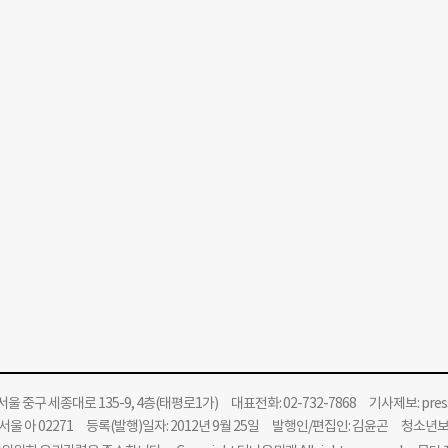
울 중구 세종대로 135-9, 4층(태평로1가) 대표전화: 02-732-7868 기사제보:
pre
울 아 02271 등록(발행)일자: 2012년 9월 25일 발행인/편집인: 김윤곤 청소년