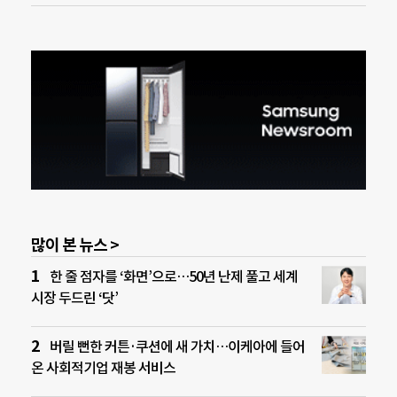
많이 본 뉴스 >
한 줄 점자를 ‘화면’으로…50년 난제 풀고 세계
시장 두드린 ‘닷’
버릴 뻔한 커튼·쿠션에 새 가치…이케아에 들어
온 사회적기업 재봉 서비스