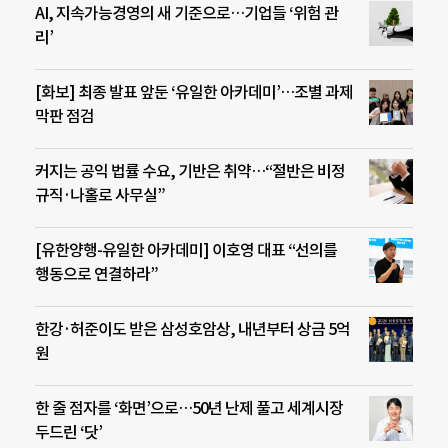
AI, 지속가능경영의 새 기준으로…기업들 ‘위험 관
리’
[화보] 최종 발표 앞둔 ‘유일한 아카데미’…조별 과제
막판 점검
커지는 공익 법률 수요, 기반은 취약…“절반은 비정
규직·나홀로 사무실”
[유한양행-유일한 아카데미] 이호영 대표 “선의를
행동으로 연결하라”
한강·허준이도 받은 삼성호암상, 내년부터 상금 5억
원
한 줄 점자를 ‘화면’으로…50년 난제 풀고 세계시장
두드린 ‘닷’