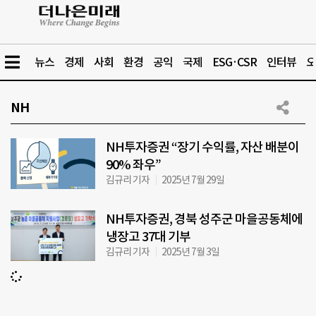
뉴스
경제
사회
환경
공익
국제
ESG·CSR
인터뷰
오
NH
NH투자증권 “장기 수익률, 자산 배분이
90% 좌우”
김규리 기자
2025년 7월 29일
NH투자증권, 경북 성주군 마을공동체에
냉장고 37대 기부
김규리 기자
2025년 7월 3일