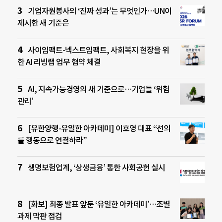
기업자원봉사의 ‘진짜 성과’는 무엇인가…UN이
제시한 새 기준은
사이임팩트-넥스트임팩트, 사회복지 현장을 위
한 AI 리빙랩 업무 협약 체결
AI, 지속가능경영의 새 기준으로…기업들 ‘위험
관리’
[유한양행-유일한 아카데미] 이호영 대표 “선의
를 행동으로 연결하라”
생명보험업계, ‘상생금융’ 통한 사회공헌 실시
[화보] 최종 발표 앞둔 ‘유일한 아카데미’…조별
과제 막판 점검