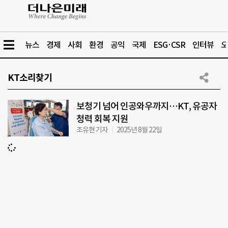
뉴스
경제
사회
환경
공익
국제
ESG·CSR
인터뷰
오
KT소리찾기
보청기 넘어 인공와우까지…KT, 유공자
청력 회복 지원
조유현 기자
2025년 8월 22일