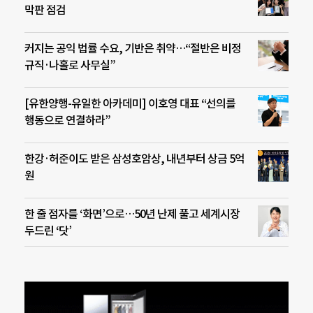
막판 점검
커지는 공익 법률 수요, 기반은 취약…“절반은 비정
규직·나홀로 사무실”
[유한양행-유일한 아카데미] 이호영 대표 “선의를
행동으로 연결하라”
한강·허준이도 받은 삼성호암상, 내년부터 상금 5억
원
한 줄 점자를 ‘화면’으로…50년 난제 풀고 세계시장
두드린 ‘닷’