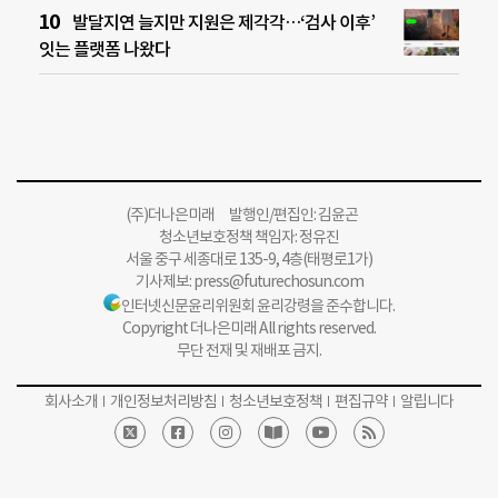
발달지연 늘지만 지원은 제각각…‘검사 이후’
잇는 플랫폼 나왔다
(주)더나은미래 발행인/편집인: 김윤곤
청소년보호정책 책임자: 정유진
서울 중구 세종대로 135-9, 4층(태평로1가)
기사제보:
press@futurechosun.com
인터넷신문윤리위원회 윤리강령을 준수합니다.
Copyright 더나은미래 All rights reserved.
무단 전재 및 재배포 금지.
회사소개
개인정보처리방침
청소년보호정책
편집규약
알립니다