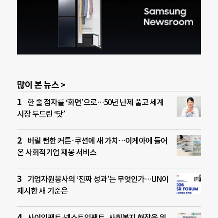
많이 본 뉴스 >
한 줄 점자를 ‘화면’으로…50년 난제 풀고 세계
시장 두드린 ‘닷’
버릴 뻔한 커튼·쿠션에 새 가치…이케아에 들어
온 사회적기업 재봉 서비스
기업자원봉사의 ‘진짜 성과’는 무엇인가…UN이
제시한 새 기준은
사이임팩트-넥스트임팩트, 사회복지 현장을 위