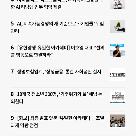
한 AI 리빙랩 업무 협약 체결
AI, 지속가능경영의 새 기준으로…기업들 ‘위험
관리’
[유한양행-유일한 아카데미] 이호영 대표 “선의
를 행동으로 연결하라”
생명보험업계, ‘상생금융’ 통한 사회공헌 실시
18개국 청소년 300명, ‘기후위기와 물’ 해법 논
의한다
[화보] 최종 발표 앞둔 ‘유일한 아카데미’…조별
과제 막판 점검