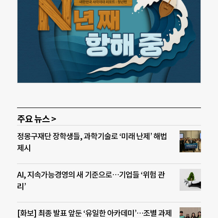
주요 뉴스 >
정몽구재단 장학생들, 과학기술로 ‘미래 난제’ 해법
제시
AI, 지속가능경영의 새 기준으로…기업들 ‘위험 관
리’
[화보] 최종 발표 앞둔 ‘유일한 아카데미’…조별 과제